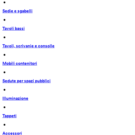
 • 
Sedie e sgabelli
 • 
Tavoli bassi
 • 
Tavoli, scrivanie e consolle
 • 
Mobili contenitori
 • 
Sedute per spazi pubblici
 • 
Illuminazione
 • 
Tappeti
 • 
Accessori