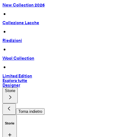
New Collection 2026
 • 
Collezione Lacche
 • 
Riedizioni
 • 
Wool Collection
 • 
Limited Edition
Esplora tutte
Designer
Storie
Torna indietro
Storie