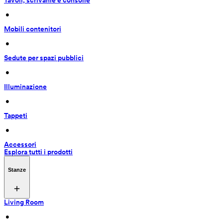
Tavoli, scrivanie e consolle
 • 
Mobili contenitori
 • 
Sedute per spazi pubblici
 • 
Illuminazione
 • 
Tappeti
 • 
Accessori
Esplora tutti i prodotti
Stanze
Living Room
 • 