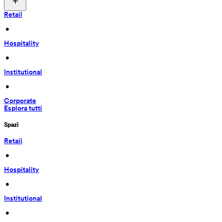
Retail
 • 
Hospitality
 • 
Institutional
 • 
Corporate
Esplora tutti
Spazi
Retail
 • 
Hospitality
 • 
Institutional
 • 