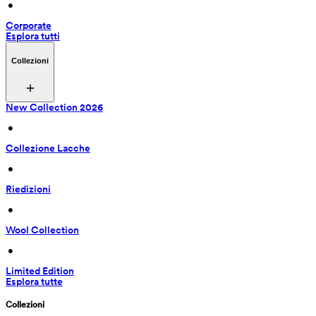
 • 
Corporate
Esplora tutti
Collezioni
New Collection 2026
 • 
Collezione Lacche
 • 
Riedizioni
 • 
Wool Collection
 • 
Limited Edition
Esplora tutte
Collezioni