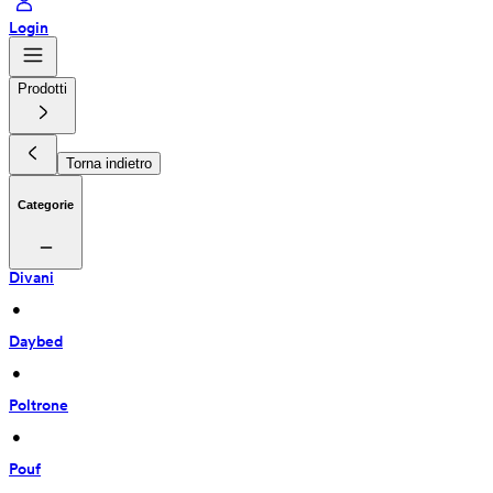
Login
Prodotti
Torna indietro
Categorie
Divani
 • 
Daybed
 • 
Poltrone
 • 
Pouf