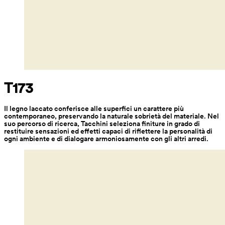
T173
Il legno laccato conferisce alle superfici un carattere più 
contemporaneo, preservando la naturale sobrietà del materiale. Nel 
suo percorso di ricerca, Tacchini seleziona finiture in grado di 
restituire sensazioni ed effetti capaci di riflettere la personalità di 
ogni ambiente e di dialogare armoniosamente con gli altri arredi.