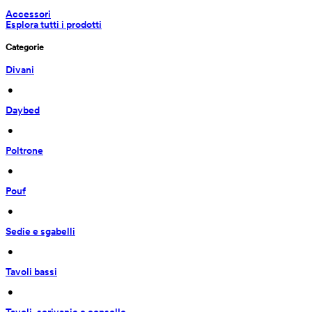
Accessori
Esplora tutti i prodotti
Categorie
Divani
 • 
Daybed
 • 
Poltrone
 • 
Pouf
 • 
Sedie e sgabelli
 • 
Tavoli bassi
 • 