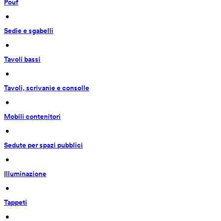
Pouf
 • 
Sedie e sgabelli
 • 
Tavoli bassi
 • 
Tavoli, scrivanie e consolle
 • 
Mobili contenitori
 • 
Sedute per spazi pubblici
 • 
Illuminazione
 • 
Tappeti
 • 