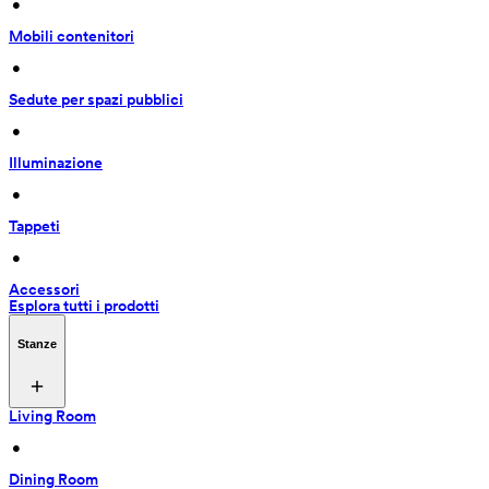
 • 
Mobili contenitori
 • 
Sedute per spazi pubblici
 • 
Illuminazione
 • 
Tappeti
 • 
Accessori
Esplora tutti i prodotti
Stanze
Living Room
 • 
Dining Room