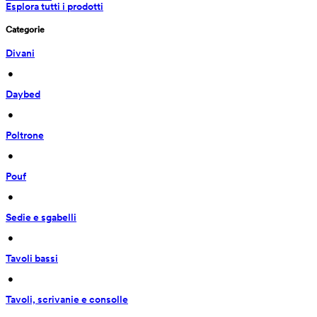
Esplora tutti i prodotti
Categorie
Divani
 • 
Daybed
 • 
Poltrone
 • 
Pouf
 • 
Sedie e sgabelli
 • 
Tavoli bassi
 • 
Tavoli, scrivanie e consolle