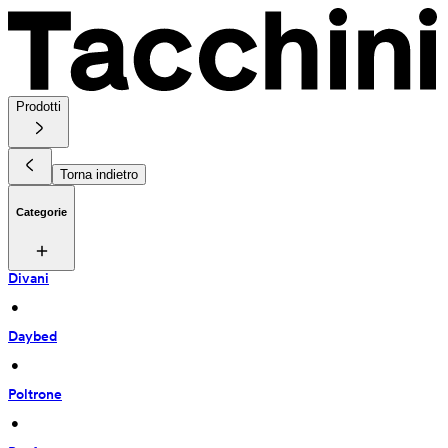
Prodotti
Torna indietro
Categorie
Divani
 • 
Daybed
 • 
Poltrone
 • 