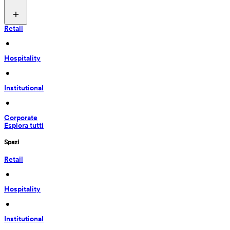
Retail
 • 
Hospitality
 • 
Institutional
 • 
Corporate
Esplora tutti
Spazi
Retail
 • 
Hospitality
 • 
Institutional