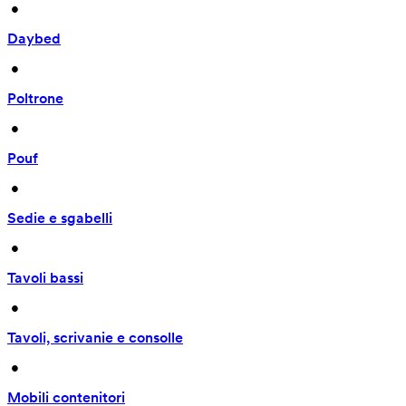
 • 
Daybed
 • 
Poltrone
 • 
Pouf
 • 
Sedie e sgabelli
 • 
Tavoli bassi
 • 
Tavoli, scrivanie e consolle
 • 
Mobili contenitori