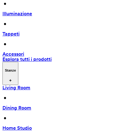
 • 
Illuminazione
 • 
Tappeti
 • 
Accessori
Esplora tutti i prodotti
Stanze
Living Room
 • 
Dining Room
 • 
Home Studio