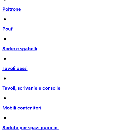
Poltrone
 • 
Pouf
 • 
Sedie e sgabelli
 • 
Tavoli bassi
 • 
Tavoli, scrivanie e consolle
 • 
Mobili contenitori
 • 
Sedute per spazi pubblici