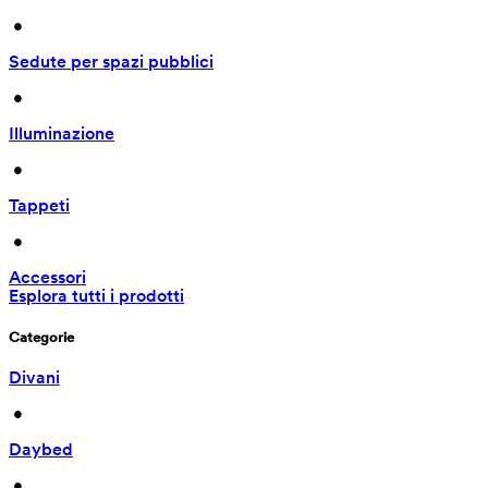
 • 
Sedute per spazi pubblici
 • 
Illuminazione
 • 
Tappeti
 • 
Accessori
Esplora tutti i prodotti
Categorie
Divani
 • 
Daybed
 • 