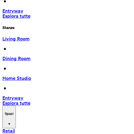
 • 
Entryway
Esplora tutte
Stanze
Living Room
 • 
Dining Room
 • 
Home Studio
 • 
Entryway
Esplora tutte
Spazi
Retail