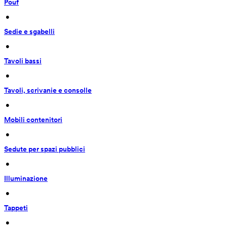
Pouf
 • 
Sedie e sgabelli
 • 
Tavoli bassi
 • 
Tavoli, scrivanie e consolle
 • 
Mobili contenitori
 • 
Sedute per spazi pubblici
 • 
Illuminazione
 • 
Tappeti
 • 