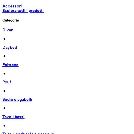
Accessori
Esplora tutti i prodotti
Categorie
Divani
 • 
Daybed
 • 
Poltrone
 • 
Pouf
 • 
Sedie e sgabelli
 • 
Tavoli bassi
 • 