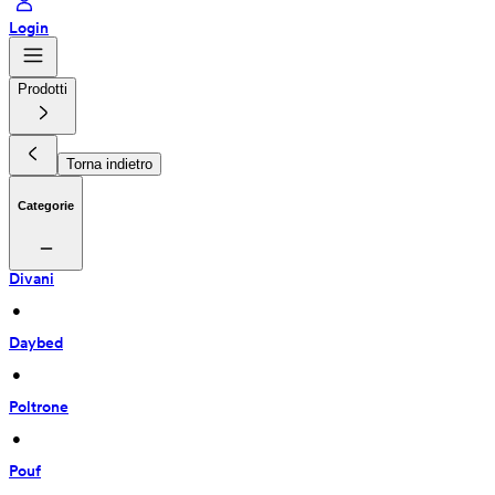
Login
Prodotti
Torna indietro
Categorie
Divani
 • 
Daybed
 • 
Poltrone
 • 
Pouf