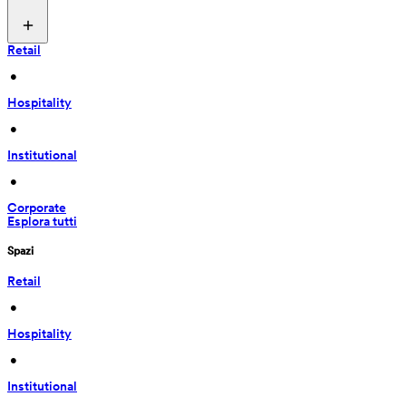
Retail
 • 
Hospitality
 • 
Institutional
 • 
Corporate
Esplora tutti
Spazi
Retail
 • 
Hospitality
 • 
Institutional