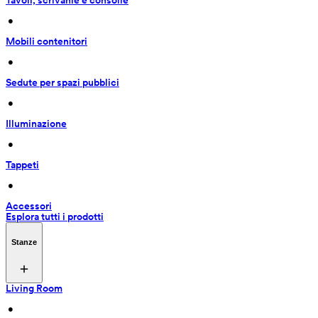
Tavoli, scrivanie e consolle
 • 
Mobili contenitori
 • 
Sedute per spazi pubblici
 • 
Illuminazione
 • 
Tappeti
 • 
Accessori
Esplora tutti i prodotti
Stanze
Living Room
 • 