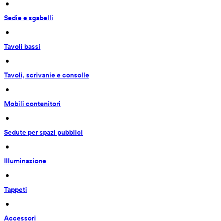
 • 
Sedie e sgabelli
 • 
Tavoli bassi
 • 
Tavoli, scrivanie e consolle
 • 
Mobili contenitori
 • 
Sedute per spazi pubblici
 • 
Illuminazione
 • 
Tappeti
 • 
Accessori