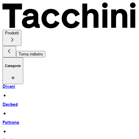
Prodotti
Torna indietro
Categorie
Divani
 • 
Daybed
 • 
Poltrone
 • 