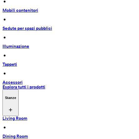
 • 
Mobili contenitori
 • 
Sedute per spazi pubblici
 • 
Illuminazione
 • 
Tappeti
 • 
Accessori
Esplora tutti i prodotti
Stanze
Living Room
 • 
Dining Room