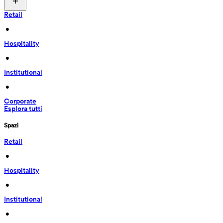
Retail
 • 
Hospitality
 • 
Institutional
 • 
Corporate
Esplora tutti
Spazi
Retail
 • 
Hospitality
 • 
Institutional
 • 