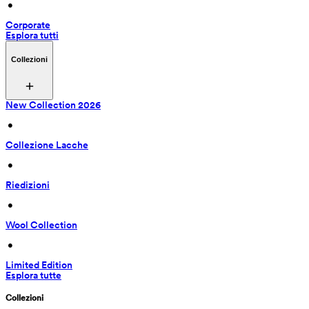
 • 
Corporate
Esplora tutti
Collezioni
New Collection 2026
 • 
Collezione Lacche
 • 
Riedizioni
 • 
Wool Collection
 • 
Limited Edition
Esplora tutte
Collezioni