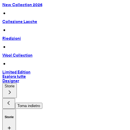
New Collection 2026
 • 
Collezione Lacche
 • 
Riedizioni
 • 
Wool Collection
 • 
Limited Edition
Esplora tutte
Designer
Storie
Torna indietro
Storie