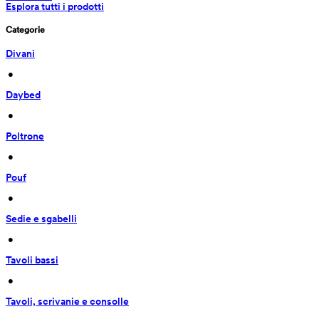
Esplora tutti i prodotti
Categorie
Divani
 • 
Daybed
 • 
Poltrone
 • 
Pouf
 • 
Sedie e sgabelli
 • 
Tavoli bassi
 • 
Tavoli, scrivanie e consolle