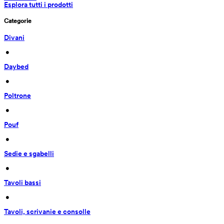
Esplora tutti i prodotti
Categorie
Divani
 • 
Daybed
 • 
Poltrone
 • 
Pouf
 • 
Sedie e sgabelli
 • 
Tavoli bassi
 • 
Tavoli, scrivanie e consolle