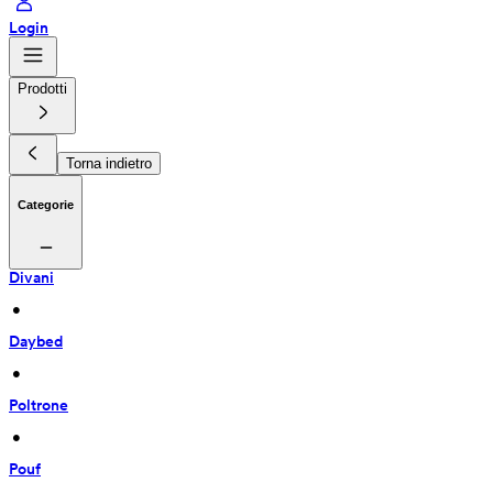
Login
Prodotti
Torna indietro
Categorie
Divani
 • 
Daybed
 • 
Poltrone
 • 
Pouf