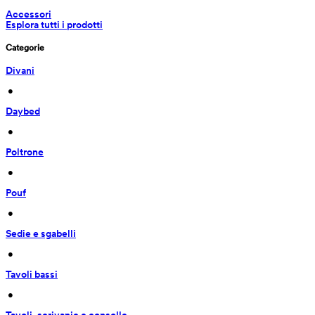
Accessori
Esplora tutti i prodotti
Categorie
Divani
 • 
Daybed
 • 
Poltrone
 • 
Pouf
 • 
Sedie e sgabelli
 • 
Tavoli bassi
 • 