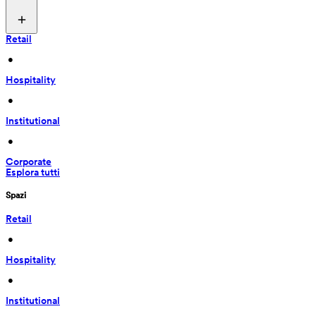
Retail
 • 
Hospitality
 • 
Institutional
 • 
Corporate
Esplora tutti
Spazi
Retail
 • 
Hospitality
 • 
Institutional