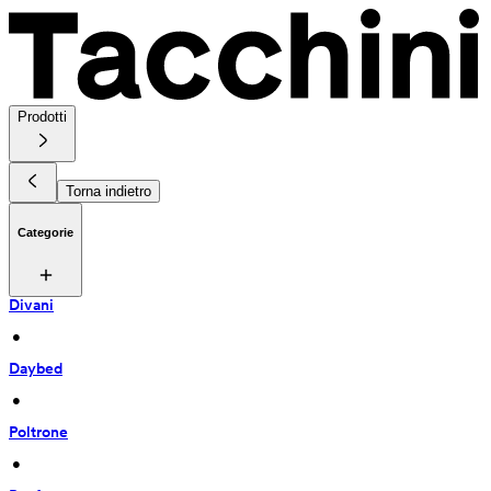
Prodotti
Torna indietro
Categorie
Divani
 • 
Daybed
 • 
Poltrone
 • 