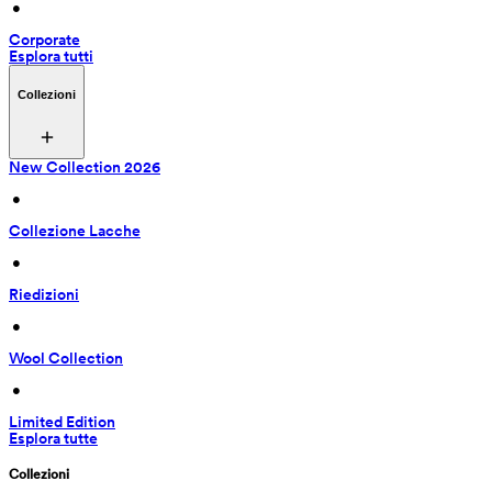
 • 
Corporate
Esplora tutti
Collezioni
New Collection 2026
 • 
Collezione Lacche
 • 
Riedizioni
 • 
Wool Collection
 • 
Limited Edition
Esplora tutte
Collezioni