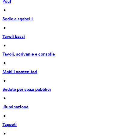
Pouf
 • 
Sedie e sgabelli
 • 
Tavoli bassi
 • 
Tavoli, scrivanie e consolle
 • 
Mobili contenitori
 • 
Sedute per spazi pubblici
 • 
Illuminazione
 • 
Tappeti
 • 