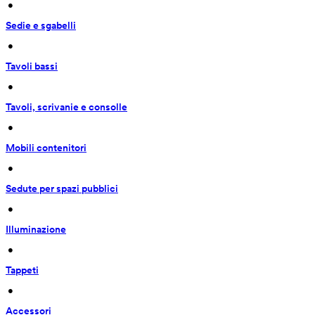
 • 
Sedie e sgabelli
 • 
Tavoli bassi
 • 
Tavoli, scrivanie e consolle
 • 
Mobili contenitori
 • 
Sedute per spazi pubblici
 • 
Illuminazione
 • 
Tappeti
 • 
Accessori