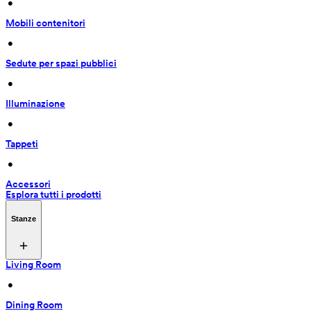
 • 
Mobili contenitori
 • 
Sedute per spazi pubblici
 • 
Illuminazione
 • 
Tappeti
 • 
Accessori
Esplora tutti i prodotti
Stanze
Living Room
 • 
Dining Room