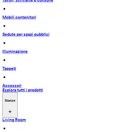
Tavoli, scrivanie e consolle
 • 
Mobili contenitori
 • 
Sedute per spazi pubblici
 • 
Illuminazione
 • 
Tappeti
 • 
Accessori
Esplora tutti i prodotti
Stanze
Living Room
 • 