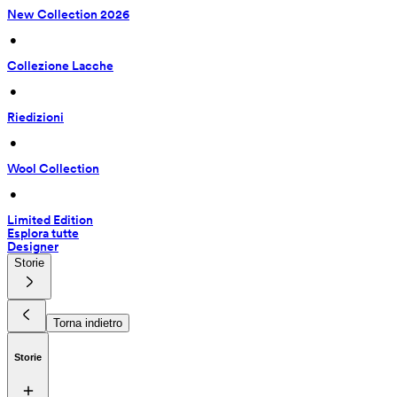
New Collection 2026
 • 
Collezione Lacche
 • 
Riedizioni
 • 
Wool Collection
 • 
Limited Edition
Esplora tutte
Designer
Storie
Torna indietro
Storie