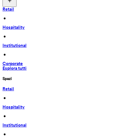
Retail
 • 
Hospitality
 • 
Institutional
 • 
Corporate
Esplora tutti
Spazi
Retail
 • 
Hospitality
 • 
Institutional
 • 