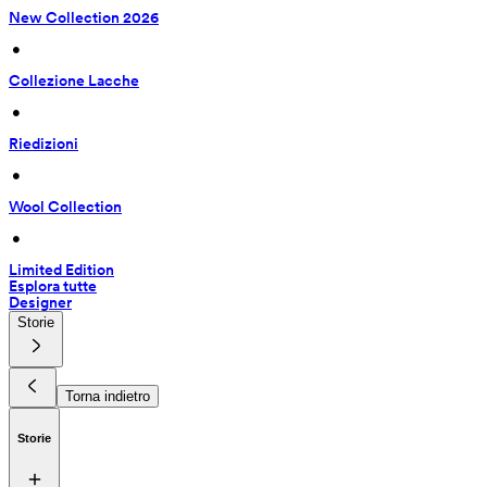
New Collection 2026
 • 
Collezione Lacche
 • 
Riedizioni
 • 
Wool Collection
 • 
Limited Edition
Esplora tutte
Designer
Storie
Torna indietro
Storie