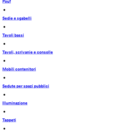
Pouf
 • 
Sedie e sgabelli
 • 
Tavoli bassi
 • 
Tavoli, scrivanie e consolle
 • 
Mobili contenitori
 • 
Sedute per spazi pubblici
 • 
Illuminazione
 • 
Tappeti
 • 