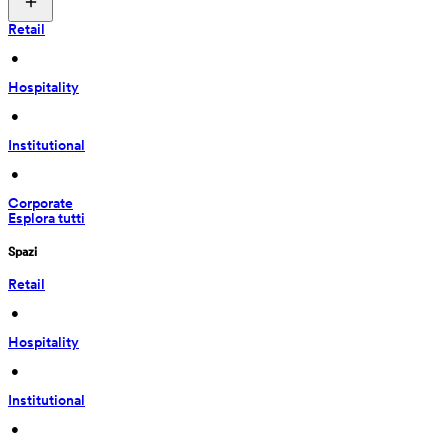
Retail
 • 
Hospitality
 • 
Institutional
 • 
Corporate
Esplora tutti
Spazi
Retail
 • 
Hospitality
 • 
Institutional
 • 