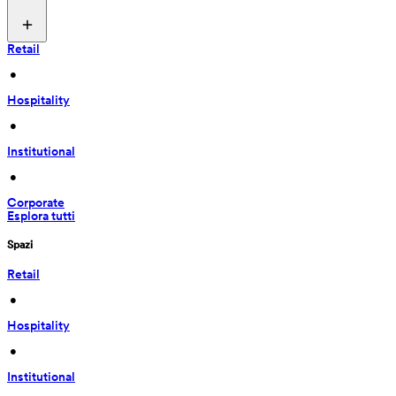
Retail
 • 
Hospitality
 • 
Institutional
 • 
Corporate
Esplora tutti
Spazi
Retail
 • 
Hospitality
 • 
Institutional