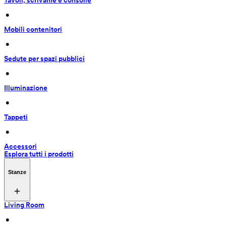
Tavoli, scrivanie e consolle
 • 
Mobili contenitori
 • 
Sedute per spazi pubblici
 • 
Illuminazione
 • 
Tappeti
 • 
Accessori
Esplora tutti i prodotti
Stanze
Living Room
 • 