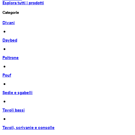
Esplora tutti i prodotti
Categorie
Divani
 • 
Daybed
 • 
Poltrone
 • 
Pouf
 • 
Sedie e sgabelli
 • 
Tavoli bassi
 • 
Tavoli, scrivanie e consolle