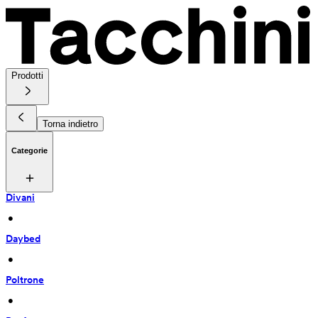
Prodotti
Torna indietro
Categorie
Divani
 • 
Daybed
 • 
Poltrone
 • 