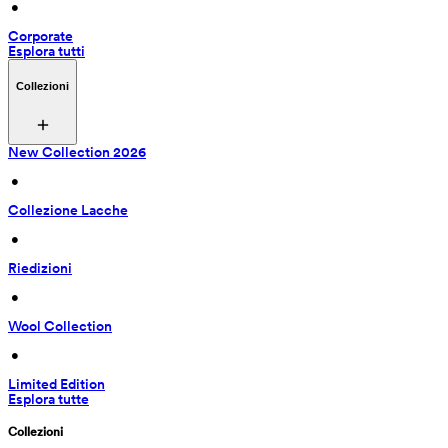
 • 
Corporate
Esplora tutti
Collezioni
New Collection 2026
 • 
Collezione Lacche
 • 
Riedizioni
 • 
Wool Collection
 • 
Limited Edition
Esplora tutte
Collezioni