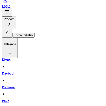
Login
Prodotti
Torna indietro
Categorie
Divani
 • 
Daybed
 • 
Poltrone
 • 
Pouf