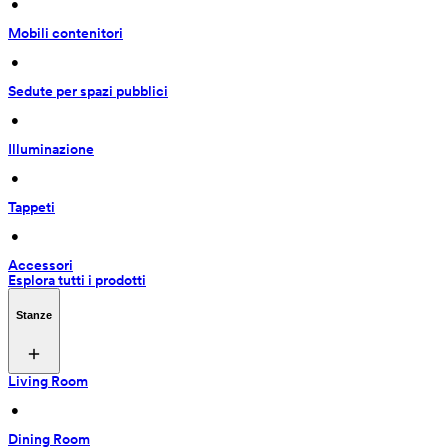
 • 
Mobili contenitori
 • 
Sedute per spazi pubblici
 • 
Illuminazione
 • 
Tappeti
 • 
Accessori
Esplora tutti i prodotti
Stanze
Living Room
 • 
Dining Room