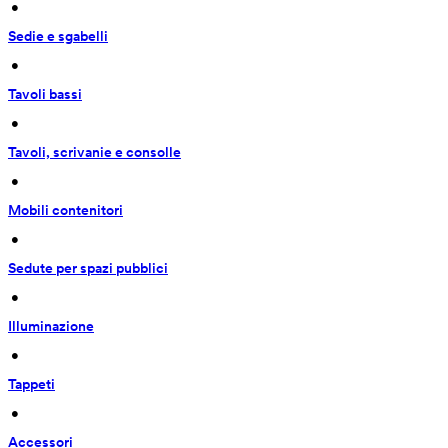
 • 
Sedie e sgabelli
 • 
Tavoli bassi
 • 
Tavoli, scrivanie e consolle
 • 
Mobili contenitori
 • 
Sedute per spazi pubblici
 • 
Illuminazione
 • 
Tappeti
 • 
Accessori