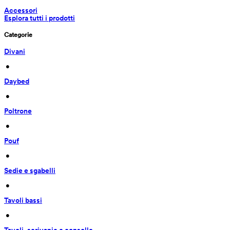
Accessori
Esplora tutti i prodotti
Categorie
Divani
 • 
Daybed
 • 
Poltrone
 • 
Pouf
 • 
Sedie e sgabelli
 • 
Tavoli bassi
 • 