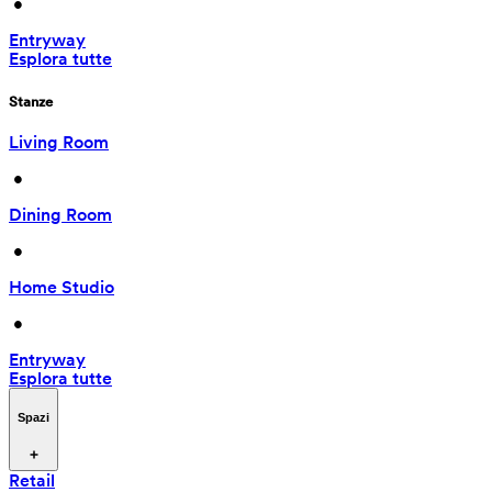
 • 
Entryway
Esplora tutte
Stanze
Living Room
 • 
Dining Room
 • 
Home Studio
 • 
Entryway
Esplora tutte
Spazi
Retail