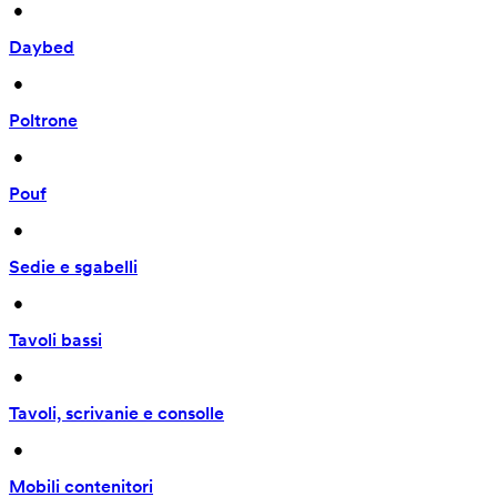
 • 
Daybed
 • 
Poltrone
 • 
Pouf
 • 
Sedie e sgabelli
 • 
Tavoli bassi
 • 
Tavoli, scrivanie e consolle
 • 
Mobili contenitori