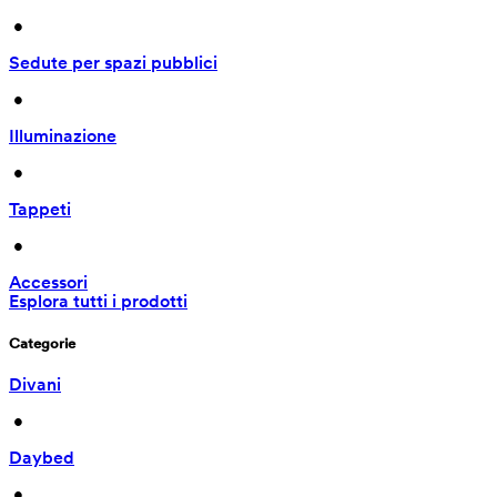
 • 
Sedute per spazi pubblici
 • 
Illuminazione
 • 
Tappeti
 • 
Accessori
Esplora tutti i prodotti
Categorie
Divani
 • 
Daybed
 • 