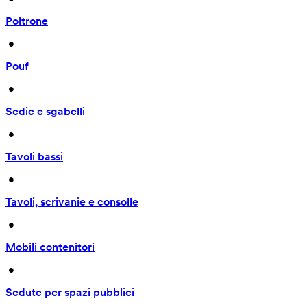
Poltrone
 • 
Pouf
 • 
Sedie e sgabelli
 • 
Tavoli bassi
 • 
Tavoli, scrivanie e consolle
 • 
Mobili contenitori
 • 
Sedute per spazi pubblici