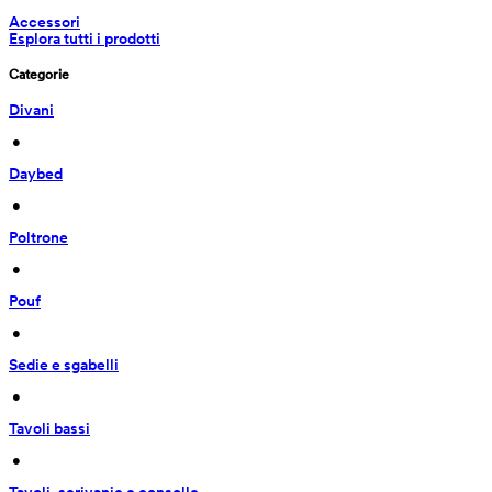
Accessori
Esplora tutti i prodotti
Categorie
Divani
 • 
Daybed
 • 
Poltrone
 • 
Pouf
 • 
Sedie e sgabelli
 • 
Tavoli bassi
 • 