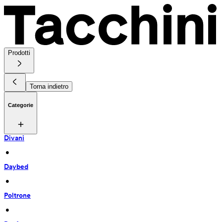
Prodotti
Torna indietro
Categorie
Divani
 • 
Daybed
 • 
Poltrone
 • 