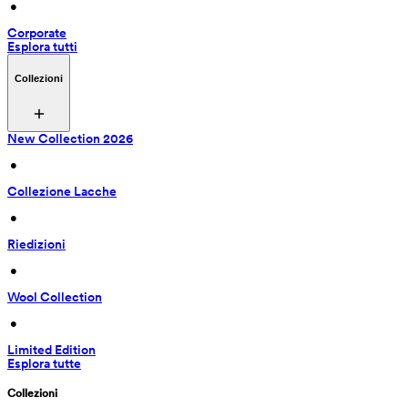
 • 
Corporate
Esplora tutti
Collezioni
New Collection 2026
 • 
Collezione Lacche
 • 
Riedizioni
 • 
Wool Collection
 • 
Limited Edition
Esplora tutte
Collezioni