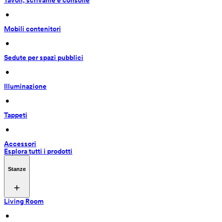
Tavoli, scrivanie e consolle
 • 
Mobili contenitori
 • 
Sedute per spazi pubblici
 • 
Illuminazione
 • 
Tappeti
 • 
Accessori
Esplora tutti i prodotti
Stanze
Living Room
 • 