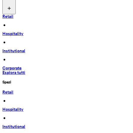
Retail
 • 
Hospitality
 • 
Institutional
 • 
Corporate
Esplora tutti
Spazi
Retail
 • 
Hospitality
 • 
Institutional