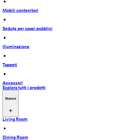
 • 
Mobili contenitori
 • 
Sedute per spazi pubblici
 • 
Illuminazione
 • 
Tappeti
 • 
Accessori
Esplora tutti i prodotti
Stanze
Living Room
 • 
Dining Room