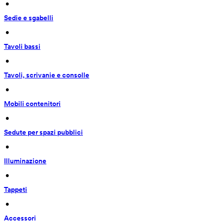
 • 
Sedie e sgabelli
 • 
Tavoli bassi
 • 
Tavoli, scrivanie e consolle
 • 
Mobili contenitori
 • 
Sedute per spazi pubblici
 • 
Illuminazione
 • 
Tappeti
 • 
Accessori