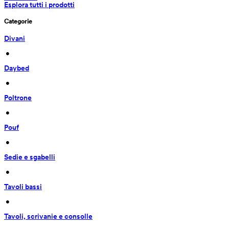
Esplora tutti i prodotti
Categorie
Divani
 • 
Daybed
 • 
Poltrone
 • 
Pouf
 • 
Sedie e sgabelli
 • 
Tavoli bassi
 • 
Tavoli, scrivanie e consolle