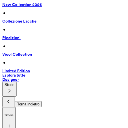
New Collection 2026
 • 
Collezione Lacche
 • 
Riedizioni
 • 
Wool Collection
 • 
Limited Edition
Esplora tutte
Designer
Storie
Torna indietro
Storie