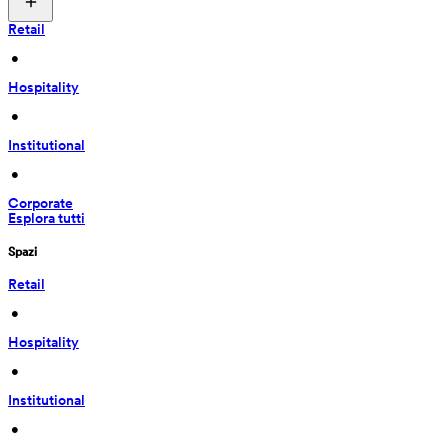
Retail
 • 
Hospitality
 • 
Institutional
 • 
Corporate
Esplora tutti
Spazi
Retail
 • 
Hospitality
 • 
Institutional
 • 