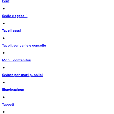
Pouf
 • 
Sedie e sgabelli
 • 
Tavoli bassi
 • 
Tavoli, scrivanie e consolle
 • 
Mobili contenitori
 • 
Sedute per spazi pubblici
 • 
Illuminazione
 • 
Tappeti
 • 