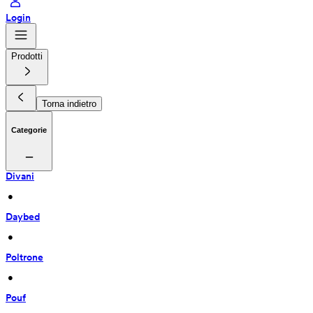
Login
Prodotti
Torna indietro
Categorie
Divani
 • 
Daybed
 • 
Poltrone
 • 
Pouf