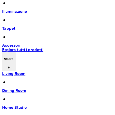
 • 
Illuminazione
 • 
Tappeti
 • 
Accessori
Esplora tutti i prodotti
Stanze
Living Room
 • 
Dining Room
 • 
Home Studio