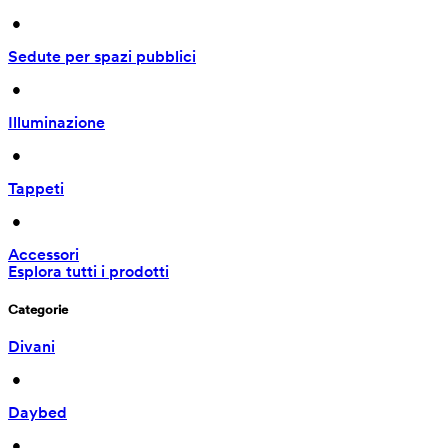
 • 
Sedute per spazi pubblici
 • 
Illuminazione
 • 
Tappeti
 • 
Accessori
Esplora tutti i prodotti
Categorie
Divani
 • 
Daybed
 • 