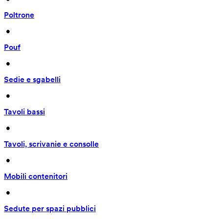
Poltrone
 • 
Pouf
 • 
Sedie e sgabelli
 • 
Tavoli bassi
 • 
Tavoli, scrivanie e consolle
 • 
Mobili contenitori
 • 
Sedute per spazi pubblici