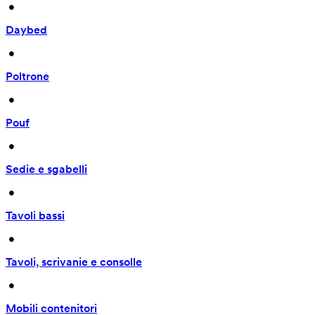
 • 
Daybed
 • 
Poltrone
 • 
Pouf
 • 
Sedie e sgabelli
 • 
Tavoli bassi
 • 
Tavoli, scrivanie e consolle
 • 
Mobili contenitori