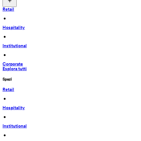
Retail
 • 
Hospitality
 • 
Institutional
 • 
Corporate
Esplora tutti
Spazi
Retail
 • 
Hospitality
 • 
Institutional
 • 