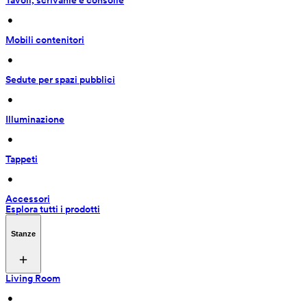
Tavoli, scrivanie e consolle
 • 
Mobili contenitori
 • 
Sedute per spazi pubblici
 • 
Illuminazione
 • 
Tappeti
 • 
Accessori
Esplora tutti i prodotti
Stanze
Living Room
 • 