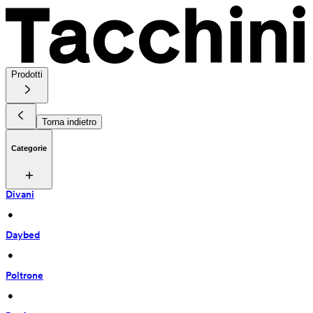
Prodotti
Torna indietro
Categorie
Divani
 • 
Daybed
 • 
Poltrone
 • 