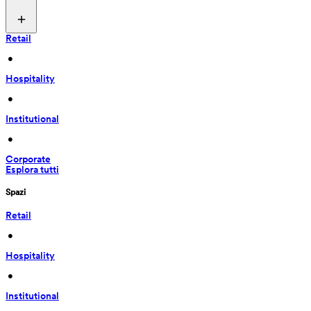
Retail
 • 
Hospitality
 • 
Institutional
 • 
Corporate
Esplora tutti
Spazi
Retail
 • 
Hospitality
 • 
Institutional