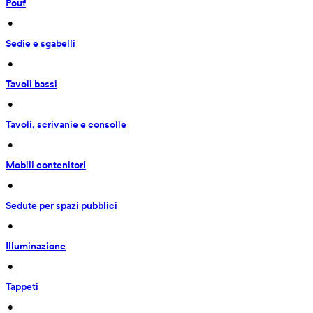
Pouf
 • 
Sedie e sgabelli
 • 
Tavoli bassi
 • 
Tavoli, scrivanie e consolle
 • 
Mobili contenitori
 • 
Sedute per spazi pubblici
 • 
Illuminazione
 • 
Tappeti
 • 