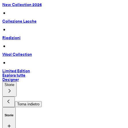
New Collection 2026
 • 
Collezione Lacche
 • 
Riedizioni
 • 
Wool Collection
 • 
Limited Edition
Esplora tutte
Designer
Storie
Torna indietro
Storie