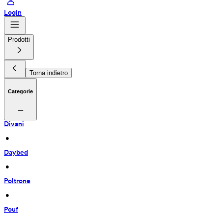
Login
Prodotti
Torna indietro
Categorie
Divani
 • 
Daybed
 • 
Poltrone
 • 
Pouf