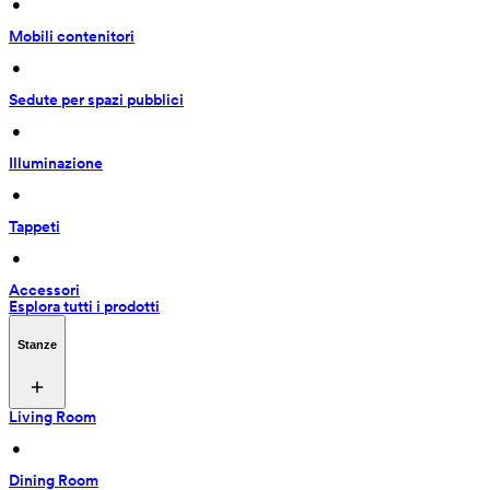
 • 
Mobili contenitori
 • 
Sedute per spazi pubblici
 • 
Illuminazione
 • 
Tappeti
 • 
Accessori
Esplora tutti i prodotti
Stanze
Living Room
 • 
Dining Room