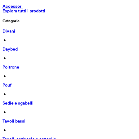
Accessori
Esplora tutti i prodotti
Categorie
Divani
 • 
Daybed
 • 
Poltrone
 • 
Pouf
 • 
Sedie e sgabelli
 • 
Tavoli bassi
 • 