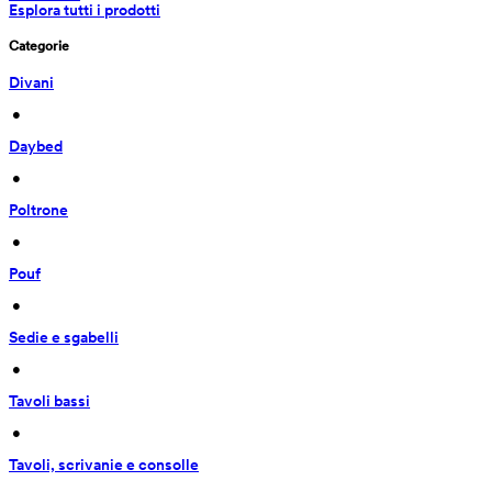
Esplora tutti i prodotti
Categorie
Divani
 • 
Daybed
 • 
Poltrone
 • 
Pouf
 • 
Sedie e sgabelli
 • 
Tavoli bassi
 • 
Tavoli, scrivanie e consolle