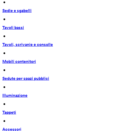
 • 
Sedie e sgabelli
 • 
Tavoli bassi
 • 
Tavoli, scrivanie e consolle
 • 
Mobili contenitori
 • 
Sedute per spazi pubblici
 • 
Illuminazione
 • 
Tappeti
 • 
Accessori