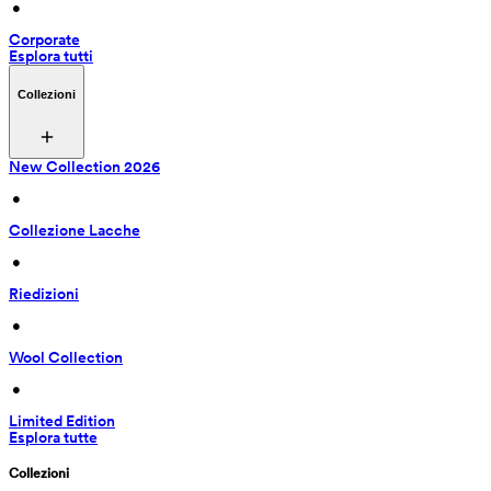
 • 
Corporate
Esplora tutti
Collezioni
New Collection 2026
 • 
Collezione Lacche
 • 
Riedizioni
 • 
Wool Collection
 • 
Limited Edition
Esplora tutte
Collezioni