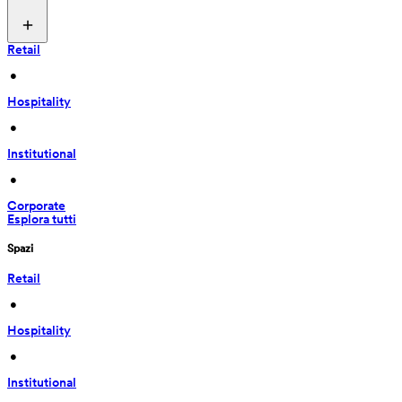
Retail
 • 
Hospitality
 • 
Institutional
 • 
Corporate
Esplora tutti
Spazi
Retail
 • 
Hospitality
 • 
Institutional