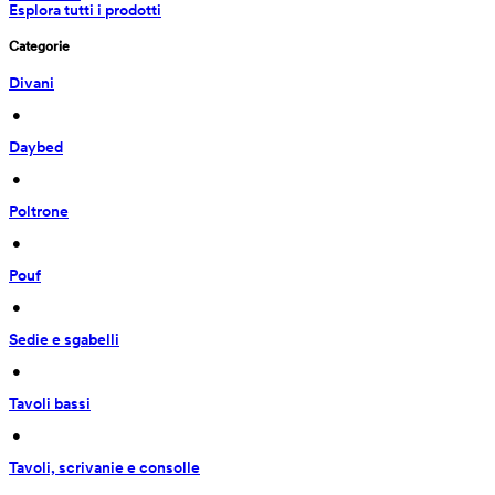
Esplora tutti i prodotti
Categorie
Divani
 • 
Daybed
 • 
Poltrone
 • 
Pouf
 • 
Sedie e sgabelli
 • 
Tavoli bassi
 • 
Tavoli, scrivanie e consolle