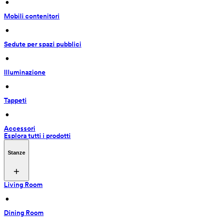
 • 
Mobili contenitori
 • 
Sedute per spazi pubblici
 • 
Illuminazione
 • 
Tappeti
 • 
Accessori
Esplora tutti i prodotti
Stanze
Living Room
 • 
Dining Room