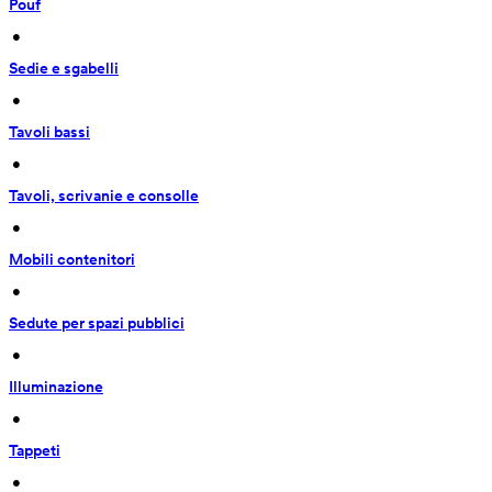
Pouf
 • 
Sedie e sgabelli
 • 
Tavoli bassi
 • 
Tavoli, scrivanie e consolle
 • 
Mobili contenitori
 • 
Sedute per spazi pubblici
 • 
Illuminazione
 • 
Tappeti
 • 