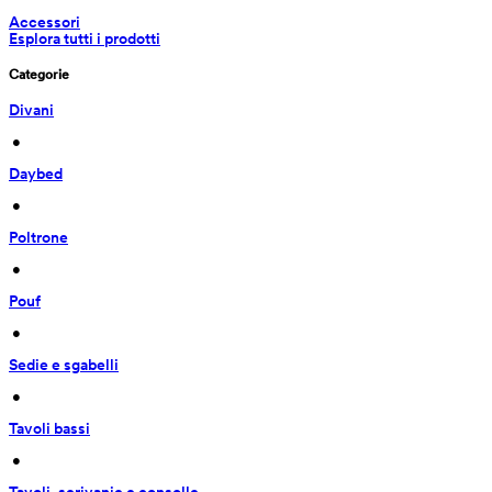
Accessori
Esplora tutti i prodotti
Categorie
Divani
 • 
Daybed
 • 
Poltrone
 • 
Pouf
 • 
Sedie e sgabelli
 • 
Tavoli bassi
 • 