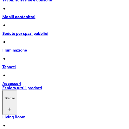
Tavoli, scrivanie e consolle
 • 
Mobili contenitori
 • 
Sedute per spazi pubblici
 • 
Illuminazione
 • 
Tappeti
 • 
Accessori
Esplora tutti i prodotti
Stanze
Living Room
 • 