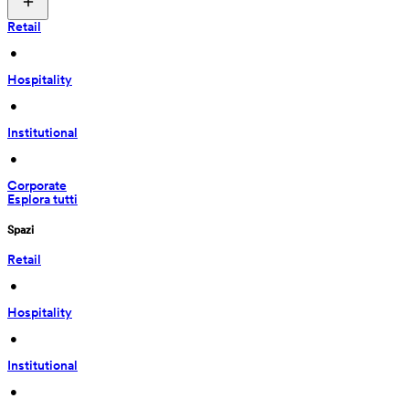
Retail
 • 
Hospitality
 • 
Institutional
 • 
Corporate
Esplora tutti
Spazi
Retail
 • 
Hospitality
 • 
Institutional
 • 