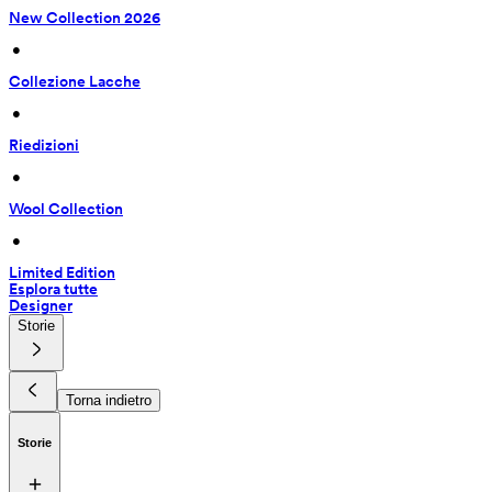
New Collection 2026
 • 
Collezione Lacche
 • 
Riedizioni
 • 
Wool Collection
 • 
Limited Edition
Esplora tutte
Designer
Storie
Torna indietro
Storie