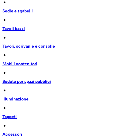
 • 
Sedie e sgabelli
 • 
Tavoli bassi
 • 
Tavoli, scrivanie e consolle
 • 
Mobili contenitori
 • 
Sedute per spazi pubblici
 • 
Illuminazione
 • 
Tappeti
 • 
Accessori