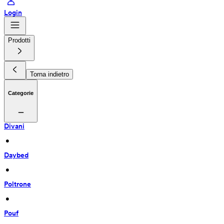
Login
Prodotti
Torna indietro
Categorie
Divani
 • 
Daybed
 • 
Poltrone
 • 
Pouf