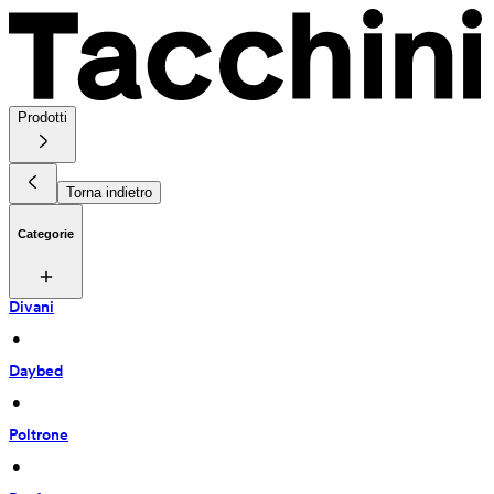
Prodotti
Torna indietro
Categorie
Divani
 • 
Daybed
 • 
Poltrone
 • 