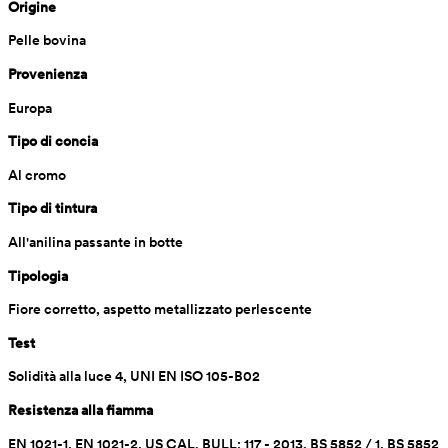
Origine
Pelle bovina
Provenienza
Europa 
Tipo di concia
Al cromo 
Tipo di tintura
All'anilina passante in botte 
Tipologia
Fiore corretto, aspetto metallizzato perlescente
Test
Solidità alla luce 4, UNI EN ISO 105-B02
Resistenza alla fiamma
EN 1021-1, EN 1021-2, US CAL. BULL: 117 - 2013, BS 5852 / 1, BS 5852 