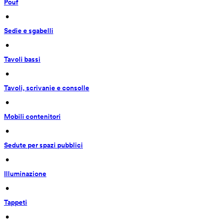
Pouf
 • 
Sedie e sgabelli
 • 
Tavoli bassi
 • 
Tavoli, scrivanie e consolle
 • 
Mobili contenitori
 • 
Sedute per spazi pubblici
 • 
Illuminazione
 • 
Tappeti
 • 