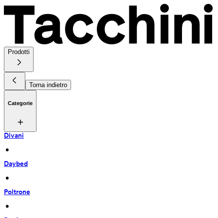
Prodotti
Torna indietro
Categorie
Divani
 • 
Daybed
 • 
Poltrone
 • 