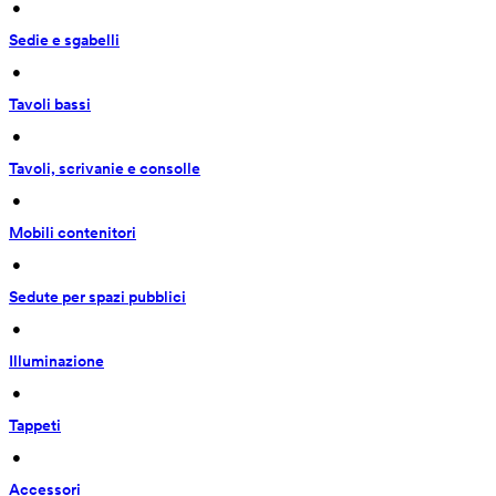
 • 
Sedie e sgabelli
 • 
Tavoli bassi
 • 
Tavoli, scrivanie e consolle
 • 
Mobili contenitori
 • 
Sedute per spazi pubblici
 • 
Illuminazione
 • 
Tappeti
 • 
Accessori