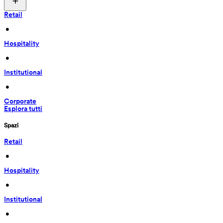
Retail
 • 
Hospitality
 • 
Institutional
 • 
Corporate
Esplora tutti
Spazi
Retail
 • 
Hospitality
 • 
Institutional
 • 