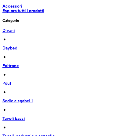
Accessori
Esplora tutti i prodotti
Categorie
Divani
 • 
Daybed
 • 
Poltrone
 • 
Pouf
 • 
Sedie e sgabelli
 • 
Tavoli bassi
 • 