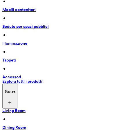
 • 
Mobili contenitori
 • 
Sedute per spazi pubblici
 • 
Illuminazione
 • 
Tappeti
 • 
Accessori
Esplora tutti i prodotti
Stanze
Living Room
 • 
Dining Room