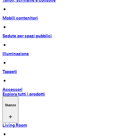
Tavoli, scrivanie e consolle
 • 
Mobili contenitori
 • 
Sedute per spazi pubblici
 • 
Illuminazione
 • 
Tappeti
 • 
Accessori
Esplora tutti i prodotti
Stanze
Living Room
 • 