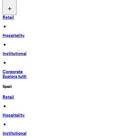
Retail
 • 
Hospitality
 • 
Institutional
 • 
Corporate
Esplora tutti
Spazi
Retail
 • 
Hospitality
 • 
Institutional