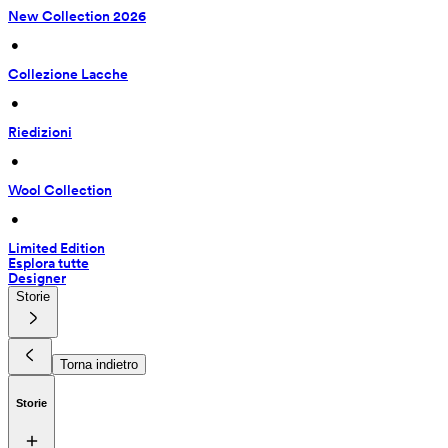
New Collection 2026
 • 
Collezione Lacche
 • 
Riedizioni
 • 
Wool Collection
 • 
Limited Edition
Esplora tutte
Designer
Storie
Torna indietro
Storie