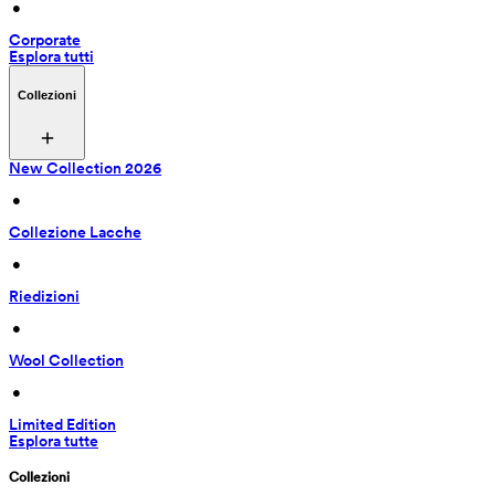
 • 
Corporate
Esplora tutti
Collezioni
New Collection 2026
 • 
Collezione Lacche
 • 
Riedizioni
 • 
Wool Collection
 • 
Limited Edition
Esplora tutte
Collezioni