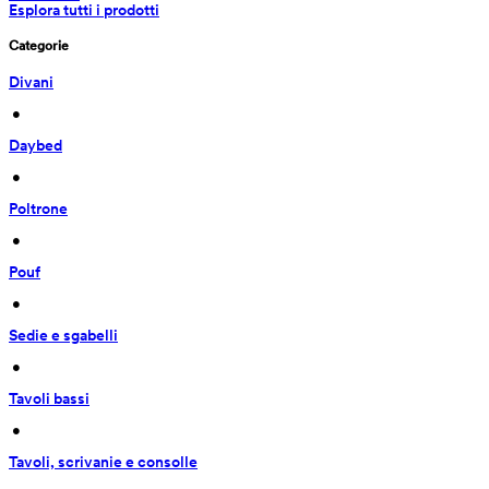
Esplora tutti i prodotti
Categorie
Divani
 • 
Daybed
 • 
Poltrone
 • 
Pouf
 • 
Sedie e sgabelli
 • 
Tavoli bassi
 • 
Tavoli, scrivanie e consolle