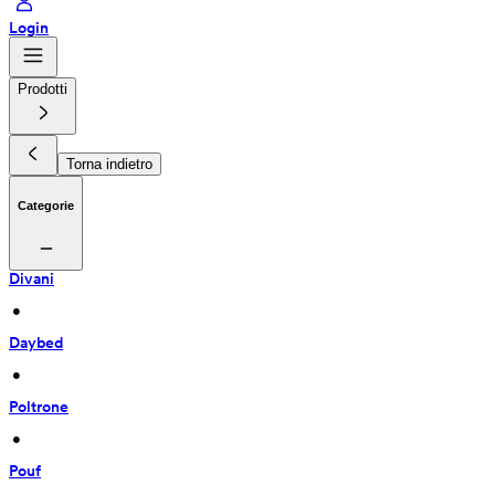
Login
Prodotti
Torna indietro
Categorie
Divani
 • 
Daybed
 • 
Poltrone
 • 
Pouf