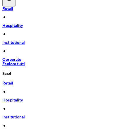
Retail
 • 
Hospitality
 • 
Institutional
 • 
Corporate
Esplora tutti
Spazi
Retail
 • 
Hospitality
 • 
Institutional
 • 