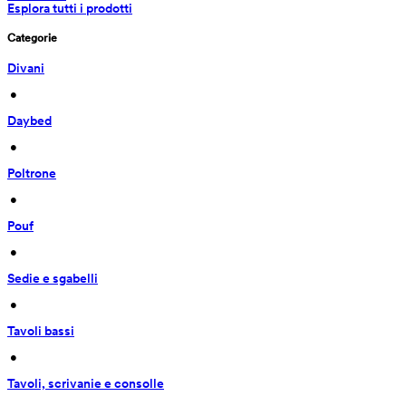
Esplora tutti i prodotti
Categorie
Divani
 • 
Daybed
 • 
Poltrone
 • 
Pouf
 • 
Sedie e sgabelli
 • 
Tavoli bassi
 • 
Tavoli, scrivanie e consolle