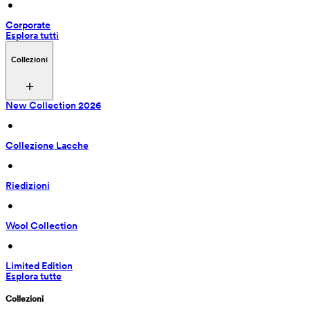
 • 
Corporate
Esplora tutti
Collezioni
New Collection 2026
 • 
Collezione Lacche
 • 
Riedizioni
 • 
Wool Collection
 • 
Limited Edition
Esplora tutte
Collezioni