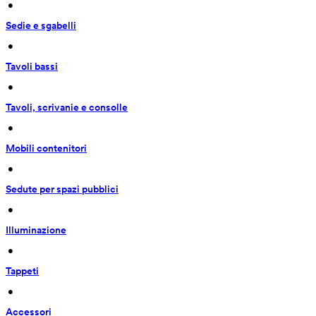
 • 
Sedie e sgabelli
 • 
Tavoli bassi
 • 
Tavoli, scrivanie e consolle
 • 
Mobili contenitori
 • 
Sedute per spazi pubblici
 • 
Illuminazione
 • 
Tappeti
 • 
Accessori