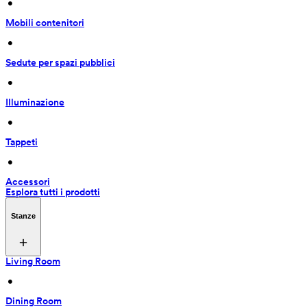
 • 
Mobili contenitori
 • 
Sedute per spazi pubblici
 • 
Illuminazione
 • 
Tappeti
 • 
Accessori
Esplora tutti i prodotti
Stanze
Living Room
 • 
Dining Room