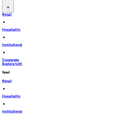
Retail
 • 
Hospitality
 • 
Institutional
 • 
Corporate
Esplora tutti
Spazi
Retail
 • 
Hospitality
 • 
Institutional