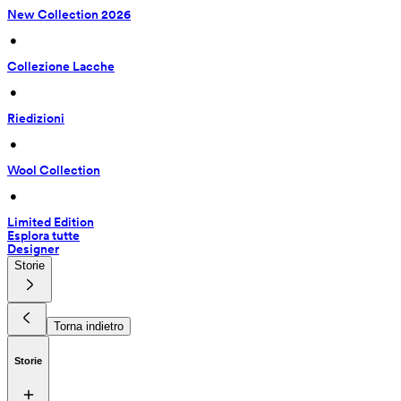
New Collection 2026
 • 
Collezione Lacche
 • 
Riedizioni
 • 
Wool Collection
 • 
Limited Edition
Esplora tutte
Designer
Storie
Torna indietro
Storie