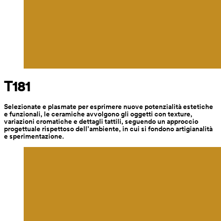
T181
Selezionate e plasmate per esprimere nuove potenzialità estetiche 
e funzionali, le ceramiche avvolgono gli oggetti con texture, 
variazioni cromatiche e dettagli tattili, seguendo un approccio 
progettuale rispettoso dell’ambiente, in cui si fondono artigianalità 
e sperimentazione.