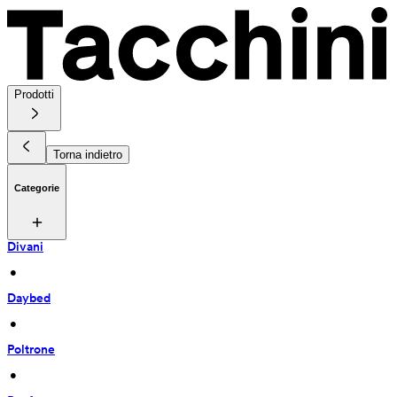
Prodotti
Torna indietro
Categorie
Divani
 • 
Daybed
 • 
Poltrone
 • 