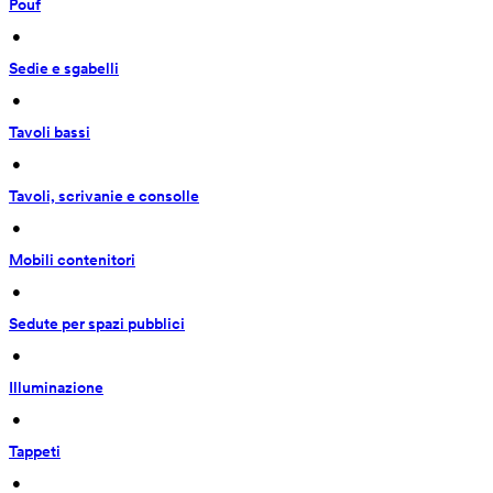
Pouf
 • 
Sedie e sgabelli
 • 
Tavoli bassi
 • 
Tavoli, scrivanie e consolle
 • 
Mobili contenitori
 • 
Sedute per spazi pubblici
 • 
Illuminazione
 • 
Tappeti
 • 