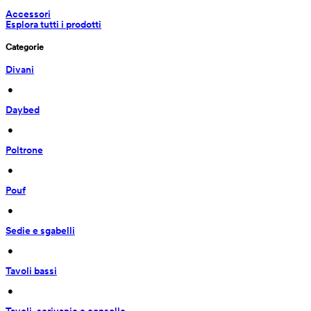
Accessori
Esplora tutti i prodotti
Categorie
Divani
 • 
Daybed
 • 
Poltrone
 • 
Pouf
 • 
Sedie e sgabelli
 • 
Tavoli bassi
 • 