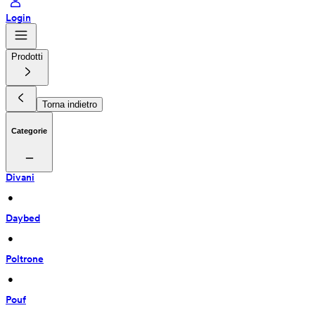
Login
Prodotti
Torna indietro
Categorie
Divani
 • 
Daybed
 • 
Poltrone
 • 
Pouf