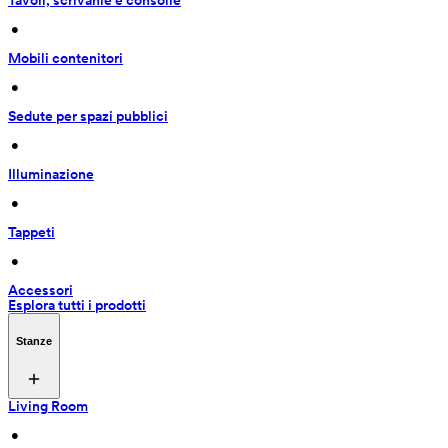
Tavoli, scrivanie e consolle
 • 
Mobili contenitori
 • 
Sedute per spazi pubblici
 • 
Illuminazione
 • 
Tappeti
 • 
Accessori
Esplora tutti i prodotti
Stanze
Living Room
 • 