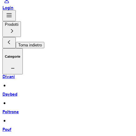
Login
Prodotti
Torna indietro
Categorie
Divani
 • 
Daybed
 • 
Poltrone
 • 
Pouf