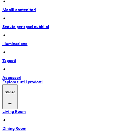
 • 
Mobili contenitori
 • 
Sedute per spazi pubblici
 • 
Illuminazione
 • 
Tappeti
 • 
Accessori
Esplora tutti i prodotti
Stanze
Living Room
 • 
Dining Room