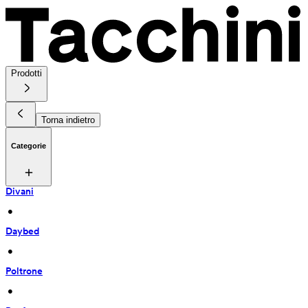
Prodotti
Torna indietro
Categorie
Divani
 • 
Daybed
 • 
Poltrone
 • 