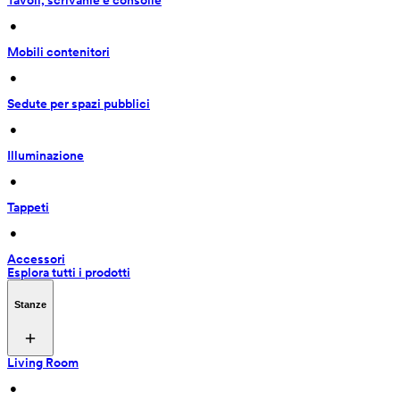
Tavoli, scrivanie e consolle
 • 
Mobili contenitori
 • 
Sedute per spazi pubblici
 • 
Illuminazione
 • 
Tappeti
 • 
Accessori
Esplora tutti i prodotti
Stanze
Living Room
 • 