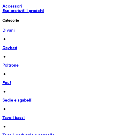
Accessori
Esplora tutti i prodotti
Categorie
Divani
 • 
Daybed
 • 
Poltrone
 • 
Pouf
 • 
Sedie e sgabelli
 • 
Tavoli bassi
 • 