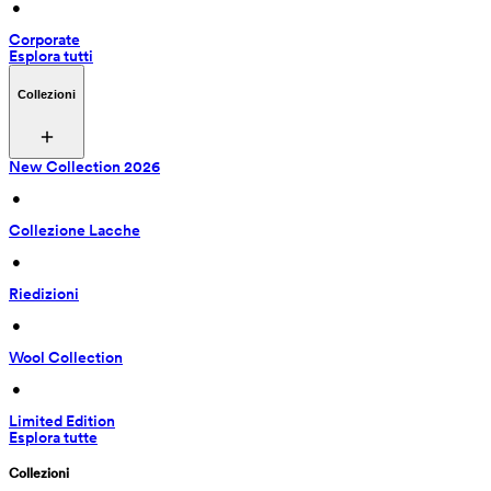
 • 
Corporate
Esplora tutti
Collezioni
New Collection 2026
 • 
Collezione Lacche
 • 
Riedizioni
 • 
Wool Collection
 • 
Limited Edition
Esplora tutte
Collezioni