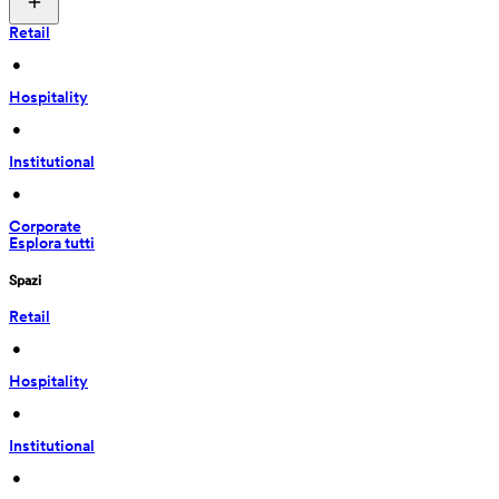
Retail
 • 
Hospitality
 • 
Institutional
 • 
Corporate
Esplora tutti
Spazi
Retail
 • 
Hospitality
 • 
Institutional
 • 