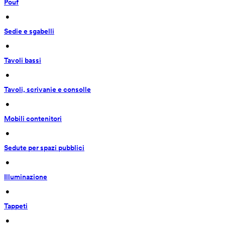
Pouf
 • 
Sedie e sgabelli
 • 
Tavoli bassi
 • 
Tavoli, scrivanie e consolle
 • 
Mobili contenitori
 • 
Sedute per spazi pubblici
 • 
Illuminazione
 • 
Tappeti
 • 