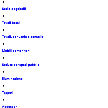
 • 
Sedie e sgabelli
 • 
Tavoli bassi
 • 
Tavoli, scrivanie e consolle
 • 
Mobili contenitori
 • 
Sedute per spazi pubblici
 • 
Illuminazione
 • 
Tappeti
 • 
Accessori