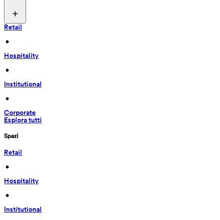
Retail
 • 
Hospitality
 • 
Institutional
 • 
Corporate
Esplora tutti
Spazi
Retail
 • 
Hospitality
 • 
Institutional