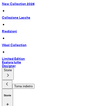
New Collection 2026
 • 
Collezione Lacche
 • 
Riedizioni
 • 
Wool Collection
 • 
Limited Edition
Esplora tutte
Designer
Storie
Torna indietro
Storie