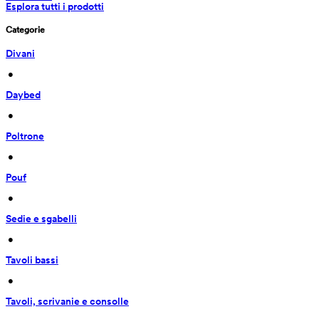
Esplora tutti i prodotti
Categorie
Divani
 • 
Daybed
 • 
Poltrone
 • 
Pouf
 • 
Sedie e sgabelli
 • 
Tavoli bassi
 • 
Tavoli, scrivanie e consolle