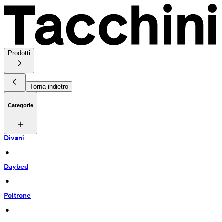
Prodotti
Torna indietro
Categorie
Divani
 • 
Daybed
 • 
Poltrone
 • 