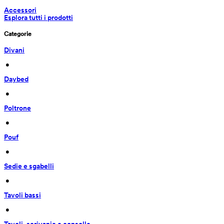
Accessori
Esplora tutti i prodotti
Categorie
Divani
 • 
Daybed
 • 
Poltrone
 • 
Pouf
 • 
Sedie e sgabelli
 • 
Tavoli bassi
 • 