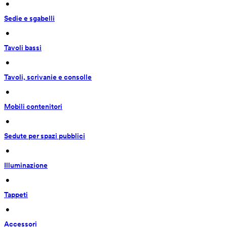
 • 
Sedie e sgabelli
 • 
Tavoli bassi
 • 
Tavoli, scrivanie e consolle
 • 
Mobili contenitori
 • 
Sedute per spazi pubblici
 • 
Illuminazione
 • 
Tappeti
 • 
Accessori