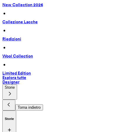
New Collection 2026
 • 
Collezione Lacche
 • 
Riedizioni
 • 
Wool Collection
 • 
Limited Edition
Esplora tutte
Designer
Storie
Torna indietro
Storie