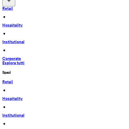
Retail
 • 
Hospitality
 • 
Institutional
 • 
Corporate
Esplora tutti
Spazi
Retail
 • 
Hospitality
 • 
Institutional
 • 