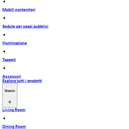
 • 
Mobili contenitori
 • 
Sedute per spazi pubblici
 • 
Illuminazione
 • 
Tappeti
 • 
Accessori
Esplora tutti i prodotti
Stanze
Living Room
 • 
Dining Room