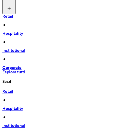
Retail
 • 
Hospitality
 • 
Institutional
 • 
Corporate
Esplora tutti
Spazi
Retail
 • 
Hospitality
 • 
Institutional