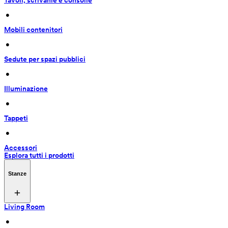
Tavoli, scrivanie e consolle
 • 
Mobili contenitori
 • 
Sedute per spazi pubblici
 • 
Illuminazione
 • 
Tappeti
 • 
Accessori
Esplora tutti i prodotti
Stanze
Living Room
 • 