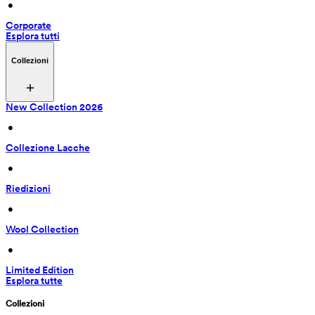
 • 
Corporate
Esplora tutti
Collezioni
New Collection 2026
 • 
Collezione Lacche
 • 
Riedizioni
 • 
Wool Collection
 • 
Limited Edition
Esplora tutte
Collezioni