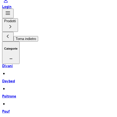
Login
Prodotti
Torna indietro
Categorie
Divani
 • 
Daybed
 • 
Poltrone
 • 
Pouf