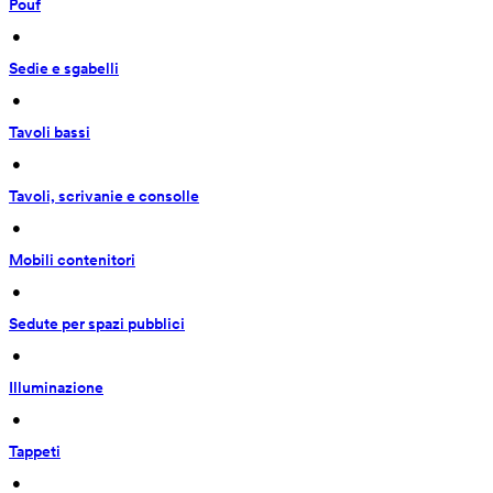
Pouf
 • 
Sedie e sgabelli
 • 
Tavoli bassi
 • 
Tavoli, scrivanie e consolle
 • 
Mobili contenitori
 • 
Sedute per spazi pubblici
 • 
Illuminazione
 • 
Tappeti
 • 