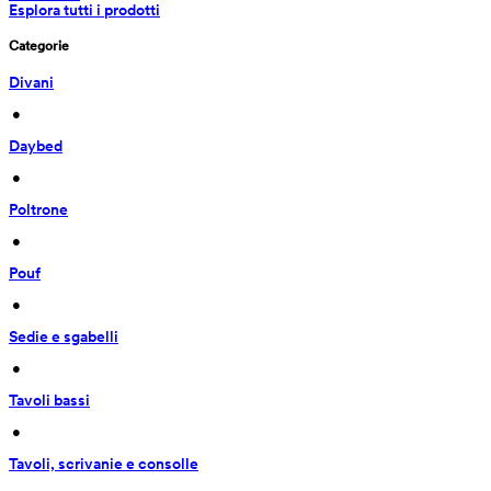
Esplora tutti i prodotti
Categorie
Divani
 • 
Daybed
 • 
Poltrone
 • 
Pouf
 • 
Sedie e sgabelli
 • 
Tavoli bassi
 • 
Tavoli, scrivanie e consolle