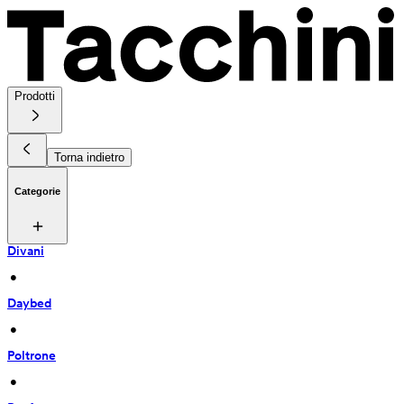
Prodotti
Torna indietro
Categorie
Divani
 • 
Daybed
 • 
Poltrone
 • 