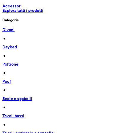
Accessori
Esplora tutti i prodotti
Categorie
Divani
 • 
Daybed
 • 
Poltrone
 • 
Pouf
 • 
Sedie e sgabelli
 • 
Tavoli bassi
 • 