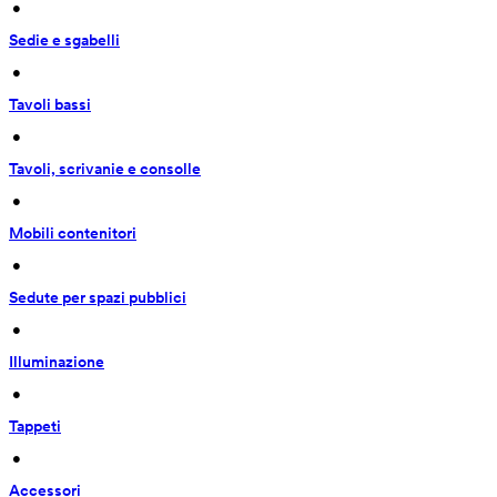
 • 
Sedie e sgabelli
 • 
Tavoli bassi
 • 
Tavoli, scrivanie e consolle
 • 
Mobili contenitori
 • 
Sedute per spazi pubblici
 • 
Illuminazione
 • 
Tappeti
 • 
Accessori