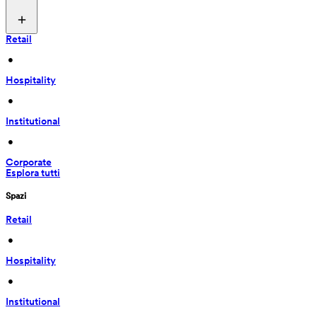
Retail
 • 
Hospitality
 • 
Institutional
 • 
Corporate
Esplora tutti
Spazi
Retail
 • 
Hospitality
 • 
Institutional