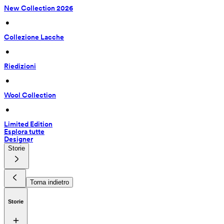
New Collection 2026
 • 
Collezione Lacche
 • 
Riedizioni
 • 
Wool Collection
 • 
Limited Edition
Esplora tutte
Designer
Storie
Torna indietro
Storie