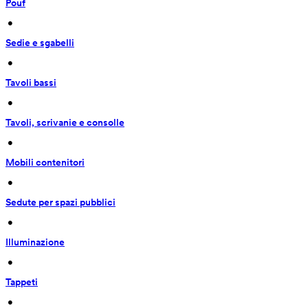
Pouf
 • 
Sedie e sgabelli
 • 
Tavoli bassi
 • 
Tavoli, scrivanie e consolle
 • 
Mobili contenitori
 • 
Sedute per spazi pubblici
 • 
Illuminazione
 • 
Tappeti
 • 