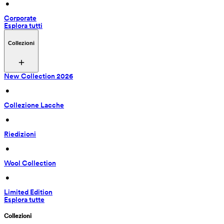
 • 
Corporate
Esplora tutti
Collezioni
New Collection 2026
 • 
Collezione Lacche
 • 
Riedizioni
 • 
Wool Collection
 • 
Limited Edition
Esplora tutte
Collezioni