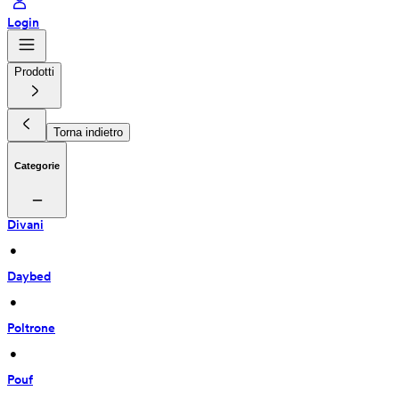
Login
Prodotti
Torna indietro
Categorie
Divani
 • 
Daybed
 • 
Poltrone
 • 
Pouf