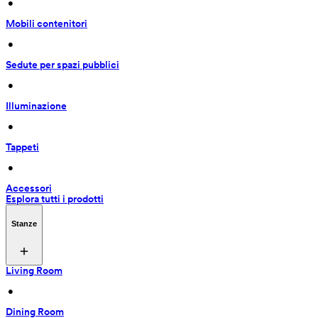
 • 
Mobili contenitori
 • 
Sedute per spazi pubblici
 • 
Illuminazione
 • 
Tappeti
 • 
Accessori
Esplora tutti i prodotti
Stanze
Living Room
 • 
Dining Room