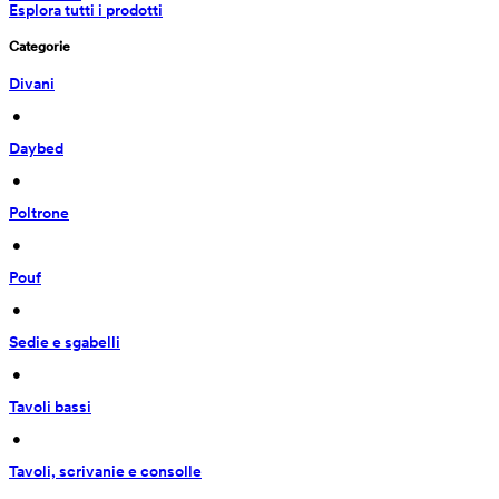
Esplora tutti i prodotti
Categorie
Divani
 • 
Daybed
 • 
Poltrone
 • 
Pouf
 • 
Sedie e sgabelli
 • 
Tavoli bassi
 • 
Tavoli, scrivanie e consolle