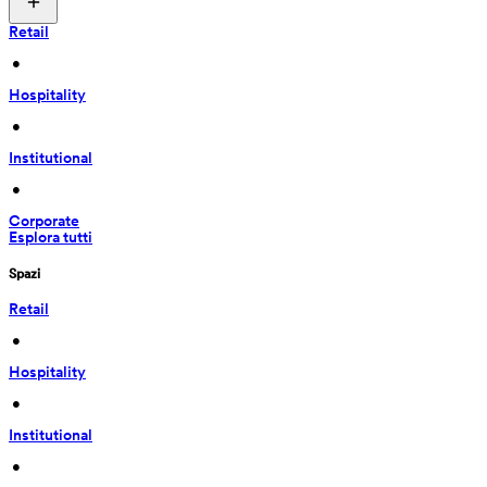
Retail
 • 
Hospitality
 • 
Institutional
 • 
Corporate
Esplora tutti
Spazi
Retail
 • 
Hospitality
 • 
Institutional
 • 