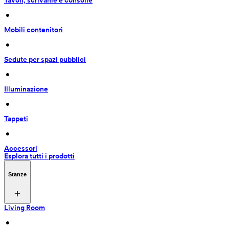
Tavoli, scrivanie e consolle
 • 
Mobili contenitori
 • 
Sedute per spazi pubblici
 • 
Illuminazione
 • 
Tappeti
 • 
Accessori
Esplora tutti i prodotti
Stanze
Living Room
 • 