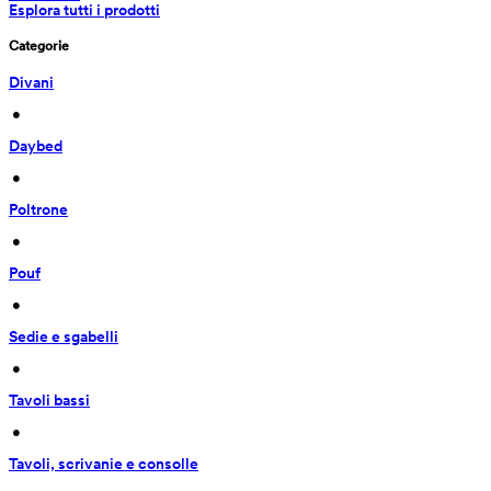
Esplora tutti i prodotti
Categorie
Divani
 • 
Daybed
 • 
Poltrone
 • 
Pouf
 • 
Sedie e sgabelli
 • 
Tavoli bassi
 • 
Tavoli, scrivanie e consolle