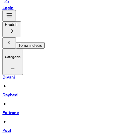
Login
Prodotti
Torna indietro
Categorie
Divani
 • 
Daybed
 • 
Poltrone
 • 
Pouf