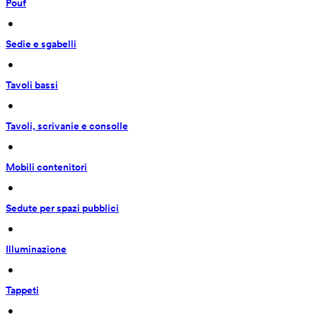
Pouf
 • 
Sedie e sgabelli
 • 
Tavoli bassi
 • 
Tavoli, scrivanie e consolle
 • 
Mobili contenitori
 • 
Sedute per spazi pubblici
 • 
Illuminazione
 • 
Tappeti
 • 