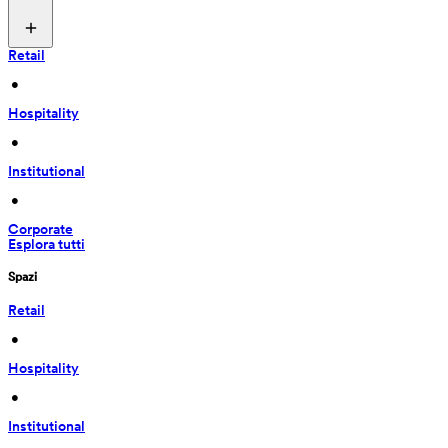
Retail
 • 
Hospitality
 • 
Institutional
 • 
Corporate
Esplora tutti
Spazi
Retail
 • 
Hospitality
 • 
Institutional