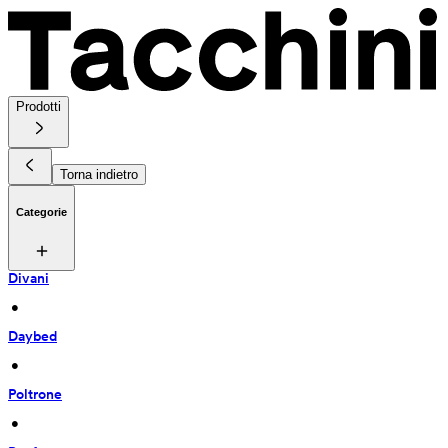
Prodotti
Torna indietro
Categorie
Divani
 • 
Daybed
 • 
Poltrone
 • 