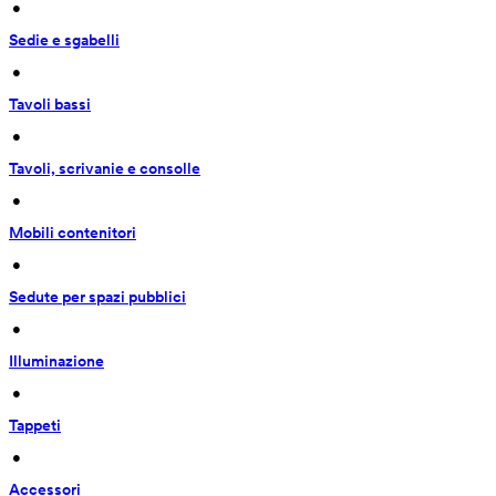
 • 
Sedie e sgabelli
 • 
Tavoli bassi
 • 
Tavoli, scrivanie e consolle
 • 
Mobili contenitori
 • 
Sedute per spazi pubblici
 • 
Illuminazione
 • 
Tappeti
 • 
Accessori