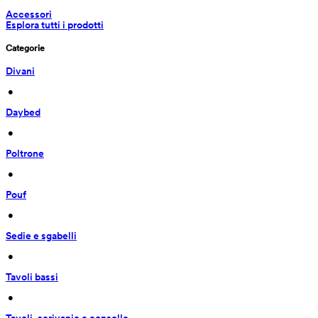
Accessori
Esplora tutti i prodotti
Categorie
Divani
 • 
Daybed
 • 
Poltrone
 • 
Pouf
 • 
Sedie e sgabelli
 • 
Tavoli bassi
 • 