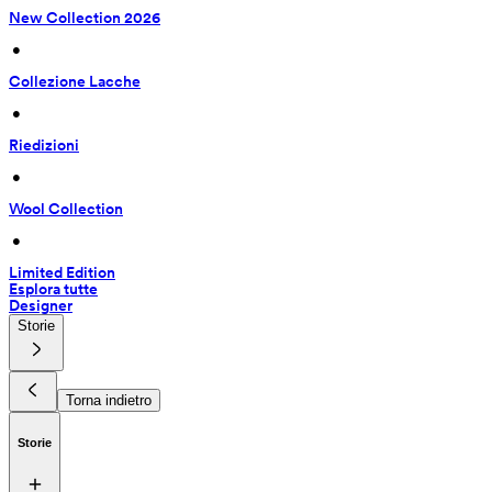
New Collection 2026
 • 
Collezione Lacche
 • 
Riedizioni
 • 
Wool Collection
 • 
Limited Edition
Esplora tutte
Designer
Storie
Torna indietro
Storie