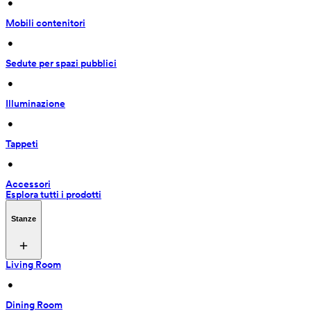
 • 
Mobili contenitori
 • 
Sedute per spazi pubblici
 • 
Illuminazione
 • 
Tappeti
 • 
Accessori
Esplora tutti i prodotti
Stanze
Living Room
 • 
Dining Room