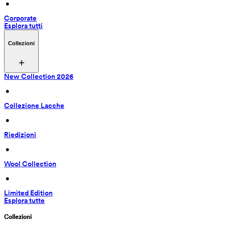
 • 
Corporate
Esplora tutti
Collezioni
New Collection 2026
 • 
Collezione Lacche
 • 
Riedizioni
 • 
Wool Collection
 • 
Limited Edition
Esplora tutte
Collezioni