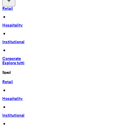
Retail
 • 
Hospitality
 • 
Institutional
 • 
Corporate
Esplora tutti
Spazi
Retail
 • 
Hospitality
 • 
Institutional
 • 