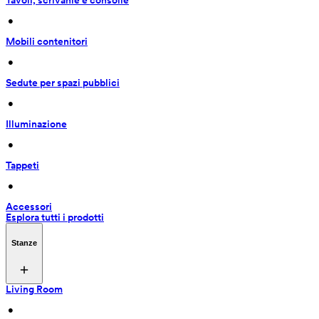
Tavoli, scrivanie e consolle
 • 
Mobili contenitori
 • 
Sedute per spazi pubblici
 • 
Illuminazione
 • 
Tappeti
 • 
Accessori
Esplora tutti i prodotti
Stanze
Living Room
 • 