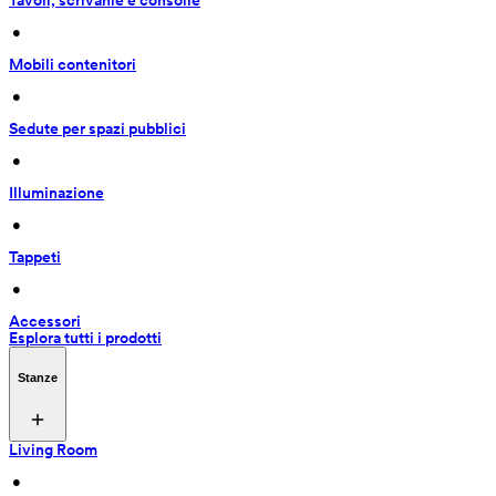
Tavoli, scrivanie e consolle
 • 
Mobili contenitori
 • 
Sedute per spazi pubblici
 • 
Illuminazione
 • 
Tappeti
 • 
Accessori
Esplora tutti i prodotti
Stanze
Living Room
 • 