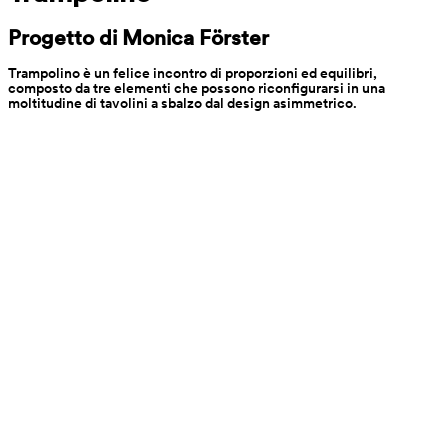
Progetto di Monica Förster
Trampolino è un felice incontro di proporzioni ed equilibri, 
composto da tre elementi che possono riconfigurarsi in una 
moltitudine di tavolini a sbalzo dal design asimmetrico.