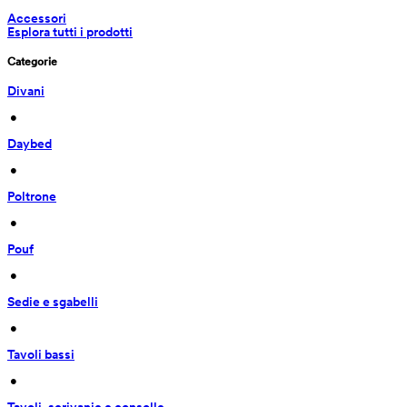
Accessori
Esplora tutti i prodotti
Categorie
Divani
 • 
Daybed
 • 
Poltrone
 • 
Pouf
 • 
Sedie e sgabelli
 • 
Tavoli bassi
 • 