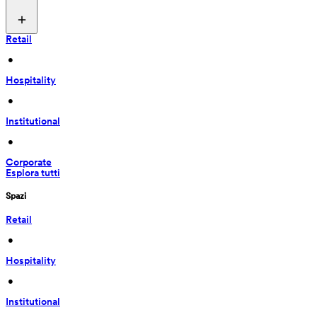
Retail
 • 
Hospitality
 • 
Institutional
 • 
Corporate
Esplora tutti
Spazi
Retail
 • 
Hospitality
 • 
Institutional