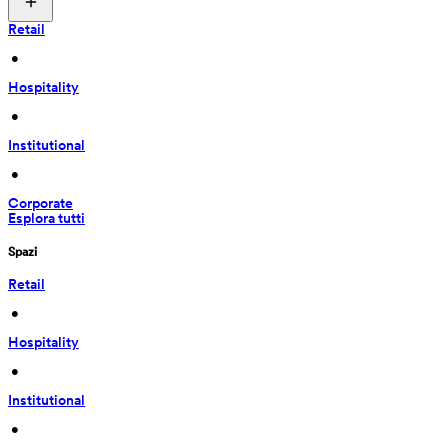
Retail
 • 
Hospitality
 • 
Institutional
 • 
Corporate
Esplora tutti
Spazi
Retail
 • 
Hospitality
 • 
Institutional
 • 