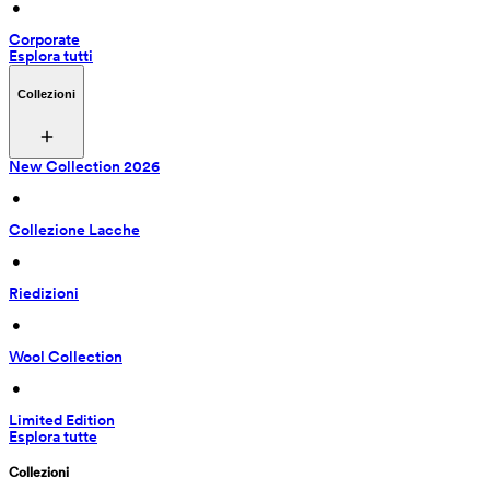
 • 
Corporate
Esplora tutti
Collezioni
New Collection 2026
 • 
Collezione Lacche
 • 
Riedizioni
 • 
Wool Collection
 • 
Limited Edition
Esplora tutte
Collezioni