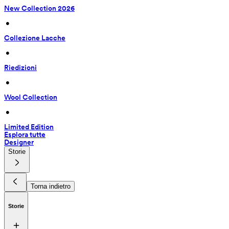
New Collection 2026
 • 
Collezione Lacche
 • 
Riedizioni
 • 
Wool Collection
 • 
Limited Edition
Esplora tutte
Designer
Storie
Torna indietro
Storie