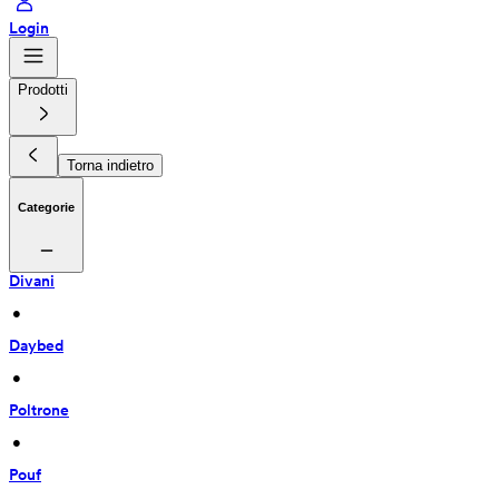
Login
Prodotti
Torna indietro
Categorie
Divani
 • 
Daybed
 • 
Poltrone
 • 
Pouf