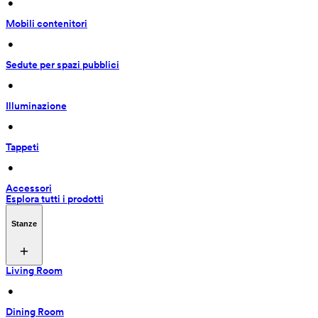
 • 
Mobili contenitori
 • 
Sedute per spazi pubblici
 • 
Illuminazione
 • 
Tappeti
 • 
Accessori
Esplora tutti i prodotti
Stanze
Living Room
 • 
Dining Room