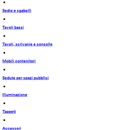
 • 
Sedie e sgabelli
 • 
Tavoli bassi
 • 
Tavoli, scrivanie e consolle
 • 
Mobili contenitori
 • 
Sedute per spazi pubblici
 • 
Illuminazione
 • 
Tappeti
 • 
Accessori