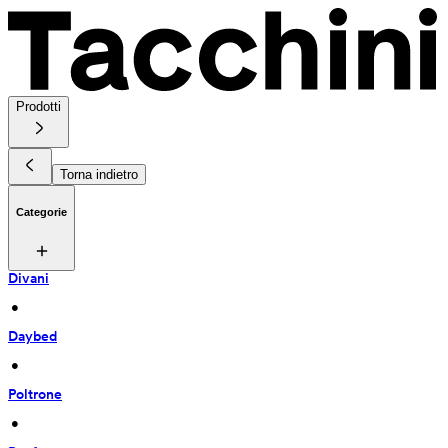
Prodotti
Torna indietro
Categorie
Divani
 • 
Daybed
 • 
Poltrone
 • 