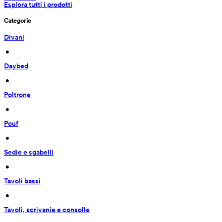
Esplora tutti i prodotti
Categorie
Divani
 • 
Daybed
 • 
Poltrone
 • 
Pouf
 • 
Sedie e sgabelli
 • 
Tavoli bassi
 • 
Tavoli, scrivanie e consolle