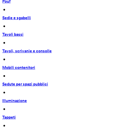
Pouf
 • 
Sedie e sgabelli
 • 
Tavoli bassi
 • 
Tavoli, scrivanie e consolle
 • 
Mobili contenitori
 • 
Sedute per spazi pubblici
 • 
Illuminazione
 • 
Tappeti
 • 