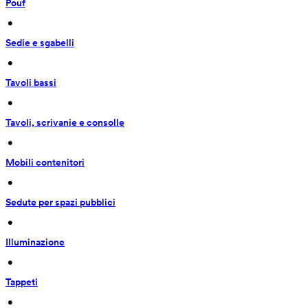
Pouf
 • 
Sedie e sgabelli
 • 
Tavoli bassi
 • 
Tavoli, scrivanie e consolle
 • 
Mobili contenitori
 • 
Sedute per spazi pubblici
 • 
Illuminazione
 • 
Tappeti
 • 