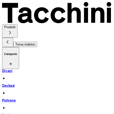
Prodotti
Torna indietro
Categorie
Divani
 • 
Daybed
 • 
Poltrone
 • 