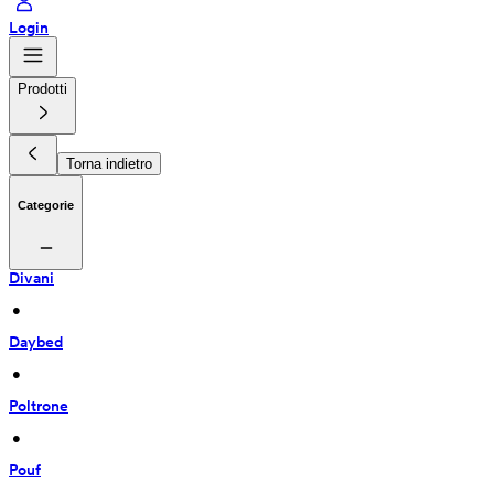
Login
Prodotti
Torna indietro
Categorie
Divani
 • 
Daybed
 • 
Poltrone
 • 
Pouf