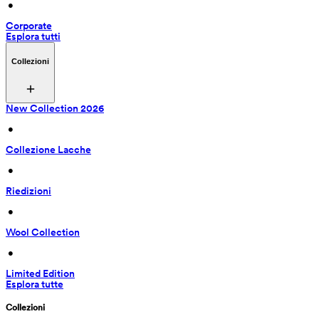
 • 
Corporate
Esplora tutti
Collezioni
New Collection 2026
 • 
Collezione Lacche
 • 
Riedizioni
 • 
Wool Collection
 • 
Limited Edition
Esplora tutte
Collezioni