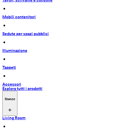
Tavoli, scrivanie e consolle
 • 
Mobili contenitori
 • 
Sedute per spazi pubblici
 • 
Illuminazione
 • 
Tappeti
 • 
Accessori
Esplora tutti i prodotti
Stanze
Living Room
 • 