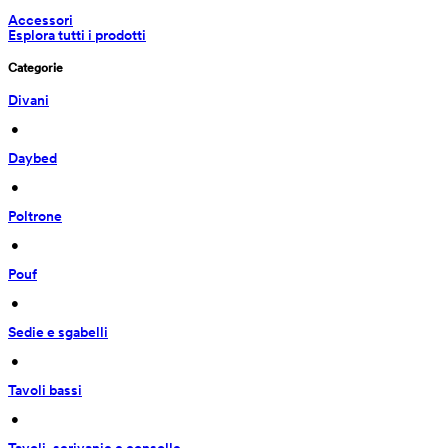
Accessori
Esplora tutti i prodotti
Categorie
Divani
 • 
Daybed
 • 
Poltrone
 • 
Pouf
 • 
Sedie e sgabelli
 • 
Tavoli bassi
 • 