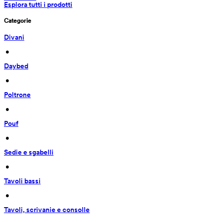
Esplora tutti i prodotti
Categorie
Divani
 • 
Daybed
 • 
Poltrone
 • 
Pouf
 • 
Sedie e sgabelli
 • 
Tavoli bassi
 • 
Tavoli, scrivanie e consolle