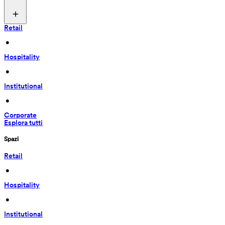
Retail
 • 
Hospitality
 • 
Institutional
 • 
Corporate
Esplora tutti
Spazi
Retail
 • 
Hospitality
 • 
Institutional