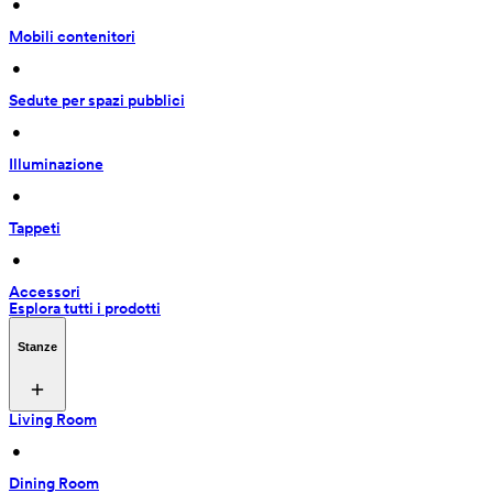
 • 
Mobili contenitori
 • 
Sedute per spazi pubblici
 • 
Illuminazione
 • 
Tappeti
 • 
Accessori
Esplora tutti i prodotti
Stanze
Living Room
 • 
Dining Room