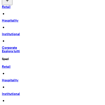
Retail
 • 
Hospitality
 • 
Institutional
 • 
Corporate
Esplora tutti
Spazi
Retail
 • 
Hospitality
 • 
Institutional
 • 