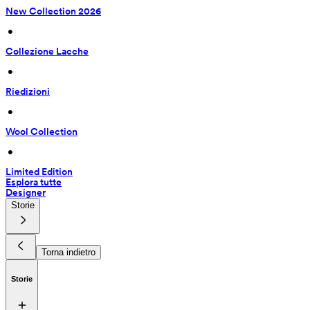
New Collection 2026
 • 
Collezione Lacche
 • 
Riedizioni
 • 
Wool Collection
 • 
Limited Edition
Esplora tutte
Designer
Storie
Torna indietro
Storie