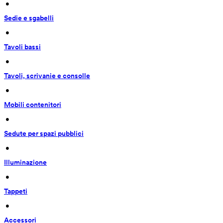
 • 
Sedie e sgabelli
 • 
Tavoli bassi
 • 
Tavoli, scrivanie e consolle
 • 
Mobili contenitori
 • 
Sedute per spazi pubblici
 • 
Illuminazione
 • 
Tappeti
 • 
Accessori