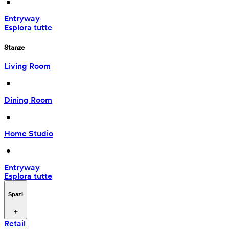
 • 
Entryway
Esplora tutte
Stanze
Living Room
 • 
Dining Room
 • 
Home Studio
 • 
Entryway
Esplora tutte
Spazi
Retail