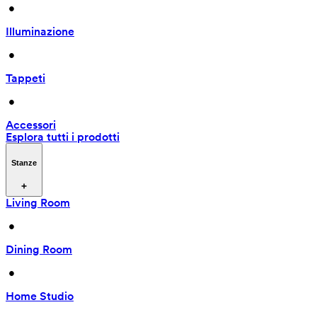
 • 
Illuminazione
 • 
Tappeti
 • 
Accessori
Esplora tutti i prodotti
Stanze
Living Room
 • 
Dining Room
 • 
Home Studio