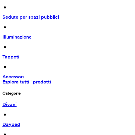
 • 
Sedute per spazi pubblici
 • 
Illuminazione
 • 
Tappeti
 • 
Accessori
Esplora tutti i prodotti
Categorie
Divani
 • 
Daybed
 • 