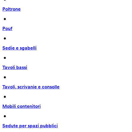
Poltrone
 • 
Pouf
 • 
Sedie e sgabelli
 • 
Tavoli bassi
 • 
Tavoli, scrivanie e consolle
 • 
Mobili contenitori
 • 
Sedute per spazi pubblici