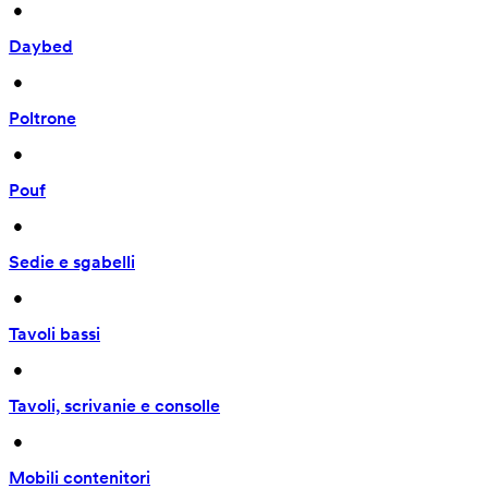
 • 
Daybed
 • 
Poltrone
 • 
Pouf
 • 
Sedie e sgabelli
 • 
Tavoli bassi
 • 
Tavoli, scrivanie e consolle
 • 
Mobili contenitori