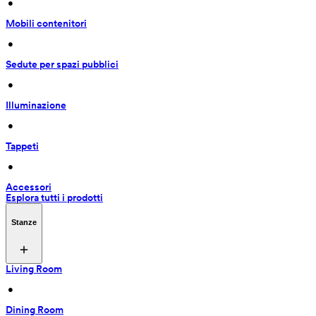
 • 
Mobili contenitori
 • 
Sedute per spazi pubblici
 • 
Illuminazione
 • 
Tappeti
 • 
Accessori
Esplora tutti i prodotti
Stanze
Living Room
 • 
Dining Room