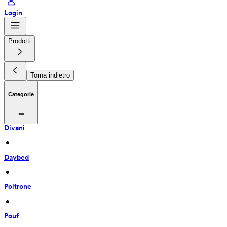
Login
Prodotti
Torna indietro
Categorie
Divani
 • 
Daybed
 • 
Poltrone
 • 
Pouf