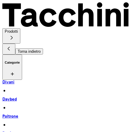
Prodotti
Torna indietro
Categorie
Divani
 • 
Daybed
 • 
Poltrone
 • 