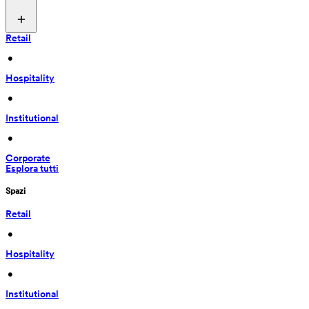
Retail
 • 
Hospitality
 • 
Institutional
 • 
Corporate
Esplora tutti
Spazi
Retail
 • 
Hospitality
 • 
Institutional