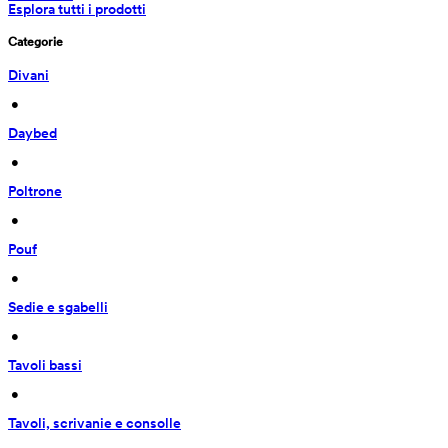
Esplora tutti i prodotti
Categorie
Divani
 • 
Daybed
 • 
Poltrone
 • 
Pouf
 • 
Sedie e sgabelli
 • 
Tavoli bassi
 • 
Tavoli, scrivanie e consolle