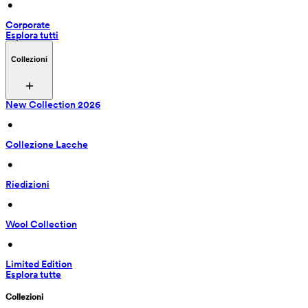
 • 
Corporate
Esplora tutti
Collezioni
New Collection 2026
 • 
Collezione Lacche
 • 
Riedizioni
 • 
Wool Collection
 • 
Limited Edition
Esplora tutte
Collezioni