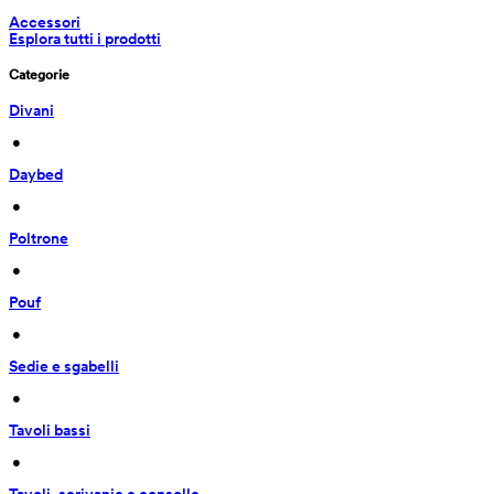
Accessori
Esplora tutti i prodotti
Categorie
Divani
 • 
Daybed
 • 
Poltrone
 • 
Pouf
 • 
Sedie e sgabelli
 • 
Tavoli bassi
 • 