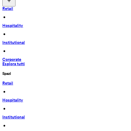
Retail
 • 
Hospitality
 • 
Institutional
 • 
Corporate
Esplora tutti
Spazi
Retail
 • 
Hospitality
 • 
Institutional
 • 