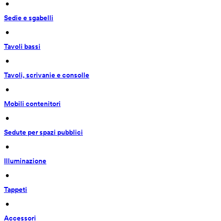
 • 
Sedie e sgabelli
 • 
Tavoli bassi
 • 
Tavoli, scrivanie e consolle
 • 
Mobili contenitori
 • 
Sedute per spazi pubblici
 • 
Illuminazione
 • 
Tappeti
 • 
Accessori