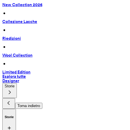
New Collection 2026
 • 
Collezione Lacche
 • 
Riedizioni
 • 
Wool Collection
 • 
Limited Edition
Esplora tutte
Designer
Storie
Torna indietro
Storie