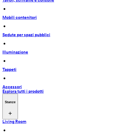
Tavoli, scrivanie e consolle
 • 
Mobili contenitori
 • 
Sedute per spazi pubblici
 • 
Illuminazione
 • 
Tappeti
 • 
Accessori
Esplora tutti i prodotti
Stanze
Living Room
 • 