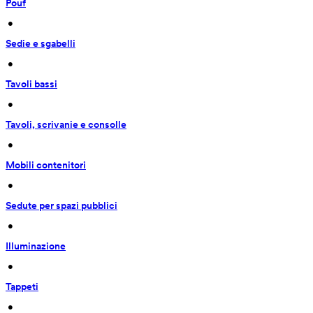
Pouf
 • 
Sedie e sgabelli
 • 
Tavoli bassi
 • 
Tavoli, scrivanie e consolle
 • 
Mobili contenitori
 • 
Sedute per spazi pubblici
 • 
Illuminazione
 • 
Tappeti
 • 