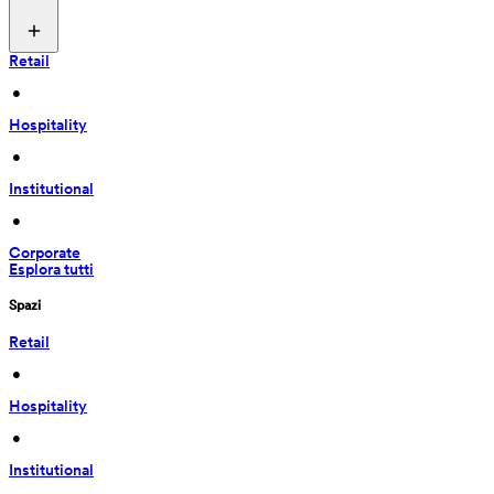
Retail
 • 
Hospitality
 • 
Institutional
 • 
Corporate
Esplora tutti
Spazi
Retail
 • 
Hospitality
 • 
Institutional