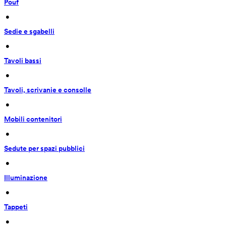
Pouf
 • 
Sedie e sgabelli
 • 
Tavoli bassi
 • 
Tavoli, scrivanie e consolle
 • 
Mobili contenitori
 • 
Sedute per spazi pubblici
 • 
Illuminazione
 • 
Tappeti
 • 