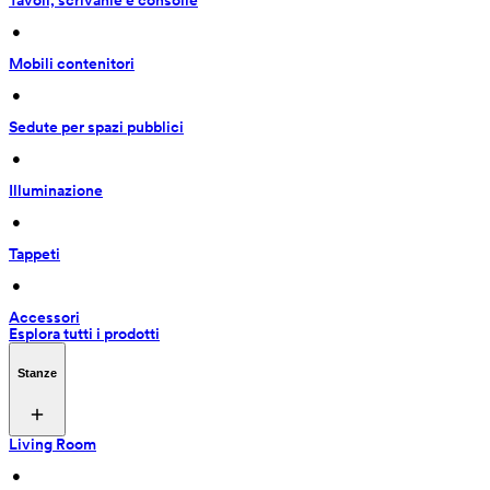
Tavoli, scrivanie e consolle
 • 
Mobili contenitori
 • 
Sedute per spazi pubblici
 • 
Illuminazione
 • 
Tappeti
 • 
Accessori
Esplora tutti i prodotti
Stanze
Living Room
 • 