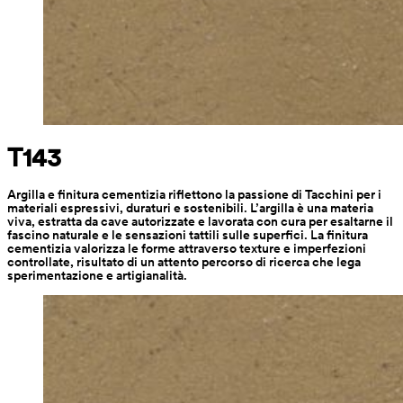
T143
Argilla e finitura cementizia riflettono la passione di Tacchini per i 
materiali espressivi, duraturi e sostenibili. L’argilla è una materia 
viva, estratta da cave autorizzate e lavorata con cura per esaltarne il 
fascino naturale e le sensazioni tattili sulle superfici. La finitura 
cementizia valorizza le forme attraverso texture e imperfezioni 
controllate, risultato di un attento percorso di ricerca che lega 
sperimentazione e artigianalità.