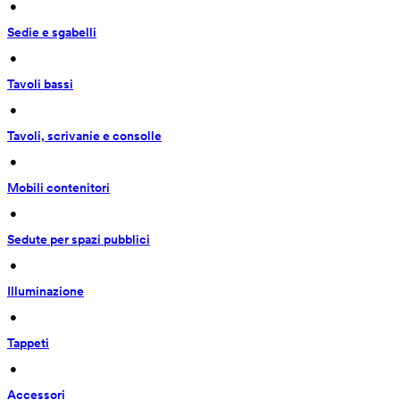
 • 
Sedie e sgabelli
 • 
Tavoli bassi
 • 
Tavoli, scrivanie e consolle
 • 
Mobili contenitori
 • 
Sedute per spazi pubblici
 • 
Illuminazione
 • 
Tappeti
 • 
Accessori