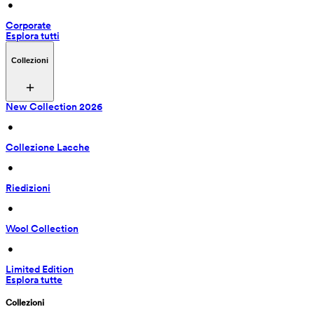
 • 
Corporate
Esplora tutti
Collezioni
New Collection 2026
 • 
Collezione Lacche
 • 
Riedizioni
 • 
Wool Collection
 • 
Limited Edition
Esplora tutte
Collezioni