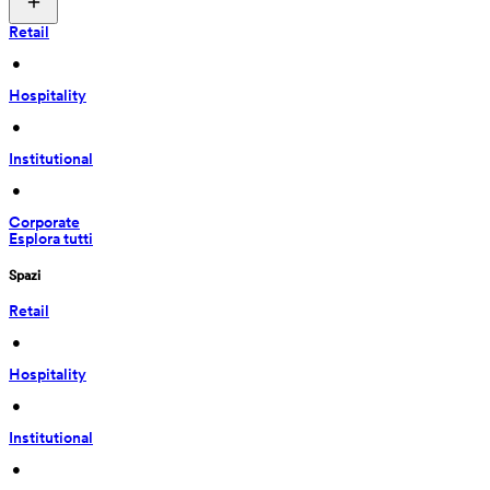
Retail
 • 
Hospitality
 • 
Institutional
 • 
Corporate
Esplora tutti
Spazi
Retail
 • 
Hospitality
 • 
Institutional
 • 