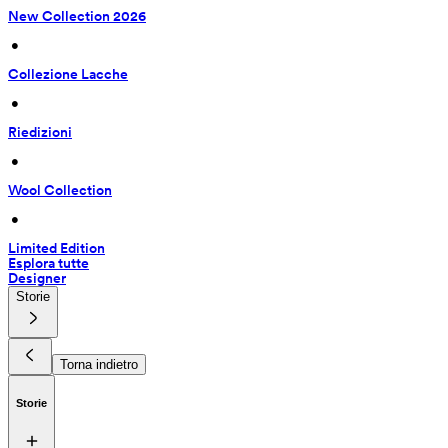
New Collection 2026
 • 
Collezione Lacche
 • 
Riedizioni
 • 
Wool Collection
 • 
Limited Edition
Esplora tutte
Designer
Storie
Torna indietro
Storie