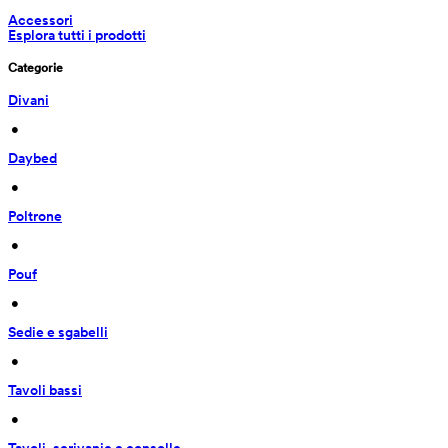
Accessori
Esplora tutti i prodotti
Categorie
Divani
 • 
Daybed
 • 
Poltrone
 • 
Pouf
 • 
Sedie e sgabelli
 • 
Tavoli bassi
 • 