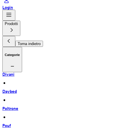
Login
Prodotti
Torna indietro
Categorie
Divani
 • 
Daybed
 • 
Poltrone
 • 
Pouf