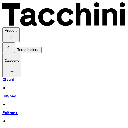
Prodotti
Torna indietro
Categorie
Divani
 • 
Daybed
 • 
Poltrone
 • 