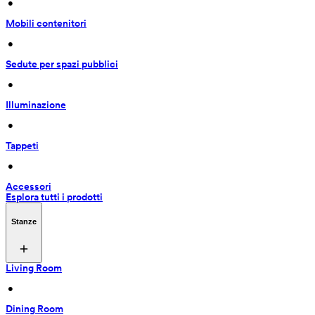
 • 
Mobili contenitori
 • 
Sedute per spazi pubblici
 • 
Illuminazione
 • 
Tappeti
 • 
Accessori
Esplora tutti i prodotti
Stanze
Living Room
 • 
Dining Room