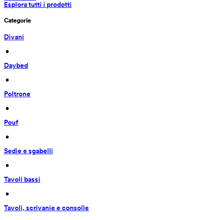
Esplora tutti i prodotti
Categorie
Divani
 • 
Daybed
 • 
Poltrone
 • 
Pouf
 • 
Sedie e sgabelli
 • 
Tavoli bassi
 • 
Tavoli, scrivanie e consolle