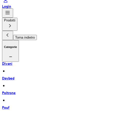
Login
Prodotti
Torna indietro
Categorie
Divani
 • 
Daybed
 • 
Poltrone
 • 
Pouf