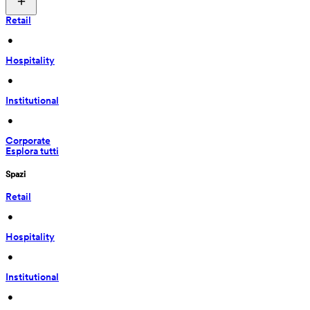
Retail
 • 
Hospitality
 • 
Institutional
 • 
Corporate
Esplora tutti
Spazi
Retail
 • 
Hospitality
 • 
Institutional
 • 