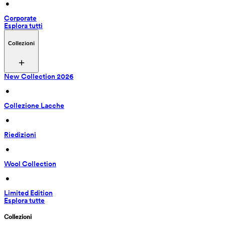
 • 
Corporate
Esplora tutti
Collezioni
New Collection 2026
 • 
Collezione Lacche
 • 
Riedizioni
 • 
Wool Collection
 • 
Limited Edition
Esplora tutte
Collezioni