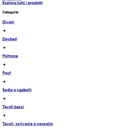
Esplora tutti i prodotti
Categorie
Divani
 • 
Daybed
 • 
Poltrone
 • 
Pouf
 • 
Sedie e sgabelli
 • 
Tavoli bassi
 • 
Tavoli, scrivanie e consolle