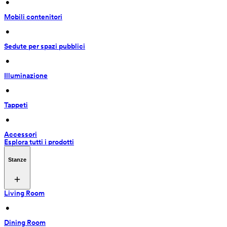
 • 
Mobili contenitori
 • 
Sedute per spazi pubblici
 • 
Illuminazione
 • 
Tappeti
 • 
Accessori
Esplora tutti i prodotti
Stanze
Living Room
 • 
Dining Room