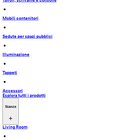
Tavoli, scrivanie e consolle
 • 
Mobili contenitori
 • 
Sedute per spazi pubblici
 • 
Illuminazione
 • 
Tappeti
 • 
Accessori
Esplora tutti i prodotti
Stanze
Living Room
 • 