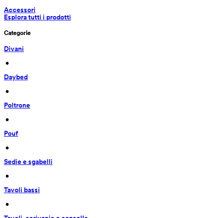
Accessori
Esplora tutti i prodotti
Categorie
Divani
 • 
Daybed
 • 
Poltrone
 • 
Pouf
 • 
Sedie e sgabelli
 • 
Tavoli bassi
 • 