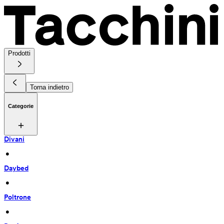
Prodotti
Torna indietro
Categorie
Divani
 • 
Daybed
 • 
Poltrone
 • 