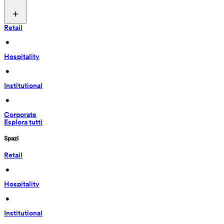
Retail
 • 
Hospitality
 • 
Institutional
 • 
Corporate
Esplora tutti
Spazi
Retail
 • 
Hospitality
 • 
Institutional