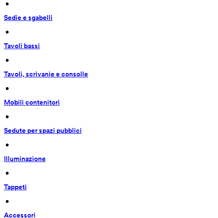
 • 
Sedie e sgabelli
 • 
Tavoli bassi
 • 
Tavoli, scrivanie e consolle
 • 
Mobili contenitori
 • 
Sedute per spazi pubblici
 • 
Illuminazione
 • 
Tappeti
 • 
Accessori