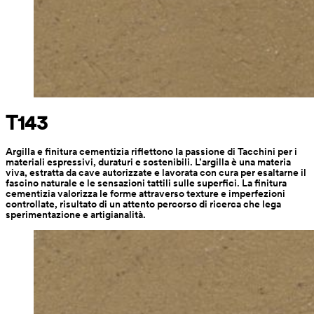
T143
Argilla e finitura cementizia riflettono la passione di Tacchini per i 
materiali espressivi, duraturi e sostenibili. L’argilla è una materia 
viva, estratta da cave autorizzate e lavorata con cura per esaltarne il 
fascino naturale e le sensazioni tattili sulle superfici. La finitura 
cementizia valorizza le forme attraverso texture e imperfezioni 
controllate, risultato di un attento percorso di ricerca che lega 
sperimentazione e artigianalità.