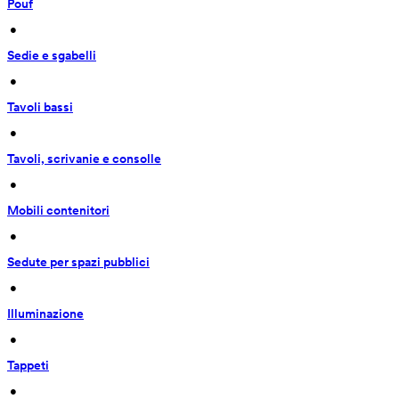
Pouf
 • 
Sedie e sgabelli
 • 
Tavoli bassi
 • 
Tavoli, scrivanie e consolle
 • 
Mobili contenitori
 • 
Sedute per spazi pubblici
 • 
Illuminazione
 • 
Tappeti
 • 