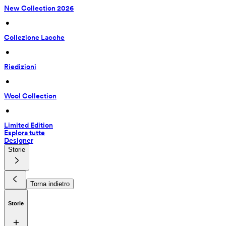
New Collection 2026
 • 
Collezione Lacche
 • 
Riedizioni
 • 
Wool Collection
 • 
Limited Edition
Esplora tutte
Designer
Storie
Torna indietro
Storie