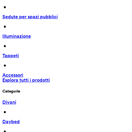
 • 
Sedute per spazi pubblici
 • 
Illuminazione
 • 
Tappeti
 • 
Accessori
Esplora tutti i prodotti
Categorie
Divani
 • 
Daybed
 • 