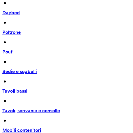
 • 
Daybed
 • 
Poltrone
 • 
Pouf
 • 
Sedie e sgabelli
 • 
Tavoli bassi
 • 
Tavoli, scrivanie e consolle
 • 
Mobili contenitori