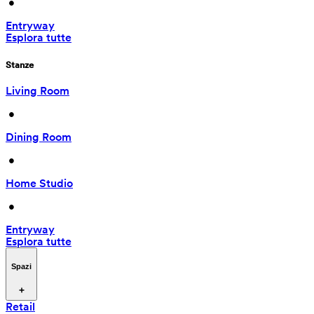
 • 
Entryway
Esplora tutte
Stanze
Living Room
 • 
Dining Room
 • 
Home Studio
 • 
Entryway
Esplora tutte
Spazi
Retail