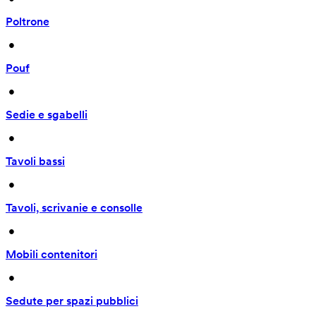
Poltrone
 • 
Pouf
 • 
Sedie e sgabelli
 • 
Tavoli bassi
 • 
Tavoli, scrivanie e consolle
 • 
Mobili contenitori
 • 
Sedute per spazi pubblici