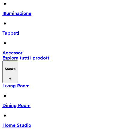
 • 
Illuminazione
 • 
Tappeti
 • 
Accessori
Esplora tutti i prodotti
Stanze
Living Room
 • 
Dining Room
 • 
Home Studio