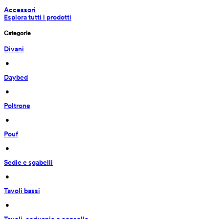
Accessori
Esplora tutti i prodotti
Categorie
Divani
 • 
Daybed
 • 
Poltrone
 • 
Pouf
 • 
Sedie e sgabelli
 • 
Tavoli bassi
 • 