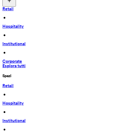
Retail
 • 
Hospitality
 • 
Institutional
 • 
Corporate
Esplora tutti
Spazi
Retail
 • 
Hospitality
 • 
Institutional
 • 