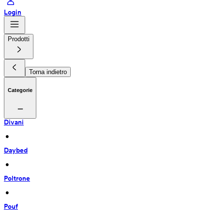
Login
Prodotti
Torna indietro
Categorie
Divani
 • 
Daybed
 • 
Poltrone
 • 
Pouf