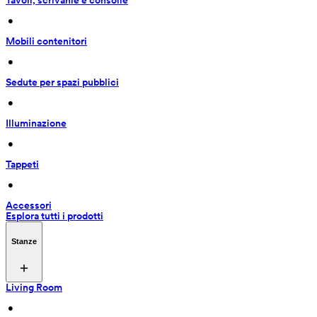
Tavoli, scrivanie e consolle
 • 
Mobili contenitori
 • 
Sedute per spazi pubblici
 • 
Illuminazione
 • 
Tappeti
 • 
Accessori
Esplora tutti i prodotti
Stanze
Living Room
 • 