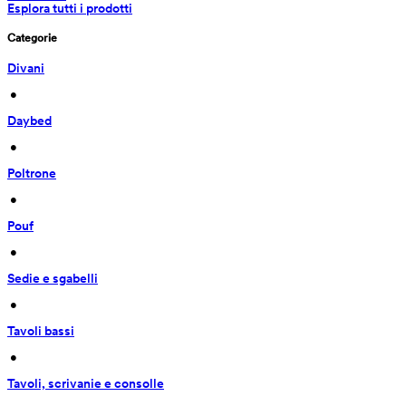
Esplora tutti i prodotti
Categorie
Divani
 • 
Daybed
 • 
Poltrone
 • 
Pouf
 • 
Sedie e sgabelli
 • 
Tavoli bassi
 • 
Tavoli, scrivanie e consolle