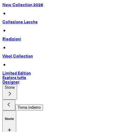
New Collection 2026
 • 
Collezione Lacche
 • 
Riedizioni
 • 
Wool Collection
 • 
Limited Edition
Esplora tutte
Designer
Storie
Torna indietro
Storie