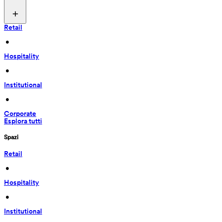
Retail
 • 
Hospitality
 • 
Institutional
 • 
Corporate
Esplora tutti
Spazi
Retail
 • 
Hospitality
 • 
Institutional