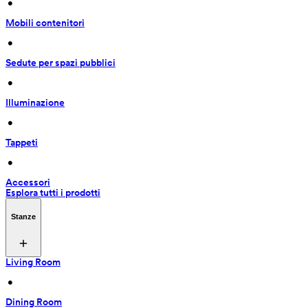
 • 
Mobili contenitori
 • 
Sedute per spazi pubblici
 • 
Illuminazione
 • 
Tappeti
 • 
Accessori
Esplora tutti i prodotti
Stanze
Living Room
 • 
Dining Room