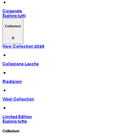
 • 
Corporate
Esplora tutti
Collezioni
New Collection 2026
 • 
Collezione Lacche
 • 
Riedizioni
 • 
Wool Collection
 • 
Limited Edition
Esplora tutte
Collezioni