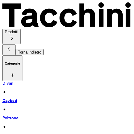
Prodotti
Torna indietro
Categorie
Divani
 • 
Daybed
 • 
Poltrone
 • 