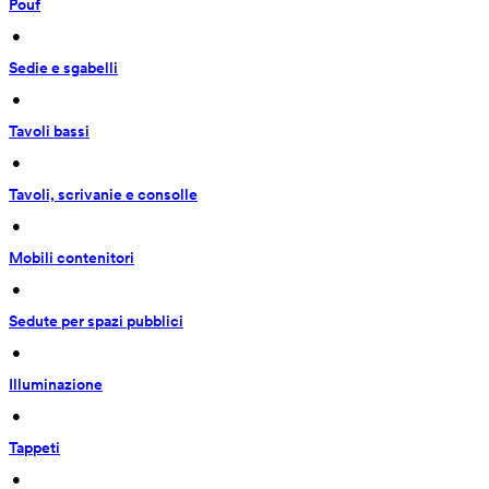
Pouf
 • 
Sedie e sgabelli
 • 
Tavoli bassi
 • 
Tavoli, scrivanie e consolle
 • 
Mobili contenitori
 • 
Sedute per spazi pubblici
 • 
Illuminazione
 • 
Tappeti
 • 