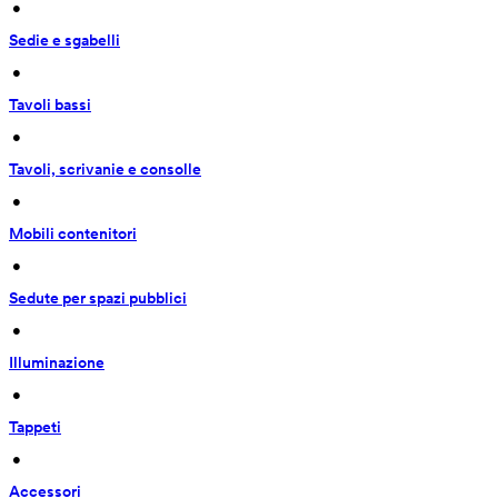
 • 
Sedie e sgabelli
 • 
Tavoli bassi
 • 
Tavoli, scrivanie e consolle
 • 
Mobili contenitori
 • 
Sedute per spazi pubblici
 • 
Illuminazione
 • 
Tappeti
 • 
Accessori