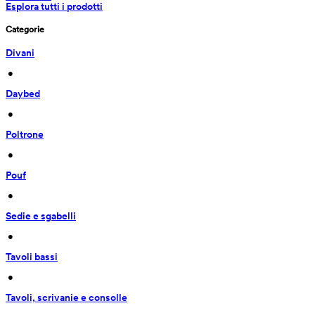
Esplora tutti i prodotti
Categorie
Divani
 • 
Daybed
 • 
Poltrone
 • 
Pouf
 • 
Sedie e sgabelli
 • 
Tavoli bassi
 • 
Tavoli, scrivanie e consolle