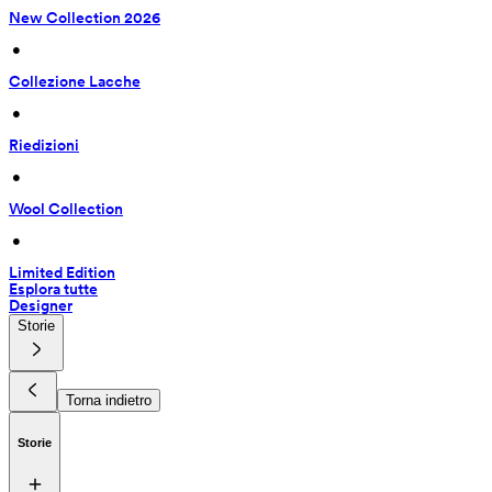
New Collection 2026
 • 
Collezione Lacche
 • 
Riedizioni
 • 
Wool Collection
 • 
Limited Edition
Esplora tutte
Designer
Storie
Torna indietro
Storie