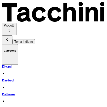
Prodotti
Torna indietro
Categorie
Divani
 • 
Daybed
 • 
Poltrone
 • 