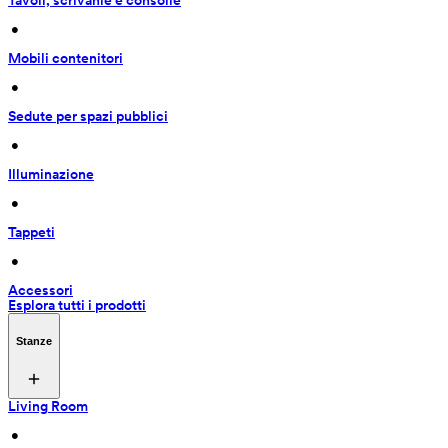
Tavoli, scrivanie e consolle
 • 
Mobili contenitori
 • 
Sedute per spazi pubblici
 • 
Illuminazione
 • 
Tappeti
 • 
Accessori
Esplora tutti i prodotti
Stanze
Living Room
 • 