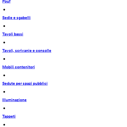
Pouf
 • 
Sedie e sgabelli
 • 
Tavoli bassi
 • 
Tavoli, scrivanie e consolle
 • 
Mobili contenitori
 • 
Sedute per spazi pubblici
 • 
Illuminazione
 • 
Tappeti
 • 