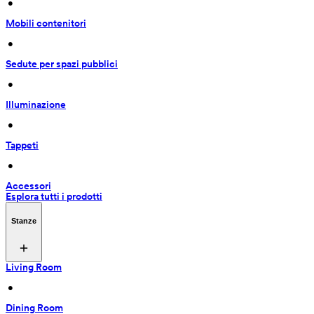
 • 
Mobili contenitori
 • 
Sedute per spazi pubblici
 • 
Illuminazione
 • 
Tappeti
 • 
Accessori
Esplora tutti i prodotti
Stanze
Living Room
 • 
Dining Room