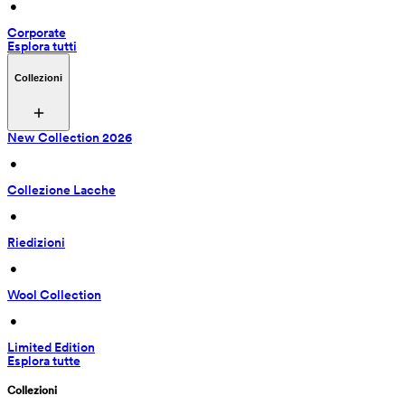
 • 
Corporate
Esplora tutti
Collezioni
New Collection 2026
 • 
Collezione Lacche
 • 
Riedizioni
 • 
Wool Collection
 • 
Limited Edition
Esplora tutte
Collezioni