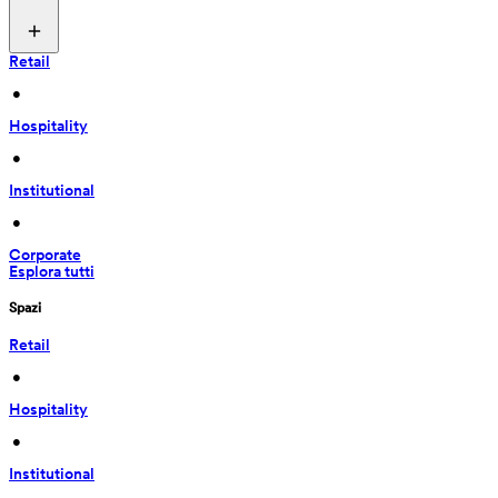
Retail
 • 
Hospitality
 • 
Institutional
 • 
Corporate
Esplora tutti
Spazi
Retail
 • 
Hospitality
 • 
Institutional