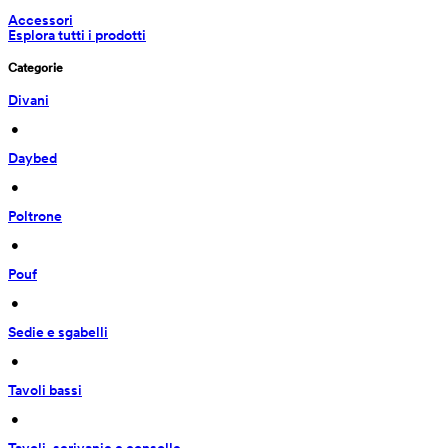
Accessori
Esplora tutti i prodotti
Categorie
Divani
 • 
Daybed
 • 
Poltrone
 • 
Pouf
 • 
Sedie e sgabelli
 • 
Tavoli bassi
 • 