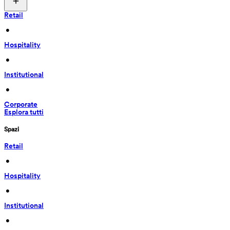
Retail
 • 
Hospitality
 • 
Institutional
 • 
Corporate
Esplora tutti
Spazi
Retail
 • 
Hospitality
 • 
Institutional
 • 