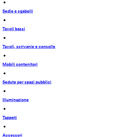
 • 
Sedie e sgabelli
 • 
Tavoli bassi
 • 
Tavoli, scrivanie e consolle
 • 
Mobili contenitori
 • 
Sedute per spazi pubblici
 • 
Illuminazione
 • 
Tappeti
 • 
Accessori