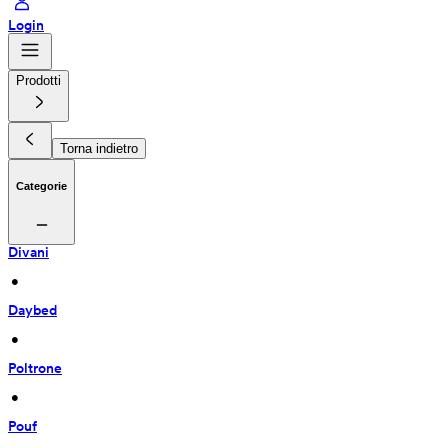
Login
Prodotti
Torna indietro
Categorie
Divani
 • 
Daybed
 • 
Poltrone
 • 
Pouf