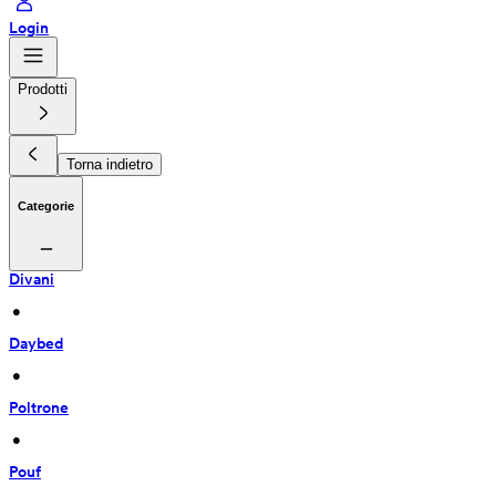
Login
Prodotti
Torna indietro
Categorie
Divani
 • 
Daybed
 • 
Poltrone
 • 
Pouf