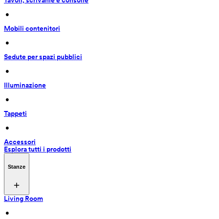
Tavoli, scrivanie e consolle
 • 
Mobili contenitori
 • 
Sedute per spazi pubblici
 • 
Illuminazione
 • 
Tappeti
 • 
Accessori
Esplora tutti i prodotti
Stanze
Living Room
 • 