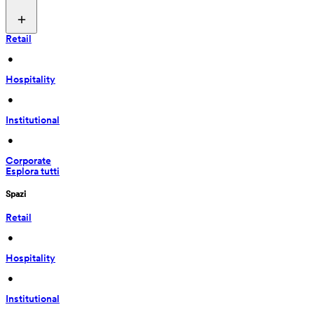
Retail
 • 
Hospitality
 • 
Institutional
 • 
Corporate
Esplora tutti
Spazi
Retail
 • 
Hospitality
 • 
Institutional