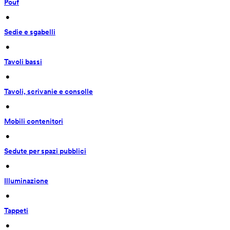
Pouf
 • 
Sedie e sgabelli
 • 
Tavoli bassi
 • 
Tavoli, scrivanie e consolle
 • 
Mobili contenitori
 • 
Sedute per spazi pubblici
 • 
Illuminazione
 • 
Tappeti
 • 