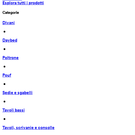
Esplora tutti i prodotti
Categorie
Divani
 • 
Daybed
 • 
Poltrone
 • 
Pouf
 • 
Sedie e sgabelli
 • 
Tavoli bassi
 • 
Tavoli, scrivanie e consolle