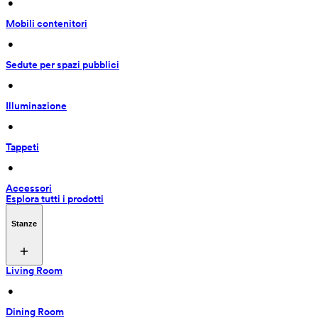
 • 
Mobili contenitori
 • 
Sedute per spazi pubblici
 • 
Illuminazione
 • 
Tappeti
 • 
Accessori
Esplora tutti i prodotti
Stanze
Living Room
 • 
Dining Room