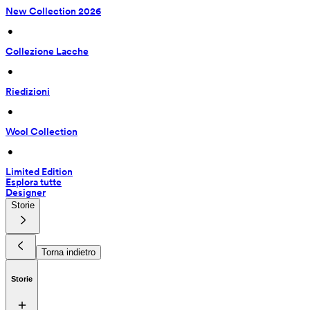
New Collection 2026
 • 
Collezione Lacche
 • 
Riedizioni
 • 
Wool Collection
 • 
Limited Edition
Esplora tutte
Designer
Storie
Torna indietro
Storie