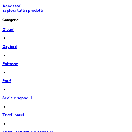
Accessori
Esplora tutti i prodotti
Categorie
Divani
 • 
Daybed
 • 
Poltrone
 • 
Pouf
 • 
Sedie e sgabelli
 • 
Tavoli bassi
 • 