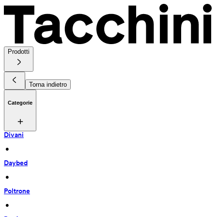
Prodotti
Torna indietro
Categorie
Divani
 • 
Daybed
 • 
Poltrone
 • 