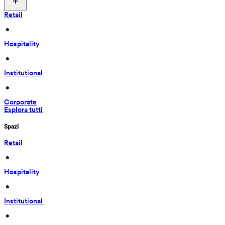
Retail
 • 
Hospitality
 • 
Institutional
 • 
Corporate
Esplora tutti
Spazi
Retail
 • 
Hospitality
 • 
Institutional
 • 