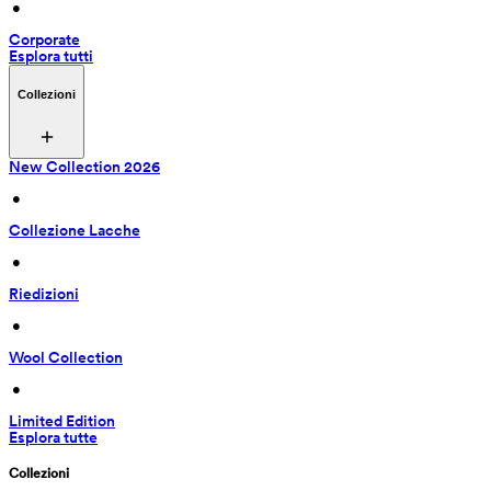
 • 
Corporate
Esplora tutti
Collezioni
New Collection 2026
 • 
Collezione Lacche
 • 
Riedizioni
 • 
Wool Collection
 • 
Limited Edition
Esplora tutte
Collezioni