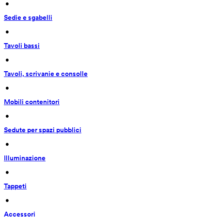
 • 
Sedie e sgabelli
 • 
Tavoli bassi
 • 
Tavoli, scrivanie e consolle
 • 
Mobili contenitori
 • 
Sedute per spazi pubblici
 • 
Illuminazione
 • 
Tappeti
 • 
Accessori