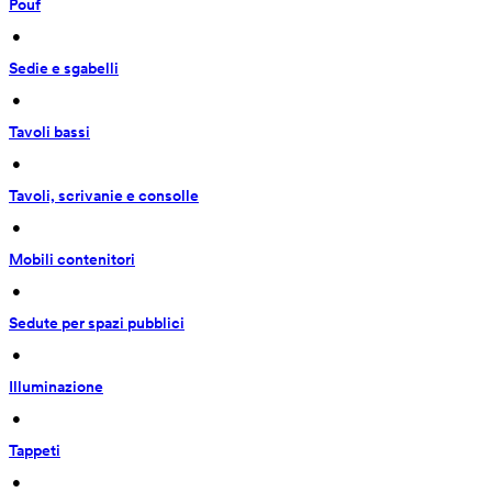
Pouf
 • 
Sedie e sgabelli
 • 
Tavoli bassi
 • 
Tavoli, scrivanie e consolle
 • 
Mobili contenitori
 • 
Sedute per spazi pubblici
 • 
Illuminazione
 • 
Tappeti
 • 