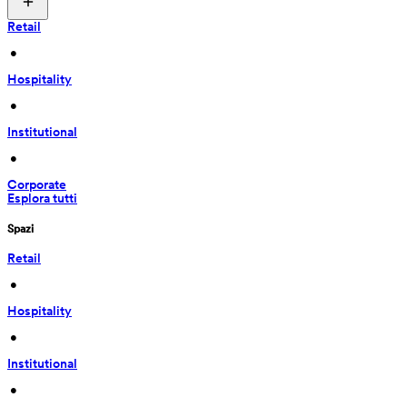
Retail
 • 
Hospitality
 • 
Institutional
 • 
Corporate
Esplora tutti
Spazi
Retail
 • 
Hospitality
 • 
Institutional
 • 