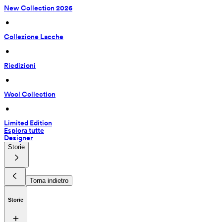
New Collection 2026
 • 
Collezione Lacche
 • 
Riedizioni
 • 
Wool Collection
 • 
Limited Edition
Esplora tutte
Designer
Storie
Torna indietro
Storie