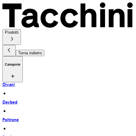
Prodotti
Torna indietro
Categorie
Divani
 • 
Daybed
 • 
Poltrone
 • 