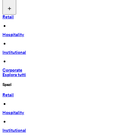
Retail
 • 
Hospitality
 • 
Institutional
 • 
Corporate
Esplora tutti
Spazi
Retail
 • 
Hospitality
 • 
Institutional