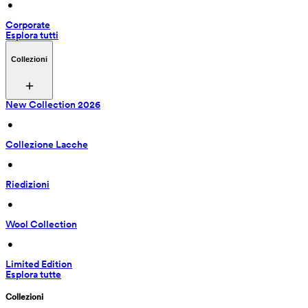
 • 
Corporate
Esplora tutti
Collezioni
New Collection 2026
 • 
Collezione Lacche
 • 
Riedizioni
 • 
Wool Collection
 • 
Limited Edition
Esplora tutte
Collezioni