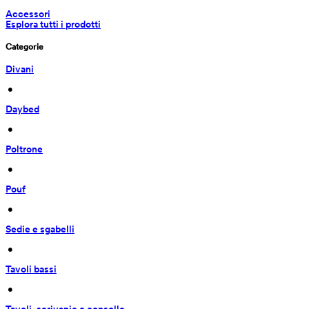
Accessori
Esplora tutti i prodotti
Categorie
Divani
 • 
Daybed
 • 
Poltrone
 • 
Pouf
 • 
Sedie e sgabelli
 • 
Tavoli bassi
 • 