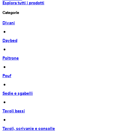
Esplora tutti i prodotti
Categorie
Divani
 • 
Daybed
 • 
Poltrone
 • 
Pouf
 • 
Sedie e sgabelli
 • 
Tavoli bassi
 • 
Tavoli, scrivanie e consolle