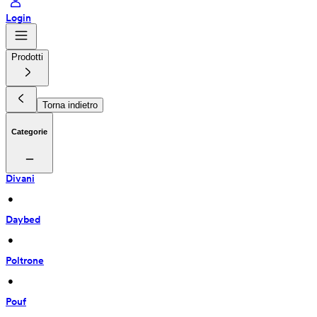
Login
Prodotti
Torna indietro
Categorie
Divani
 • 
Daybed
 • 
Poltrone
 • 
Pouf