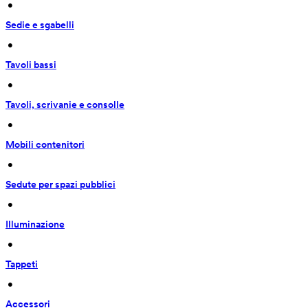
 • 
Sedie e sgabelli
 • 
Tavoli bassi
 • 
Tavoli, scrivanie e consolle
 • 
Mobili contenitori
 • 
Sedute per spazi pubblici
 • 
Illuminazione
 • 
Tappeti
 • 
Accessori