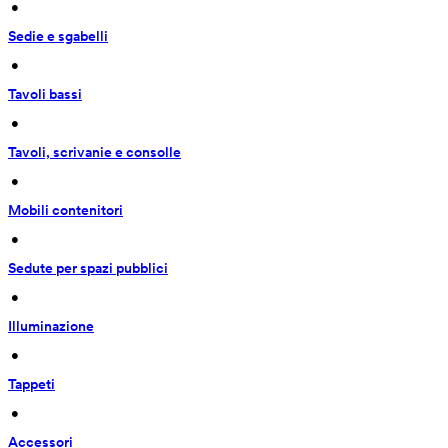
 • 
Sedie e sgabelli
 • 
Tavoli bassi
 • 
Tavoli, scrivanie e consolle
 • 
Mobili contenitori
 • 
Sedute per spazi pubblici
 • 
Illuminazione
 • 
Tappeti
 • 
Accessori