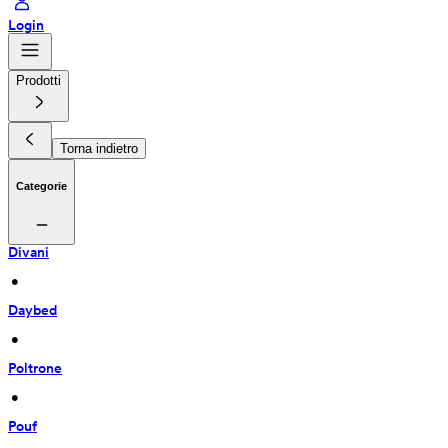
Login
Prodotti
Torna indietro
Categorie
Divani
 • 
Daybed
 • 
Poltrone
 • 
Pouf