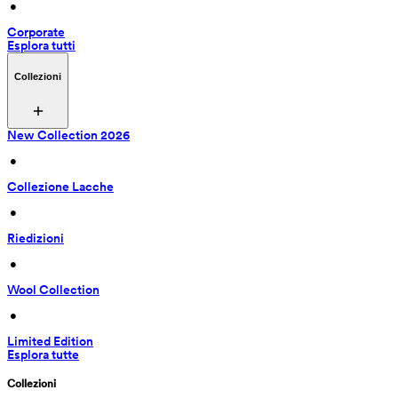
 • 
Corporate
Esplora tutti
Collezioni
New Collection 2026
 • 
Collezione Lacche
 • 
Riedizioni
 • 
Wool Collection
 • 
Limited Edition
Esplora tutte
Collezioni