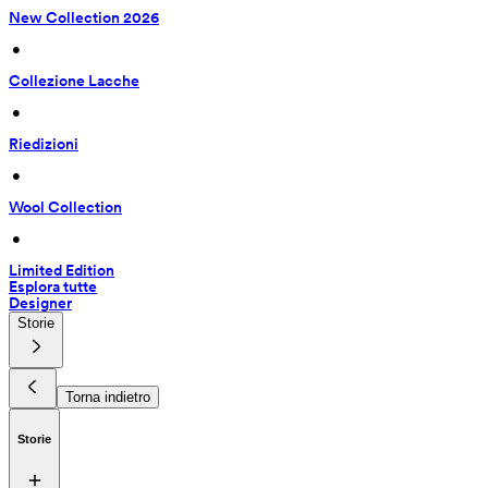
New Collection 2026
 • 
Collezione Lacche
 • 
Riedizioni
 • 
Wool Collection
 • 
Limited Edition
Esplora tutte
Designer
Storie
Torna indietro
Storie