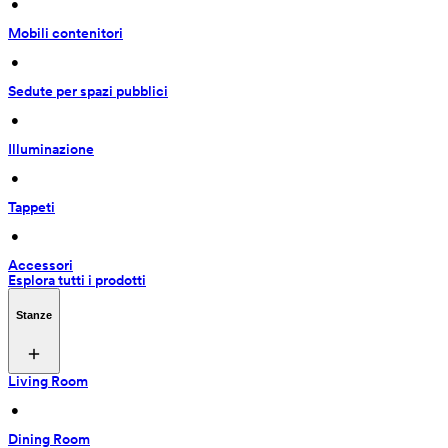
 • 
Mobili contenitori
 • 
Sedute per spazi pubblici
 • 
Illuminazione
 • 
Tappeti
 • 
Accessori
Esplora tutti i prodotti
Stanze
Living Room
 • 
Dining Room