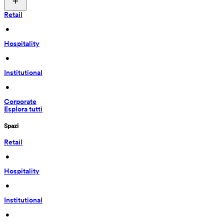
Retail
 • 
Hospitality
 • 
Institutional
 • 
Corporate
Esplora tutti
Spazi
Retail
 • 
Hospitality
 • 
Institutional
 • 