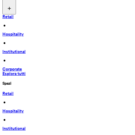
Retail
 • 
Hospitality
 • 
Institutional
 • 
Corporate
Esplora tutti
Spazi
Retail
 • 
Hospitality
 • 
Institutional