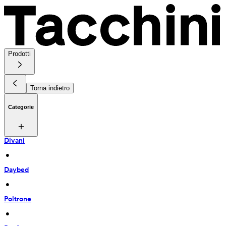
Prodotti
Torna indietro
Categorie
Divani
 • 
Daybed
 • 
Poltrone
 • 