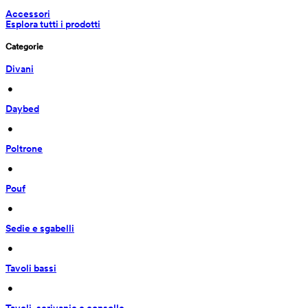
Accessori
Esplora tutti i prodotti
Categorie
Divani
 • 
Daybed
 • 
Poltrone
 • 
Pouf
 • 
Sedie e sgabelli
 • 
Tavoli bassi
 • 