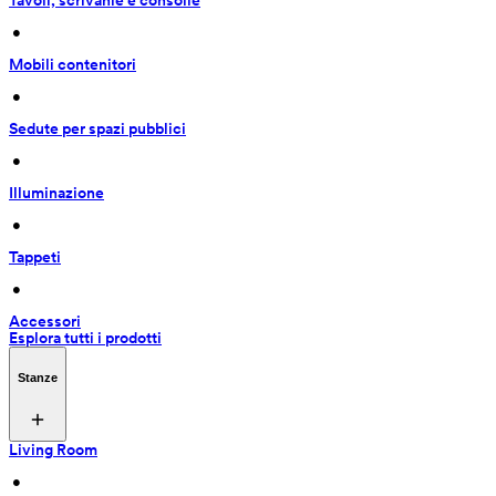
Tavoli, scrivanie e consolle
 • 
Mobili contenitori
 • 
Sedute per spazi pubblici
 • 
Illuminazione
 • 
Tappeti
 • 
Accessori
Esplora tutti i prodotti
Stanze
Living Room
 • 