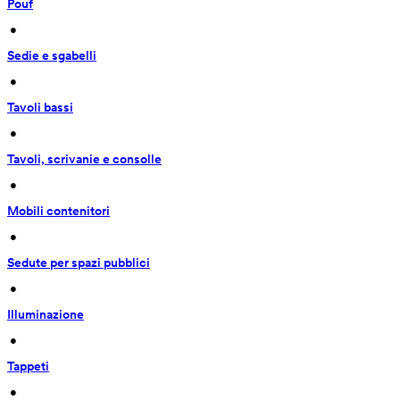
Pouf
 • 
Sedie e sgabelli
 • 
Tavoli bassi
 • 
Tavoli, scrivanie e consolle
 • 
Mobili contenitori
 • 
Sedute per spazi pubblici
 • 
Illuminazione
 • 
Tappeti
 • 