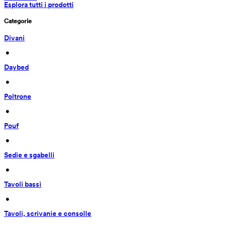
Esplora tutti i prodotti
Categorie
Divani
 • 
Daybed
 • 
Poltrone
 • 
Pouf
 • 
Sedie e sgabelli
 • 
Tavoli bassi
 • 
Tavoli, scrivanie e consolle