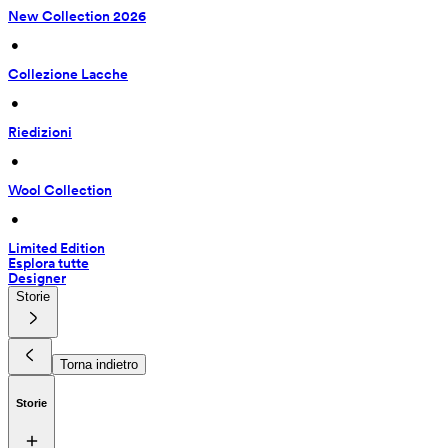
New Collection 2026
 • 
Collezione Lacche
 • 
Riedizioni
 • 
Wool Collection
 • 
Limited Edition
Esplora tutte
Designer
Storie
Torna indietro
Storie