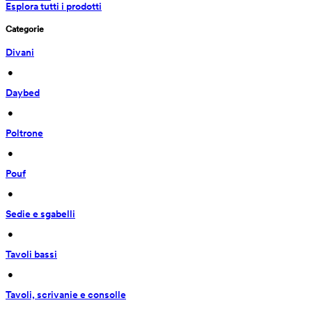
Esplora tutti i prodotti
Categorie
Divani
 • 
Daybed
 • 
Poltrone
 • 
Pouf
 • 
Sedie e sgabelli
 • 
Tavoli bassi
 • 
Tavoli, scrivanie e consolle