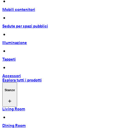
 • 
Mobili contenitori
 • 
Sedute per spazi pubblici
 • 
Illuminazione
 • 
Tappeti
 • 
Accessori
Esplora tutti i prodotti
Stanze
Living Room
 • 
Dining Room