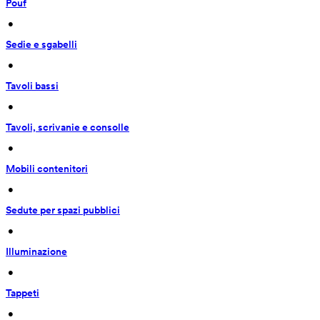
Pouf
 • 
Sedie e sgabelli
 • 
Tavoli bassi
 • 
Tavoli, scrivanie e consolle
 • 
Mobili contenitori
 • 
Sedute per spazi pubblici
 • 
Illuminazione
 • 
Tappeti
 • 