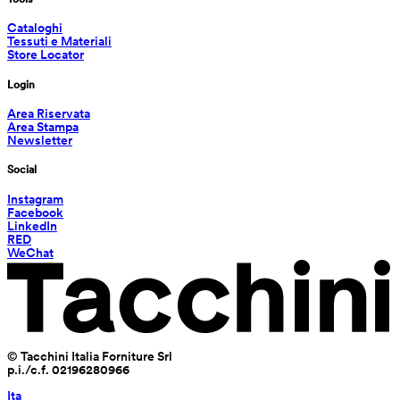
Cataloghi
Tessuti e Materiali
Store Locator
Login
Area Riservata
Area Stampa
Newsletter
Social
Instagram
Facebook
LinkedIn
RED
WeChat
© Tacchini Italia Forniture Srl
p.i./c.f. 02196280966
Ita