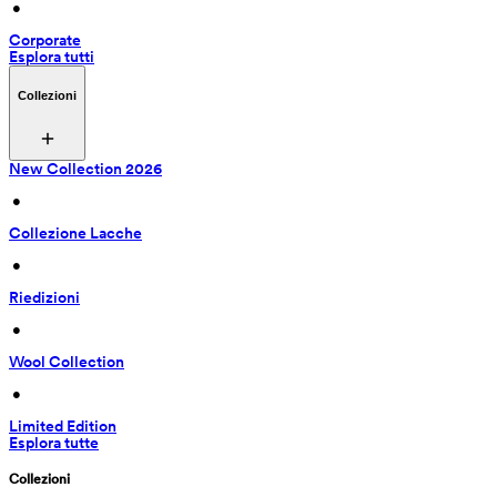
 • 
Corporate
Esplora tutti
Collezioni
New Collection 2026
 • 
Collezione Lacche
 • 
Riedizioni
 • 
Wool Collection
 • 
Limited Edition
Esplora tutte
Collezioni