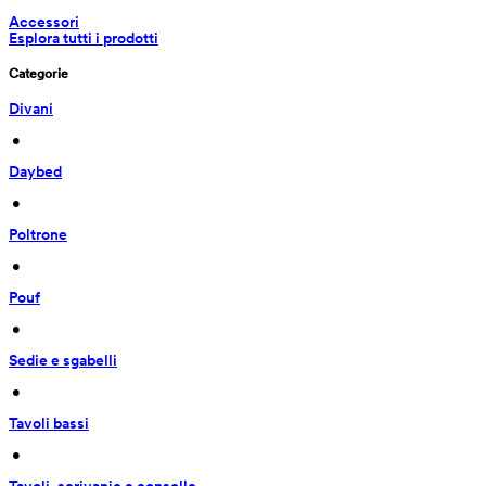
Accessori
Esplora tutti i prodotti
Categorie
Divani
 • 
Daybed
 • 
Poltrone
 • 
Pouf
 • 
Sedie e sgabelli
 • 
Tavoli bassi
 • 