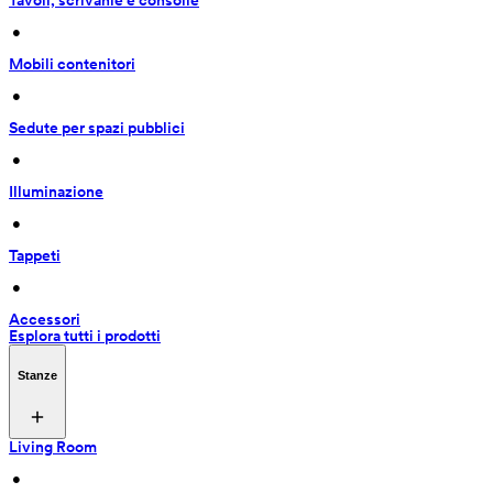
Tavoli, scrivanie e consolle
 • 
Mobili contenitori
 • 
Sedute per spazi pubblici
 • 
Illuminazione
 • 
Tappeti
 • 
Accessori
Esplora tutti i prodotti
Stanze
Living Room
 • 