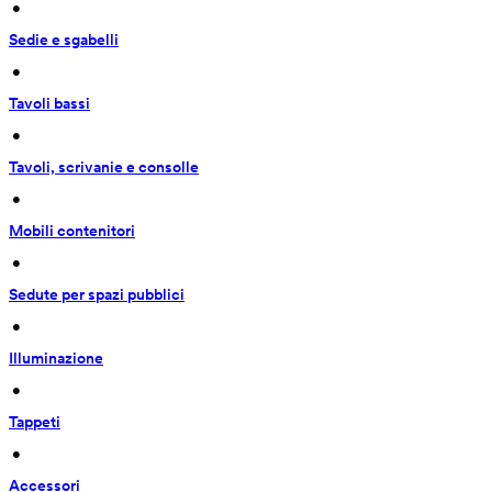
 • 
Sedie e sgabelli
 • 
Tavoli bassi
 • 
Tavoli, scrivanie e consolle
 • 
Mobili contenitori
 • 
Sedute per spazi pubblici
 • 
Illuminazione
 • 
Tappeti
 • 
Accessori