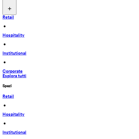
Retail
 • 
Hospitality
 • 
Institutional
 • 
Corporate
Esplora tutti
Spazi
Retail
 • 
Hospitality
 • 
Institutional