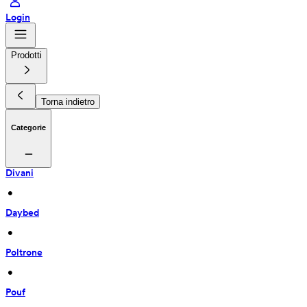
Login
Prodotti
Torna indietro
Categorie
Divani
 • 
Daybed
 • 
Poltrone
 • 
Pouf