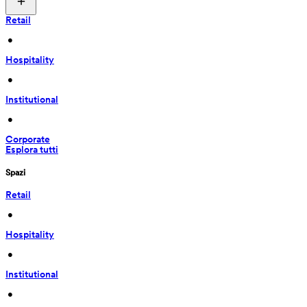
Retail
 • 
Hospitality
 • 
Institutional
 • 
Corporate
Esplora tutti
Spazi
Retail
 • 
Hospitality
 • 
Institutional
 • 