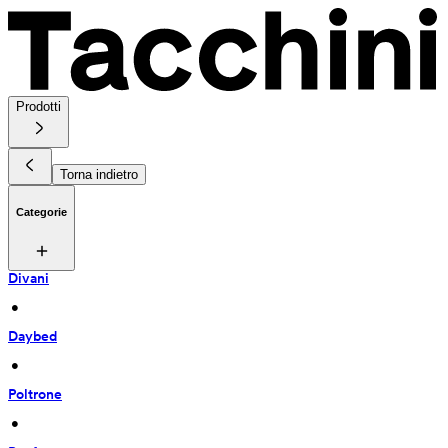
Prodotti
Torna indietro
Categorie
Divani
 • 
Daybed
 • 
Poltrone
 • 