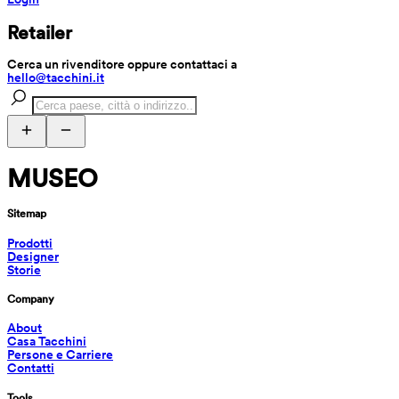
Retailer
Cerca un rivenditore oppure contattaci a 
hello@tacchini.it
MUSEO
Sitemap
Prodotti
Designer
Storie
Company
About
Casa Tacchini
Persone e Carriere
Contatti
Tools