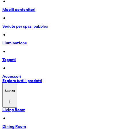
 • 
Mobili contenitori
 • 
Sedute per spazi pubblici
 • 
Illuminazione
 • 
Tappeti
 • 
Accessori
Esplora tutti i prodotti
Stanze
Living Room
 • 
Dining Room