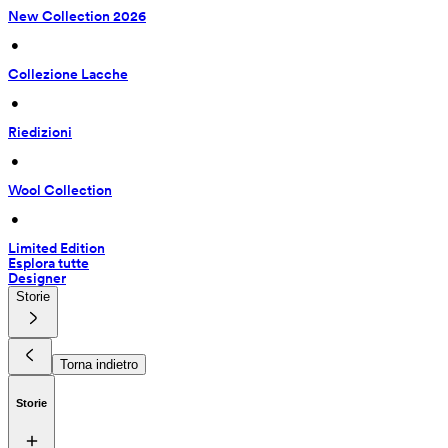
New Collection 2026
 • 
Collezione Lacche
 • 
Riedizioni
 • 
Wool Collection
 • 
Limited Edition
Esplora tutte
Designer
Storie
Torna indietro
Storie