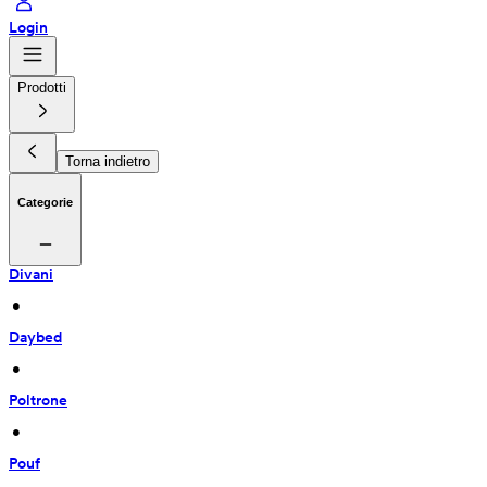
Login
Prodotti
Torna indietro
Categorie
Divani
 • 
Daybed
 • 
Poltrone
 • 
Pouf