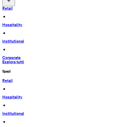
Retail
 • 
Hospitality
 • 
Institutional
 • 
Corporate
Esplora tutti
Spazi
Retail
 • 
Hospitality
 • 
Institutional
 • 