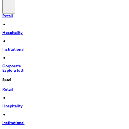
Retail
 • 
Hospitality
 • 
Institutional
 • 
Corporate
Esplora tutti
Spazi
Retail
 • 
Hospitality
 • 
Institutional