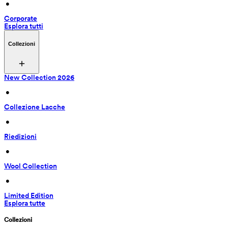
 • 
Corporate
Esplora tutti
Collezioni
New Collection 2026
 • 
Collezione Lacche
 • 
Riedizioni
 • 
Wool Collection
 • 
Limited Edition
Esplora tutte
Collezioni