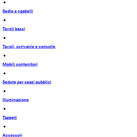
 • 
Sedie e sgabelli
 • 
Tavoli bassi
 • 
Tavoli, scrivanie e consolle
 • 
Mobili contenitori
 • 
Sedute per spazi pubblici
 • 
Illuminazione
 • 
Tappeti
 • 
Accessori