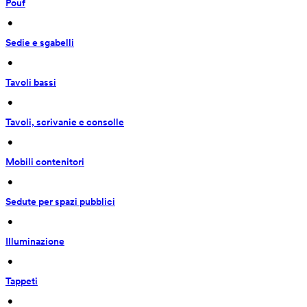
Pouf
 • 
Sedie e sgabelli
 • 
Tavoli bassi
 • 
Tavoli, scrivanie e consolle
 • 
Mobili contenitori
 • 
Sedute per spazi pubblici
 • 
Illuminazione
 • 
Tappeti
 • 