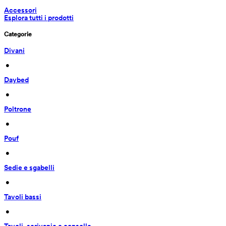
Accessori
Esplora tutti i prodotti
Categorie
Divani
 • 
Daybed
 • 
Poltrone
 • 
Pouf
 • 
Sedie e sgabelli
 • 
Tavoli bassi
 • 