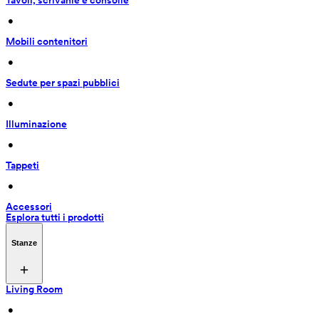
Tavoli, scrivanie e consolle
 • 
Mobili contenitori
 • 
Sedute per spazi pubblici
 • 
Illuminazione
 • 
Tappeti
 • 
Accessori
Esplora tutti i prodotti
Stanze
Living Room
 • 