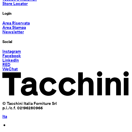
Store Locator
Login
Area Riservata
Area Stampa
Newsletter
Social
Instagram
Facebook
LinkedIn
RED
WeChat
© Tacchini Italia Forniture Srl
p.i./c.f. 02196280966
Ita
 • 