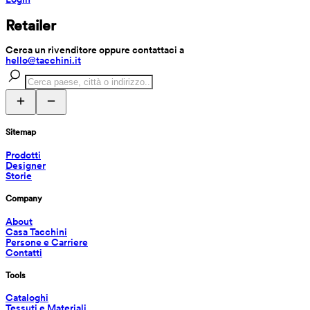
Retailer
Cerca un rivenditore oppure contattaci a 
hello@tacchini.it
Sitemap
Prodotti
Designer
Storie
Company
About
Casa Tacchini
Persone e Carriere
Contatti
Tools
Cataloghi
Tessuti e Materiali