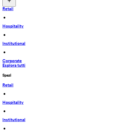
Retail
 • 
Hospitality
 • 
Institutional
 • 
Corporate
Esplora tutti
Spazi
Retail
 • 
Hospitality
 • 
Institutional
 • 