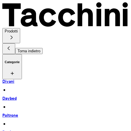
Prodotti
Torna indietro
Categorie
Divani
 • 
Daybed
 • 
Poltrone
 • 