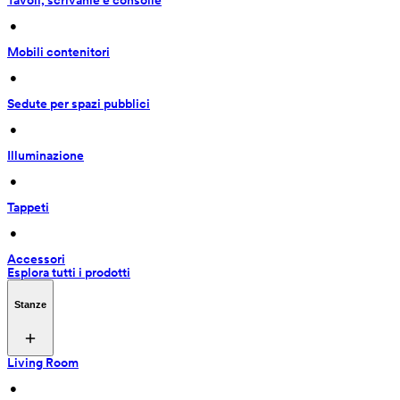
Tavoli, scrivanie e consolle
 • 
Mobili contenitori
 • 
Sedute per spazi pubblici
 • 
Illuminazione
 • 
Tappeti
 • 
Accessori
Esplora tutti i prodotti
Stanze
Living Room
 • 