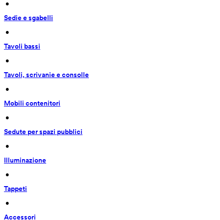
 • 
Sedie e sgabelli
 • 
Tavoli bassi
 • 
Tavoli, scrivanie e consolle
 • 
Mobili contenitori
 • 
Sedute per spazi pubblici
 • 
Illuminazione
 • 
Tappeti
 • 
Accessori