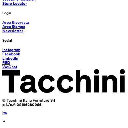
Store Locator
Login
Area Riservata
Area Stampa
Newsletter
Social
Instagram
Facebook
LinkedIn
RED
WeChat
© Tacchini Italia Forniture Srl
p.i./c.f. 02196280966
Ita
 • 