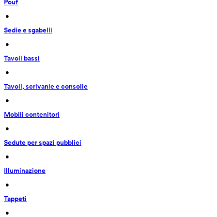
Pouf
 • 
Sedie e sgabelli
 • 
Tavoli bassi
 • 
Tavoli, scrivanie e consolle
 • 
Mobili contenitori
 • 
Sedute per spazi pubblici
 • 
Illuminazione
 • 
Tappeti
 • 