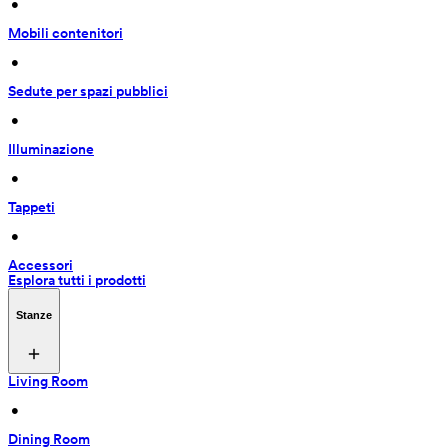
 • 
Mobili contenitori
 • 
Sedute per spazi pubblici
 • 
Illuminazione
 • 
Tappeti
 • 
Accessori
Esplora tutti i prodotti
Stanze
Living Room
 • 
Dining Room