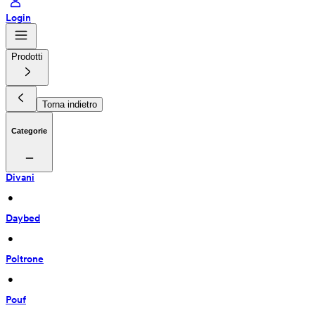
Login
Prodotti
Torna indietro
Categorie
Divani
 • 
Daybed
 • 
Poltrone
 • 
Pouf