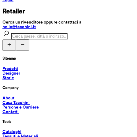
Retailer
Cerca un rivenditore oppure contattaci a 
hello@tacchini.it
Sitemap
Prodotti
Designer
Storie
Company
About
Casa Tacchini
Persone e Carriere
Contatti
Tools
Cataloghi
Tessuti e Materiali