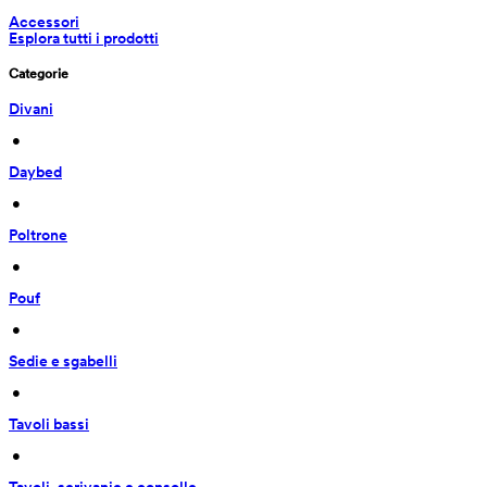
Accessori
Esplora tutti i prodotti
Categorie
Divani
 • 
Daybed
 • 
Poltrone
 • 
Pouf
 • 
Sedie e sgabelli
 • 
Tavoli bassi
 • 