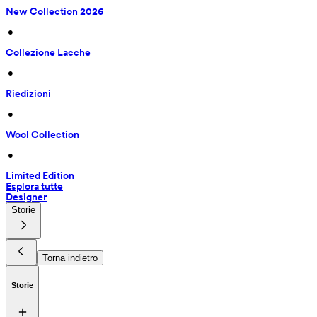
New Collection 2026
 • 
Collezione Lacche
 • 
Riedizioni
 • 
Wool Collection
 • 
Limited Edition
Esplora tutte
Designer
Storie
Torna indietro
Storie