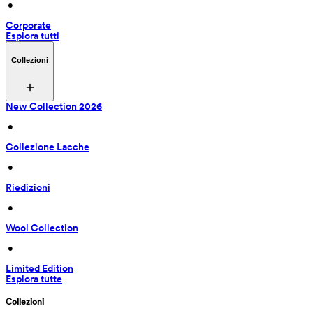
 • 
Corporate
Esplora tutti
Collezioni
New Collection 2026
 • 
Collezione Lacche
 • 
Riedizioni
 • 
Wool Collection
 • 
Limited Edition
Esplora tutte
Collezioni