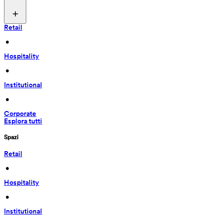
Retail
 • 
Hospitality
 • 
Institutional
 • 
Corporate
Esplora tutti
Spazi
Retail
 • 
Hospitality
 • 
Institutional