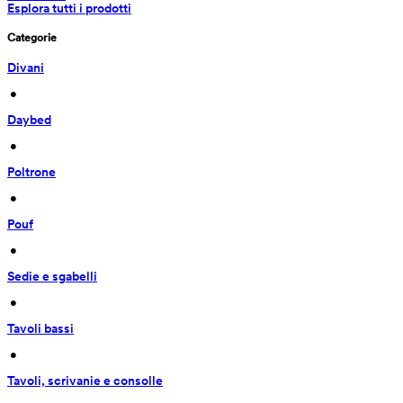
Esplora tutti i prodotti
Categorie
Divani
 • 
Daybed
 • 
Poltrone
 • 
Pouf
 • 
Sedie e sgabelli
 • 
Tavoli bassi
 • 
Tavoli, scrivanie e consolle