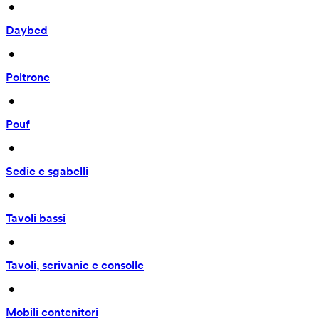
 • 
Daybed
 • 
Poltrone
 • 
Pouf
 • 
Sedie e sgabelli
 • 
Tavoli bassi
 • 
Tavoli, scrivanie e consolle
 • 
Mobili contenitori