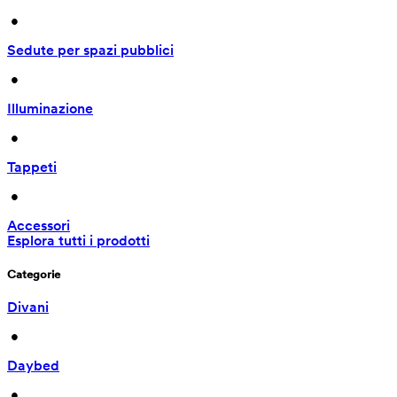
 • 
Sedute per spazi pubblici
 • 
Illuminazione
 • 
Tappeti
 • 
Accessori
Esplora tutti i prodotti
Categorie
Divani
 • 
Daybed
 • 