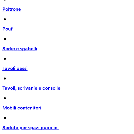
Poltrone
 • 
Pouf
 • 
Sedie e sgabelli
 • 
Tavoli bassi
 • 
Tavoli, scrivanie e consolle
 • 
Mobili contenitori
 • 
Sedute per spazi pubblici