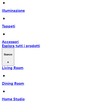
 • 
Illuminazione
 • 
Tappeti
 • 
Accessori
Esplora tutti i prodotti
Stanze
Living Room
 • 
Dining Room
 • 
Home Studio