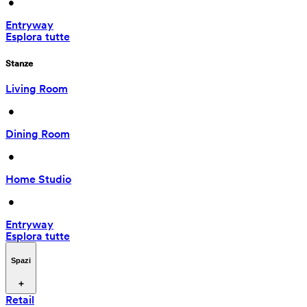
 • 
Entryway
Esplora tutte
Stanze
Living Room
 • 
Dining Room
 • 
Home Studio
 • 
Entryway
Esplora tutte
Spazi
Retail