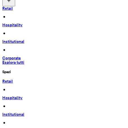
Retail
 • 
Hospitality
 • 
Institutional
 • 
Corporate
Esplora tutti
Spazi
Retail
 • 
Hospitality
 • 
Institutional
 • 