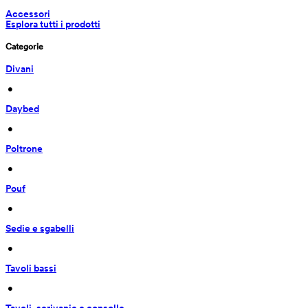
Accessori
Esplora tutti i prodotti
Categorie
Divani
 • 
Daybed
 • 
Poltrone
 • 
Pouf
 • 
Sedie e sgabelli
 • 
Tavoli bassi
 • 