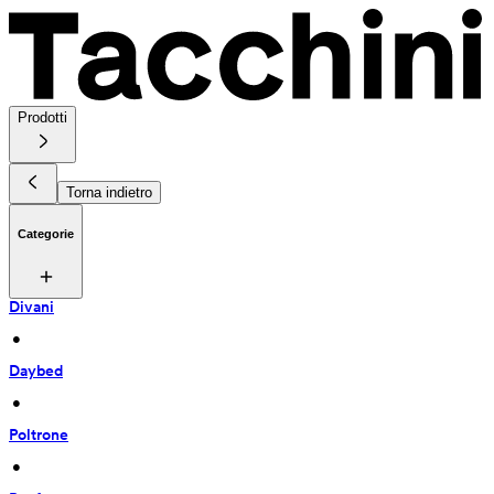
Prodotti
Torna indietro
Categorie
Divani
 • 
Daybed
 • 
Poltrone
 • 