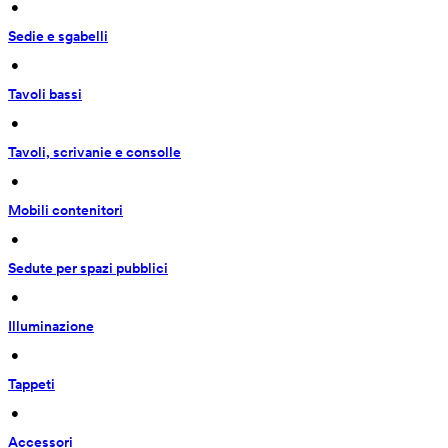
 • 
Sedie e sgabelli
 • 
Tavoli bassi
 • 
Tavoli, scrivanie e consolle
 • 
Mobili contenitori
 • 
Sedute per spazi pubblici
 • 
Illuminazione
 • 
Tappeti
 • 
Accessori