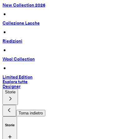
New Collection 2026
 • 
Collezione Lacche
 • 
Riedizioni
 • 
Wool Collection
 • 
Limited Edition
Esplora tutte
Designer
Storie
Torna indietro
Storie