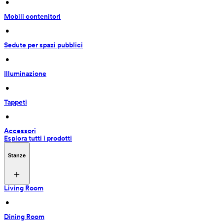
 • 
Mobili contenitori
 • 
Sedute per spazi pubblici
 • 
Illuminazione
 • 
Tappeti
 • 
Accessori
Esplora tutti i prodotti
Stanze
Living Room
 • 
Dining Room