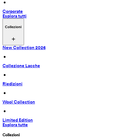
 • 
Corporate
Esplora tutti
Collezioni
New Collection 2026
 • 
Collezione Lacche
 • 
Riedizioni
 • 
Wool Collection
 • 
Limited Edition
Esplora tutte
Collezioni