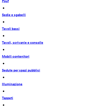
Pouf
 • 
Sedie e sgabelli
 • 
Tavoli bassi
 • 
Tavoli, scrivanie e consolle
 • 
Mobili contenitori
 • 
Sedute per spazi pubblici
 • 
Illuminazione
 • 
Tappeti
 • 