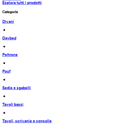
Esplora tutti i prodotti
Categorie
Divani
 • 
Daybed
 • 
Poltrone
 • 
Pouf
 • 
Sedie e sgabelli
 • 
Tavoli bassi
 • 
Tavoli, scrivanie e consolle