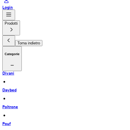
Login
Prodotti
Torna indietro
Categorie
Divani
 • 
Daybed
 • 
Poltrone
 • 
Pouf