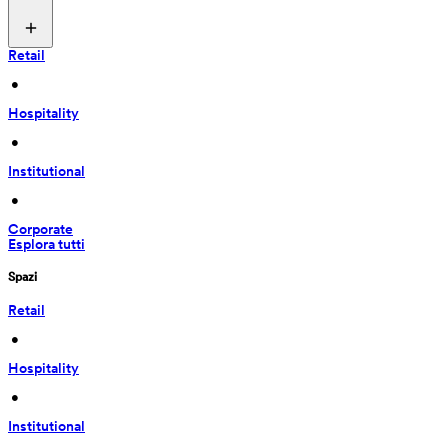
Retail
 • 
Hospitality
 • 
Institutional
 • 
Corporate
Esplora tutti
Spazi
Retail
 • 
Hospitality
 • 
Institutional