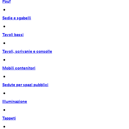
Pouf
 • 
Sedie e sgabelli
 • 
Tavoli bassi
 • 
Tavoli, scrivanie e consolle
 • 
Mobili contenitori
 • 
Sedute per spazi pubblici
 • 
Illuminazione
 • 
Tappeti
 • 