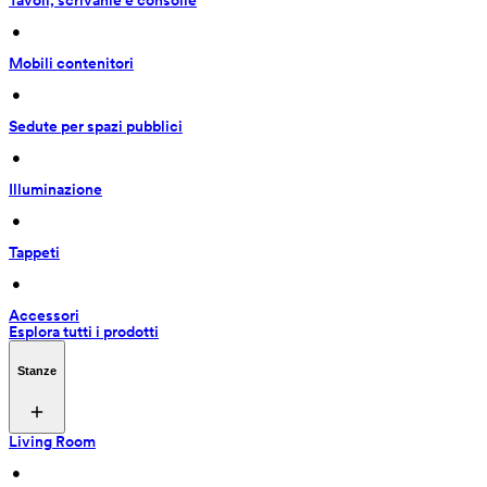
Tavoli, scrivanie e consolle
 • 
Mobili contenitori
 • 
Sedute per spazi pubblici
 • 
Illuminazione
 • 
Tappeti
 • 
Accessori
Esplora tutti i prodotti
Stanze
Living Room
 • 