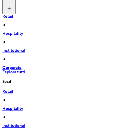
Retail
 • 
Hospitality
 • 
Institutional
 • 
Corporate
Esplora tutti
Spazi
Retail
 • 
Hospitality
 • 
Institutional