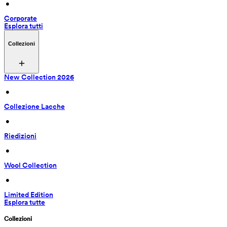
 • 
Corporate
Esplora tutti
Collezioni
New Collection 2026
 • 
Collezione Lacche
 • 
Riedizioni
 • 
Wool Collection
 • 
Limited Edition
Esplora tutte
Collezioni