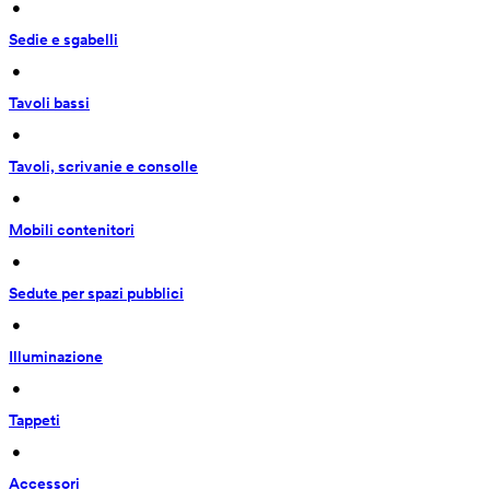
 • 
Sedie e sgabelli
 • 
Tavoli bassi
 • 
Tavoli, scrivanie e consolle
 • 
Mobili contenitori
 • 
Sedute per spazi pubblici
 • 
Illuminazione
 • 
Tappeti
 • 
Accessori