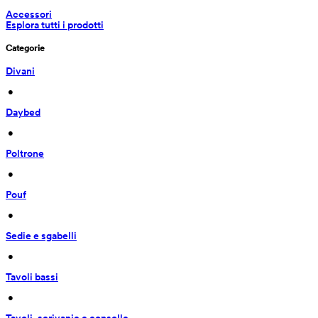
Accessori
Esplora tutti i prodotti
Categorie
Divani
 • 
Daybed
 • 
Poltrone
 • 
Pouf
 • 
Sedie e sgabelli
 • 
Tavoli bassi
 • 