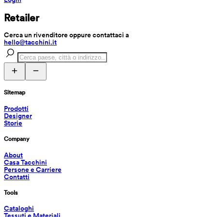
Retailer
Cerca un rivenditore oppure contattaci a 
hello@tacchini.it
Sitemap
Prodotti
Designer
Storie
Company
About
Casa Tacchini
Persone e Carriere
Contatti
Tools
Cataloghi
Tessuti e Materiali