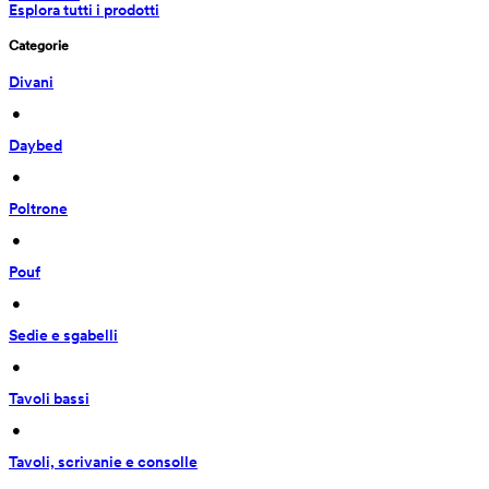
Esplora tutti i prodotti
Categorie
Divani
 • 
Daybed
 • 
Poltrone
 • 
Pouf
 • 
Sedie e sgabelli
 • 
Tavoli bassi
 • 
Tavoli, scrivanie e consolle