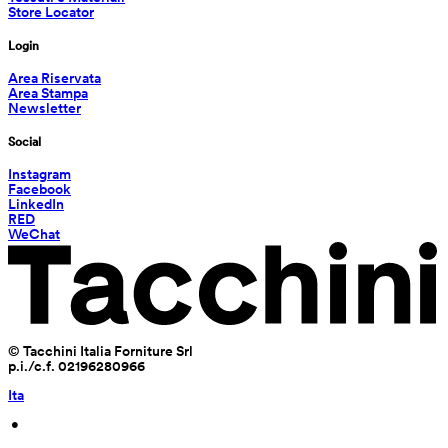
Store Locator
Login
Area Riservata
Area Stampa
Newsletter
Social
Instagram
Facebook
LinkedIn
RED
WeChat
© Tacchini Italia Forniture Srl
p.i./c.f. 02196280966
Ita
 • 