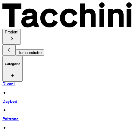
Prodotti
Torna indietro
Categorie
Divani
 • 
Daybed
 • 
Poltrone
 • 