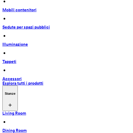
 • 
Mobili contenitori
 • 
Sedute per spazi pubblici
 • 
Illuminazione
 • 
Tappeti
 • 
Accessori
Esplora tutti i prodotti
Stanze
Living Room
 • 
Dining Room