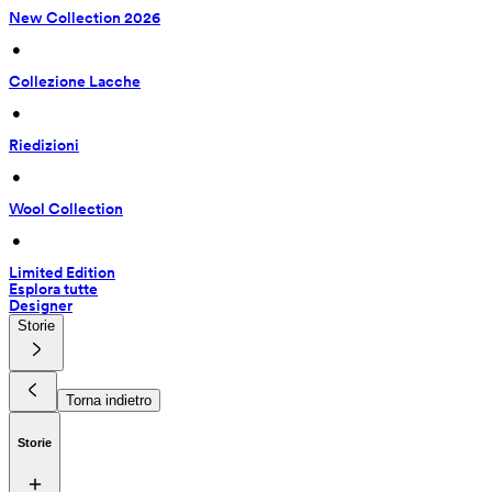
New Collection 2026
 • 
Collezione Lacche
 • 
Riedizioni
 • 
Wool Collection
 • 
Limited Edition
Esplora tutte
Designer
Storie
Torna indietro
Storie