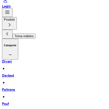
Login
Prodotti
Torna indietro
Categorie
Divani
 • 
Daybed
 • 
Poltrone
 • 
Pouf