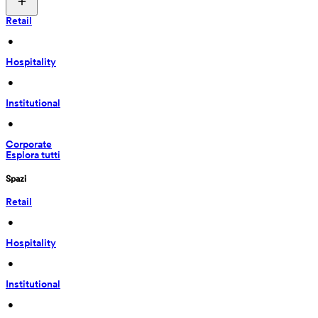
Retail
 • 
Hospitality
 • 
Institutional
 • 
Corporate
Esplora tutti
Spazi
Retail
 • 
Hospitality
 • 
Institutional
 • 