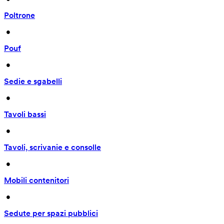
Poltrone
 • 
Pouf
 • 
Sedie e sgabelli
 • 
Tavoli bassi
 • 
Tavoli, scrivanie e consolle
 • 
Mobili contenitori
 • 
Sedute per spazi pubblici