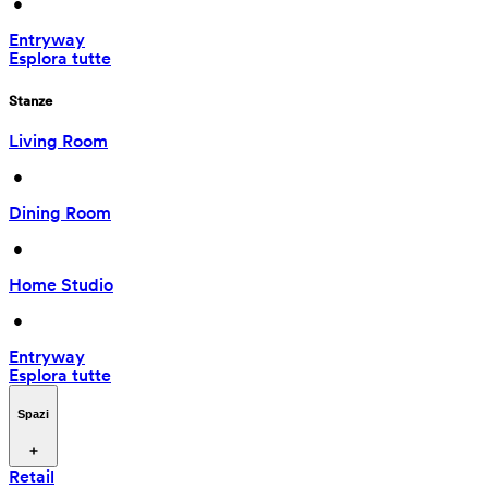
 • 
Entryway
Esplora tutte
Stanze
Living Room
 • 
Dining Room
 • 
Home Studio
 • 
Entryway
Esplora tutte
Spazi
Retail