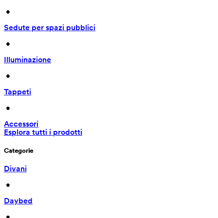
 • 
Sedute per spazi pubblici
 • 
Illuminazione
 • 
Tappeti
 • 
Accessori
Esplora tutti i prodotti
Categorie
Divani
 • 
Daybed
 • 