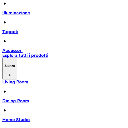
 • 
Illuminazione
 • 
Tappeti
 • 
Accessori
Esplora tutti i prodotti
Stanze
Living Room
 • 
Dining Room
 • 
Home Studio