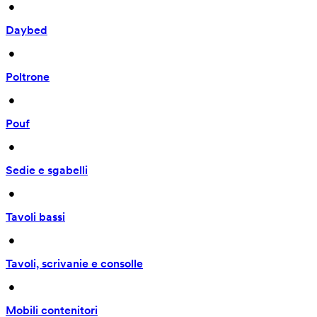
 • 
Daybed
 • 
Poltrone
 • 
Pouf
 • 
Sedie e sgabelli
 • 
Tavoli bassi
 • 
Tavoli, scrivanie e consolle
 • 
Mobili contenitori