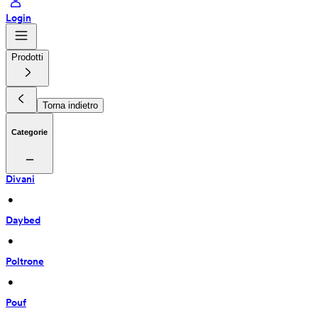
Login
Prodotti
Torna indietro
Categorie
Divani
 • 
Daybed
 • 
Poltrone
 • 
Pouf