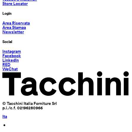
Store Locator
Login
Area Riservata
Area Stampa
Newsletter
Social
Instagram
Facebook
LinkedIn
RED
WeChat
© Tacchini Italia Forniture Srl
p.i./c.f. 02196280966
Ita
 • 