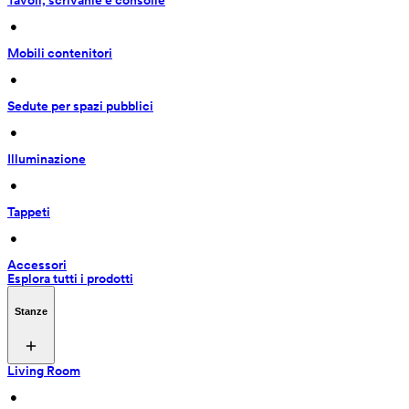
Tavoli, scrivanie e consolle
 • 
Mobili contenitori
 • 
Sedute per spazi pubblici
 • 
Illuminazione
 • 
Tappeti
 • 
Accessori
Esplora tutti i prodotti
Stanze
Living Room
 • 