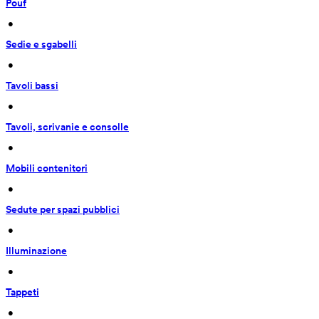
Pouf
 • 
Sedie e sgabelli
 • 
Tavoli bassi
 • 
Tavoli, scrivanie e consolle
 • 
Mobili contenitori
 • 
Sedute per spazi pubblici
 • 
Illuminazione
 • 
Tappeti
 • 