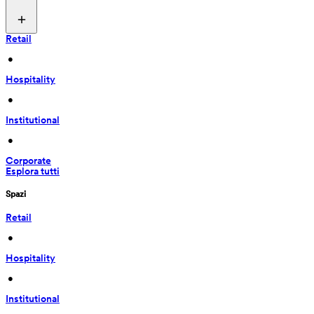
Retail
 • 
Hospitality
 • 
Institutional
 • 
Corporate
Esplora tutti
Spazi
Retail
 • 
Hospitality
 • 
Institutional