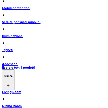
 • 
Mobili contenitori
 • 
Sedute per spazi pubblici
 • 
Illuminazione
 • 
Tappeti
 • 
Accessori
Esplora tutti i prodotti
Stanze
Living Room
 • 
Dining Room