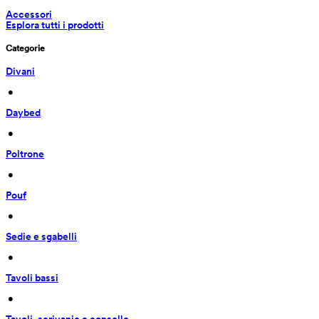
Accessori
Esplora tutti i prodotti
Categorie
Divani
 • 
Daybed
 • 
Poltrone
 • 
Pouf
 • 
Sedie e sgabelli
 • 
Tavoli bassi
 • 