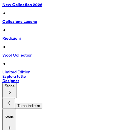
New Collection 2026
 • 
Collezione Lacche
 • 
Riedizioni
 • 
Wool Collection
 • 
Limited Edition
Esplora tutte
Designer
Storie
Torna indietro
Storie