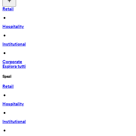
Retail
 • 
Hospitality
 • 
Institutional
 • 
Corporate
Esplora tutti
Spazi
Retail
 • 
Hospitality
 • 
Institutional
 • 