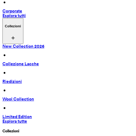
 • 
Corporate
Esplora tutti
Collezioni
New Collection 2026
 • 
Collezione Lacche
 • 
Riedizioni
 • 
Wool Collection
 • 
Limited Edition
Esplora tutte
Collezioni