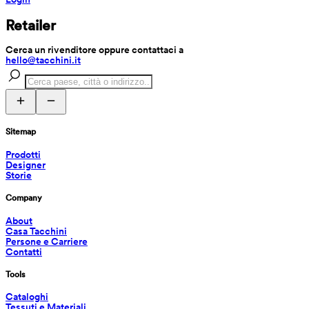
Retailer
Cerca un rivenditore oppure contattaci a 
hello@tacchini.it
Sitemap
Prodotti
Designer
Storie
Company
About
Casa Tacchini
Persone e Carriere
Contatti
Tools
Cataloghi
Tessuti e Materiali