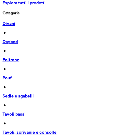
Esplora tutti i prodotti
Categorie
Divani
 • 
Daybed
 • 
Poltrone
 • 
Pouf
 • 
Sedie e sgabelli
 • 
Tavoli bassi
 • 
Tavoli, scrivanie e consolle