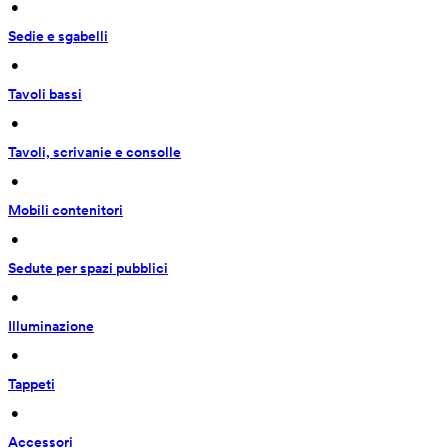
 • 
Sedie e sgabelli
 • 
Tavoli bassi
 • 
Tavoli, scrivanie e consolle
 • 
Mobili contenitori
 • 
Sedute per spazi pubblici
 • 
Illuminazione
 • 
Tappeti
 • 
Accessori