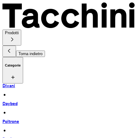
Prodotti
Torna indietro
Categorie
Divani
 • 
Daybed
 • 
Poltrone
 • 