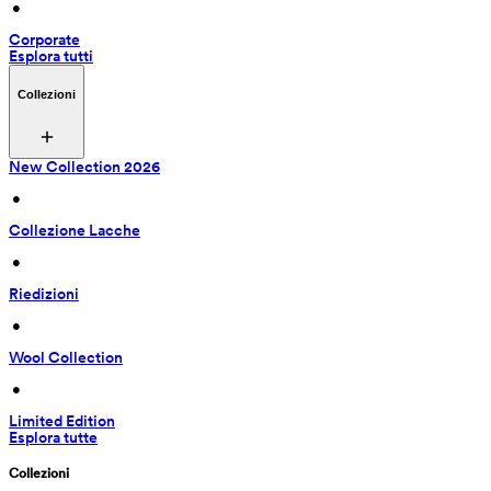
 • 
Corporate
Esplora tutti
Collezioni
New Collection 2026
 • 
Collezione Lacche
 • 
Riedizioni
 • 
Wool Collection
 • 
Limited Edition
Esplora tutte
Collezioni