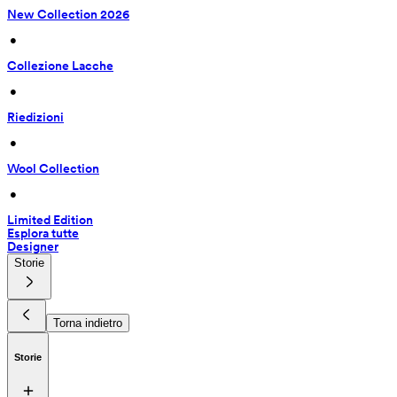
New Collection 2026
 • 
Collezione Lacche
 • 
Riedizioni
 • 
Wool Collection
 • 
Limited Edition
Esplora tutte
Designer
Storie
Torna indietro
Storie