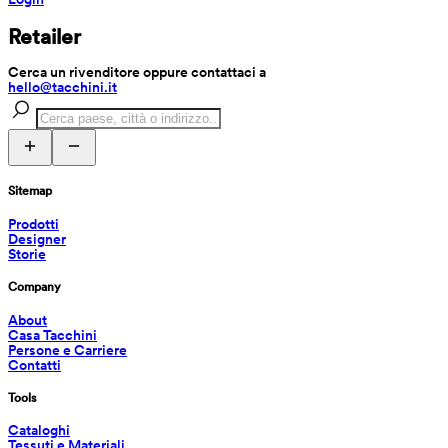
Retailer
Cerca un rivenditore oppure contattaci a 
hello@tacchini.it
Sitemap
Prodotti
Designer
Storie
Company
About
Casa Tacchini
Persone e Carriere
Contatti
Tools
Cataloghi
Tessuti e Materiali