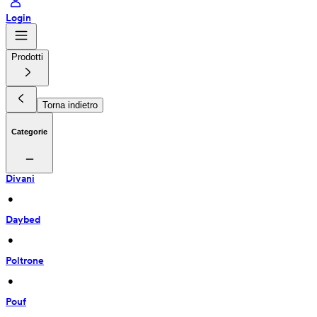
Login
Prodotti
Torna indietro
Categorie
Divani
 • 
Daybed
 • 
Poltrone
 • 
Pouf