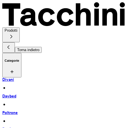
Prodotti
Torna indietro
Categorie
Divani
 • 
Daybed
 • 
Poltrone
 • 