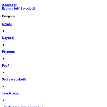
Accessori
Esplora tutti i prodotti
Categorie
Divani
 • 
Daybed
 • 
Poltrone
 • 
Pouf
 • 
Sedie e sgabelli
 • 
Tavoli bassi
 • 