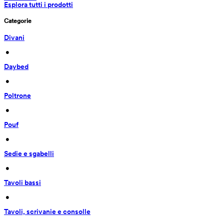
Esplora tutti i prodotti
Categorie
Divani
 • 
Daybed
 • 
Poltrone
 • 
Pouf
 • 
Sedie e sgabelli
 • 
Tavoli bassi
 • 
Tavoli, scrivanie e consolle