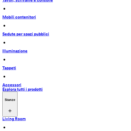
Tavoli, scrivanie e consolle
 • 
Mobili contenitori
 • 
Sedute per spazi pubblici
 • 
Illuminazione
 • 
Tappeti
 • 
Accessori
Esplora tutti i prodotti
Stanze
Living Room
 • 