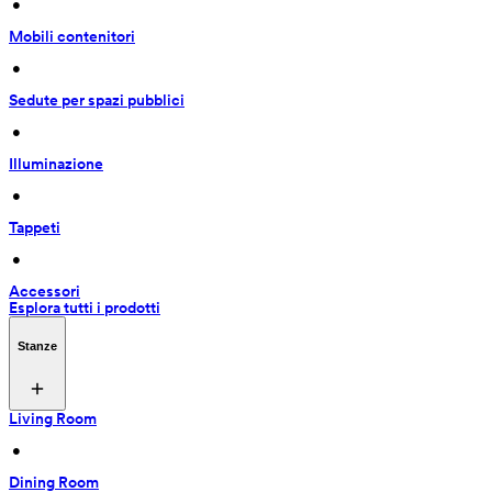
 • 
Mobili contenitori
 • 
Sedute per spazi pubblici
 • 
Illuminazione
 • 
Tappeti
 • 
Accessori
Esplora tutti i prodotti
Stanze
Living Room
 • 
Dining Room