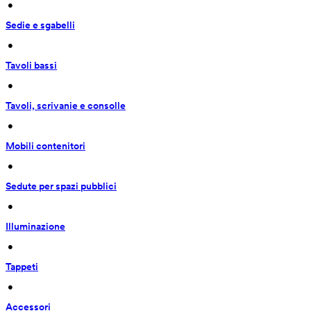
 • 
Sedie e sgabelli
 • 
Tavoli bassi
 • 
Tavoli, scrivanie e consolle
 • 
Mobili contenitori
 • 
Sedute per spazi pubblici
 • 
Illuminazione
 • 
Tappeti
 • 
Accessori