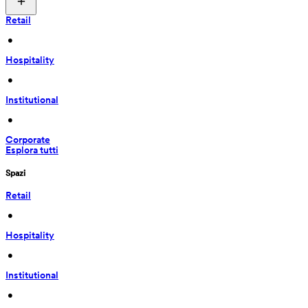
Retail
 • 
Hospitality
 • 
Institutional
 • 
Corporate
Esplora tutti
Spazi
Retail
 • 
Hospitality
 • 
Institutional
 • 