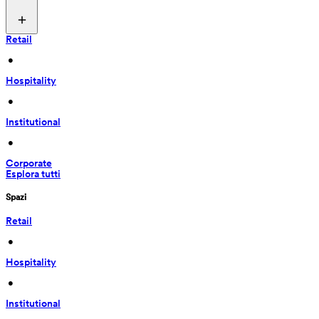
Retail
 • 
Hospitality
 • 
Institutional
 • 
Corporate
Esplora tutti
Spazi
Retail
 • 
Hospitality
 • 
Institutional