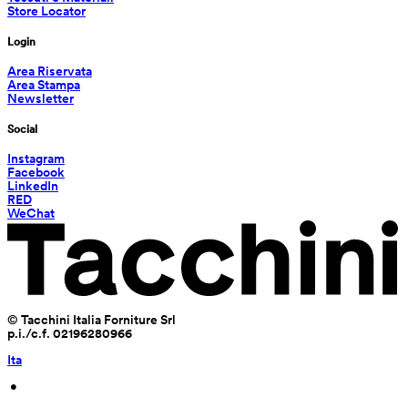
Store Locator
Login
Area Riservata
Area Stampa
Newsletter
Social
Instagram
Facebook
LinkedIn
RED
WeChat
© Tacchini Italia Forniture Srl
p.i./c.f. 02196280966
Ita
 • 