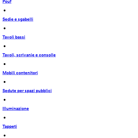
Pouf
 • 
Sedie e sgabelli
 • 
Tavoli bassi
 • 
Tavoli, scrivanie e consolle
 • 
Mobili contenitori
 • 
Sedute per spazi pubblici
 • 
Illuminazione
 • 
Tappeti
 • 