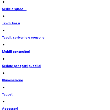
 • 
Sedie e sgabelli
 • 
Tavoli bassi
 • 
Tavoli, scrivanie e consolle
 • 
Mobili contenitori
 • 
Sedute per spazi pubblici
 • 
Illuminazione
 • 
Tappeti
 • 
Accessori