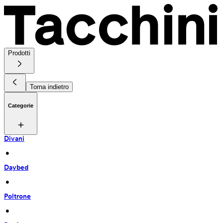
Prodotti
Torna indietro
Categorie
Divani
 • 
Daybed
 • 
Poltrone
 • 