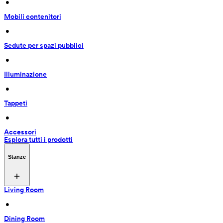
 • 
Mobili contenitori
 • 
Sedute per spazi pubblici
 • 
Illuminazione
 • 
Tappeti
 • 
Accessori
Esplora tutti i prodotti
Stanze
Living Room
 • 
Dining Room