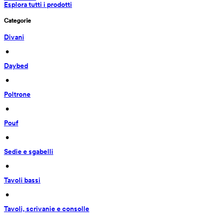
Esplora tutti i prodotti
Categorie
Divani
 • 
Daybed
 • 
Poltrone
 • 
Pouf
 • 
Sedie e sgabelli
 • 
Tavoli bassi
 • 
Tavoli, scrivanie e consolle