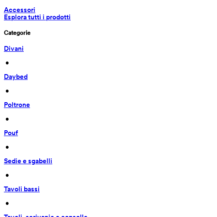
Accessori
Esplora tutti i prodotti
Categorie
Divani
 • 
Daybed
 • 
Poltrone
 • 
Pouf
 • 
Sedie e sgabelli
 • 
Tavoli bassi
 • 