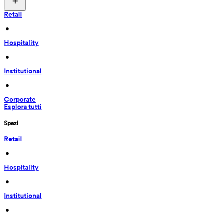
Retail
 • 
Hospitality
 • 
Institutional
 • 
Corporate
Esplora tutti
Spazi
Retail
 • 
Hospitality
 • 
Institutional
 • 