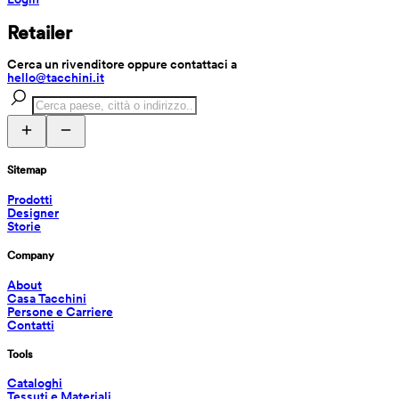
Retailer
Cerca un rivenditore oppure contattaci a 
hello@tacchini.it
Sitemap
Prodotti
Designer
Storie
Company
About
Casa Tacchini
Persone e Carriere
Contatti
Tools
Cataloghi
Tessuti e Materiali