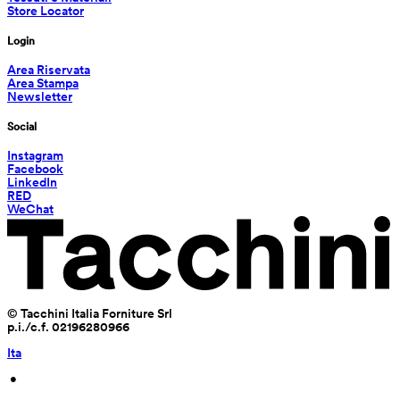
Store Locator
Login
Area Riservata
Area Stampa
Newsletter
Social
Instagram
Facebook
LinkedIn
RED
WeChat
© Tacchini Italia Forniture Srl
p.i./c.f. 02196280966
Ita
 • 