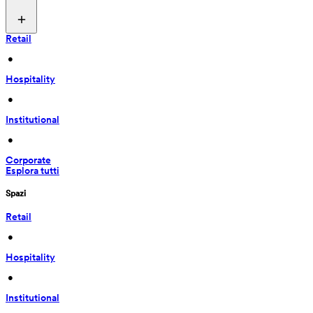
Retail
 • 
Hospitality
 • 
Institutional
 • 
Corporate
Esplora tutti
Spazi
Retail
 • 
Hospitality
 • 
Institutional