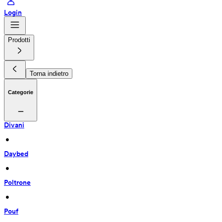
Login
Prodotti
Torna indietro
Categorie
Divani
 • 
Daybed
 • 
Poltrone
 • 
Pouf