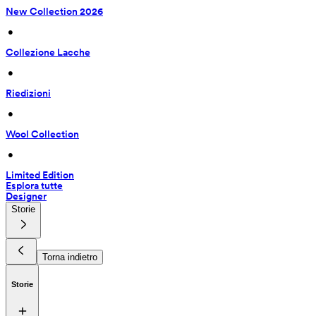
New Collection 2026
 • 
Collezione Lacche
 • 
Riedizioni
 • 
Wool Collection
 • 
Limited Edition
Esplora tutte
Designer
Storie
Torna indietro
Storie