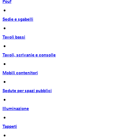
Pouf
 • 
Sedie e sgabelli
 • 
Tavoli bassi
 • 
Tavoli, scrivanie e consolle
 • 
Mobili contenitori
 • 
Sedute per spazi pubblici
 • 
Illuminazione
 • 
Tappeti
 • 