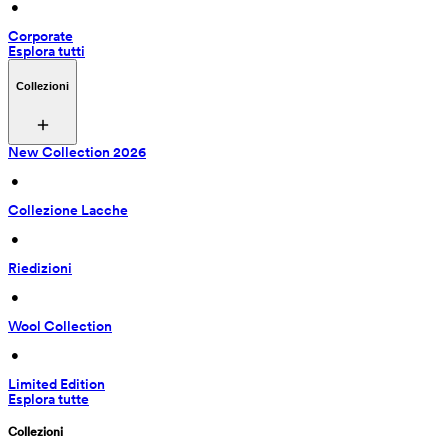
 • 
Corporate
Esplora tutti
Collezioni
New Collection 2026
 • 
Collezione Lacche
 • 
Riedizioni
 • 
Wool Collection
 • 
Limited Edition
Esplora tutte
Collezioni