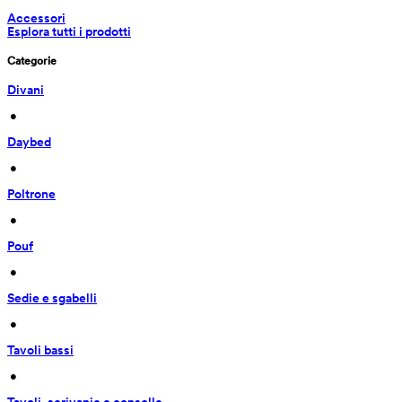
Accessori
Esplora tutti i prodotti
Categorie
Divani
 • 
Daybed
 • 
Poltrone
 • 
Pouf
 • 
Sedie e sgabelli
 • 
Tavoli bassi
 • 