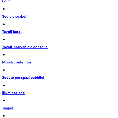
Pouf
 • 
Sedie e sgabelli
 • 
Tavoli bassi
 • 
Tavoli, scrivanie e consolle
 • 
Mobili contenitori
 • 
Sedute per spazi pubblici
 • 
Illuminazione
 • 
Tappeti
 • 