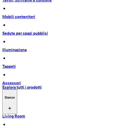
Tavoli, scrivanie e consolle
 • 
Mobili contenitori
 • 
Sedute per spazi pubblici
 • 
Illuminazione
 • 
Tappeti
 • 
Accessori
Esplora tutti i prodotti
Stanze
Living Room
 • 