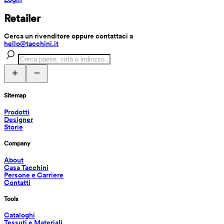
Retailer
Cerca un rivenditore oppure contattaci a 
hello@tacchini.it
Sitemap
Prodotti
Designer
Storie
Company
About
Casa Tacchini
Persone e Carriere
Contatti
Tools
Cataloghi
Tessuti e Materiali