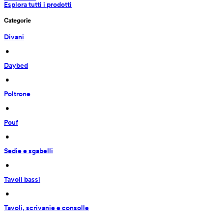
Esplora tutti i prodotti
Categorie
Divani
 • 
Daybed
 • 
Poltrone
 • 
Pouf
 • 
Sedie e sgabelli
 • 
Tavoli bassi
 • 
Tavoli, scrivanie e consolle