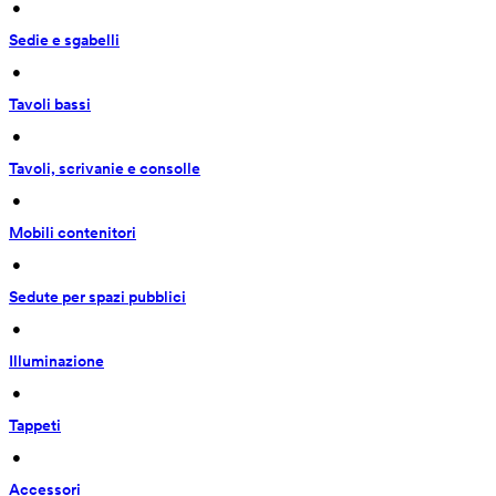
 • 
Sedie e sgabelli
 • 
Tavoli bassi
 • 
Tavoli, scrivanie e consolle
 • 
Mobili contenitori
 • 
Sedute per spazi pubblici
 • 
Illuminazione
 • 
Tappeti
 • 
Accessori