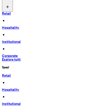
Retail
 • 
Hospitality
 • 
Institutional
 • 
Corporate
Esplora tutti
Spazi
Retail
 • 
Hospitality
 • 
Institutional