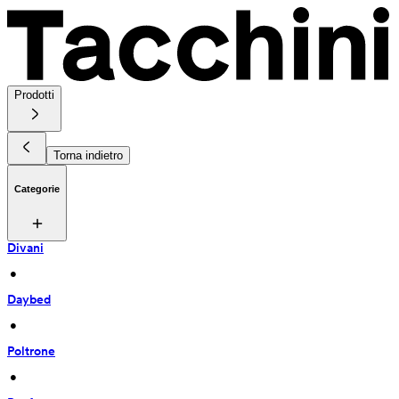
Prodotti
Torna indietro
Categorie
Divani
 • 
Daybed
 • 
Poltrone
 • 