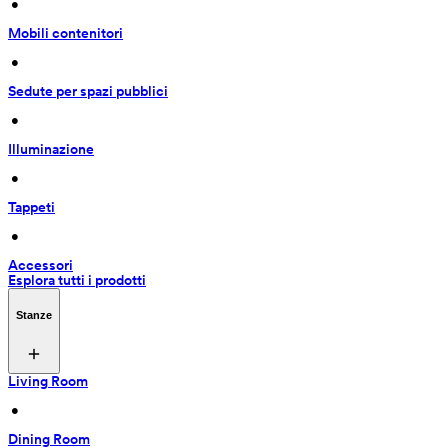
 • 
Mobili contenitori
 • 
Sedute per spazi pubblici
 • 
Illuminazione
 • 
Tappeti
 • 
Accessori
Esplora tutti i prodotti
Stanze
Living Room
 • 
Dining Room