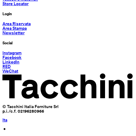
Store Locator
Login
Area Riservata
Area Stampa
Newsletter
Social
Instagram
Facebook
LinkedIn
RED
WeChat
© Tacchini Italia Forniture Srl
p.i./c.f. 02196280966
Ita
 • 