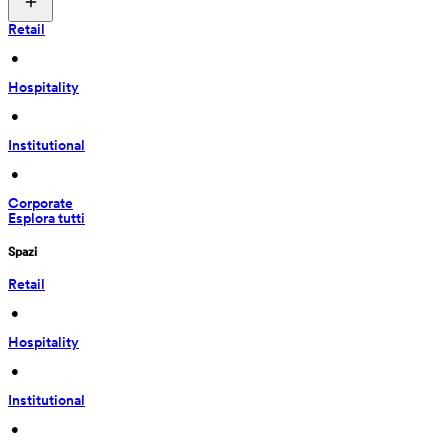
Retail
 • 
Hospitality
 • 
Institutional
 • 
Corporate
Esplora tutti
Spazi
Retail
 • 
Hospitality
 • 
Institutional
 • 