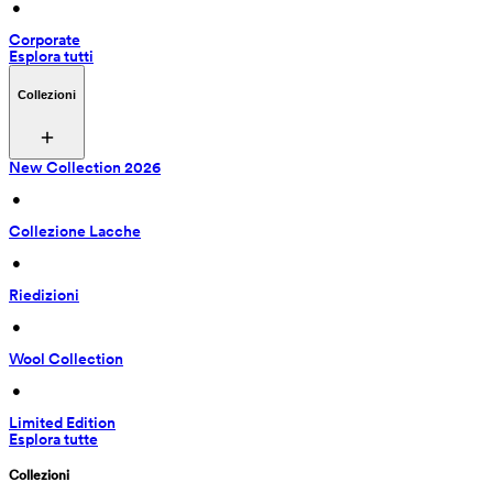
 • 
Corporate
Esplora tutti
Collezioni
New Collection 2026
 • 
Collezione Lacche
 • 
Riedizioni
 • 
Wool Collection
 • 
Limited Edition
Esplora tutte
Collezioni