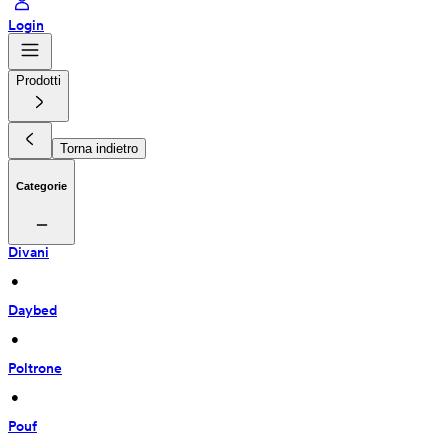
Login
Prodotti
Torna indietro
Categorie
Divani
 • 
Daybed
 • 
Poltrone
 • 
Pouf