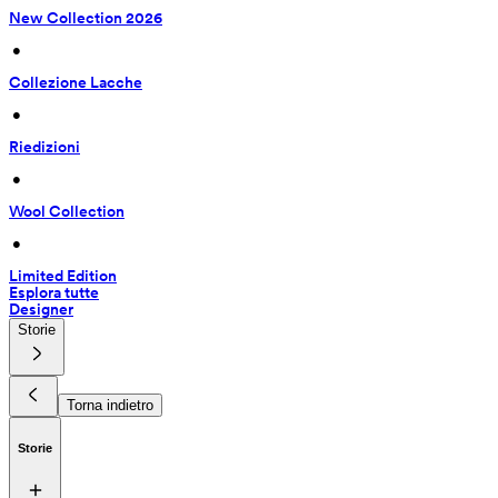
New Collection 2026
 • 
Collezione Lacche
 • 
Riedizioni
 • 
Wool Collection
 • 
Limited Edition
Esplora tutte
Designer
Storie
Torna indietro
Storie