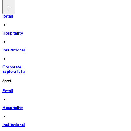
Retail
 • 
Hospitality
 • 
Institutional
 • 
Corporate
Esplora tutti
Spazi
Retail
 • 
Hospitality
 • 
Institutional