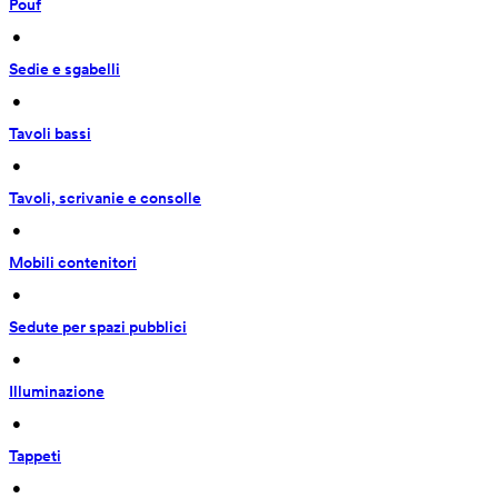
Pouf
 • 
Sedie e sgabelli
 • 
Tavoli bassi
 • 
Tavoli, scrivanie e consolle
 • 
Mobili contenitori
 • 
Sedute per spazi pubblici
 • 
Illuminazione
 • 
Tappeti
 • 