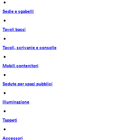
 • 
Sedie e sgabelli
 • 
Tavoli bassi
 • 
Tavoli, scrivanie e consolle
 • 
Mobili contenitori
 • 
Sedute per spazi pubblici
 • 
Illuminazione
 • 
Tappeti
 • 
Accessori