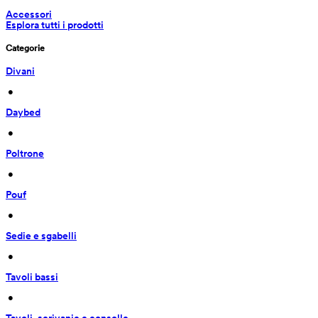
Accessori
Esplora tutti i prodotti
Categorie
Divani
 • 
Daybed
 • 
Poltrone
 • 
Pouf
 • 
Sedie e sgabelli
 • 
Tavoli bassi
 • 