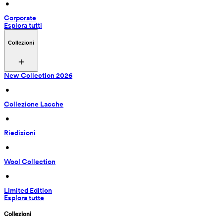
 • 
Corporate
Esplora tutti
Collezioni
New Collection 2026
 • 
Collezione Lacche
 • 
Riedizioni
 • 
Wool Collection
 • 
Limited Edition
Esplora tutte
Collezioni