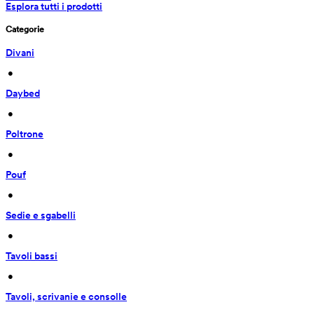
Esplora tutti i prodotti
Categorie
Divani
 • 
Daybed
 • 
Poltrone
 • 
Pouf
 • 
Sedie e sgabelli
 • 
Tavoli bassi
 • 
Tavoli, scrivanie e consolle