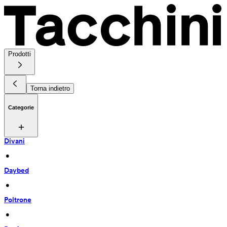
Prodotti
Torna indietro
Categorie
Divani
 • 
Daybed
 • 
Poltrone
 • 