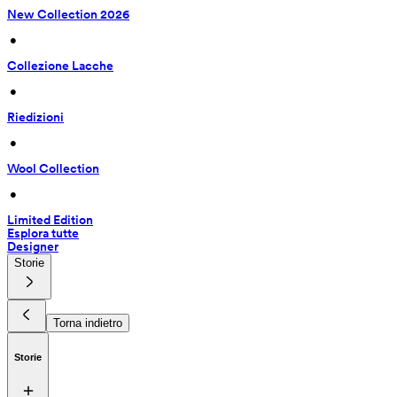
New Collection 2026
 • 
Collezione Lacche
 • 
Riedizioni
 • 
Wool Collection
 • 
Limited Edition
Esplora tutte
Designer
Storie
Torna indietro
Storie