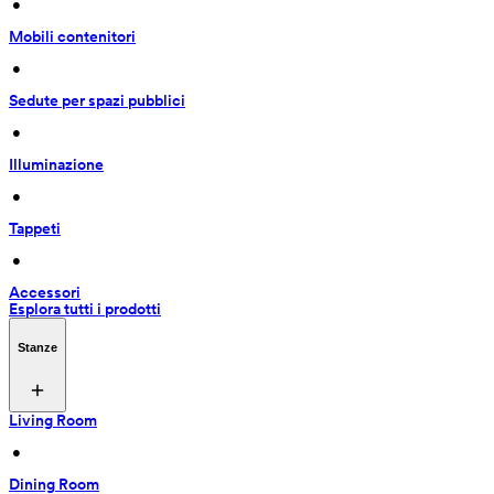
 • 
Mobili contenitori
 • 
Sedute per spazi pubblici
 • 
Illuminazione
 • 
Tappeti
 • 
Accessori
Esplora tutti i prodotti
Stanze
Living Room
 • 
Dining Room