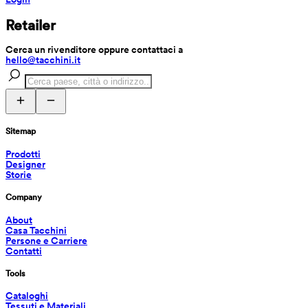
Retailer
Cerca un rivenditore oppure contattaci a 
hello@tacchini.it
Sitemap
Prodotti
Designer
Storie
Company
About
Casa Tacchini
Persone e Carriere
Contatti
Tools
Cataloghi
Tessuti e Materiali