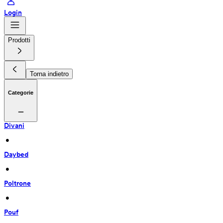
Login
Prodotti
Torna indietro
Categorie
Divani
 • 
Daybed
 • 
Poltrone
 • 
Pouf