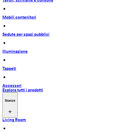
Tavoli, scrivanie e consolle
 • 
Mobili contenitori
 • 
Sedute per spazi pubblici
 • 
Illuminazione
 • 
Tappeti
 • 
Accessori
Esplora tutti i prodotti
Stanze
Living Room
 • 