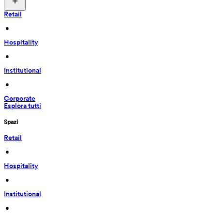
Retail
 • 
Hospitality
 • 
Institutional
 • 
Corporate
Esplora tutti
Spazi
Retail
 • 
Hospitality
 • 
Institutional
 • 