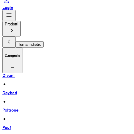
Login
Prodotti
Torna indietro
Categorie
Divani
 • 
Daybed
 • 
Poltrone
 • 
Pouf