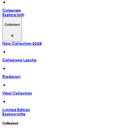
 • 
Corporate
Esplora tutti
Collezioni
New Collection 2026
 • 
Collezione Lacche
 • 
Riedizioni
 • 
Wool Collection
 • 
Limited Edition
Esplora tutte
Collezioni