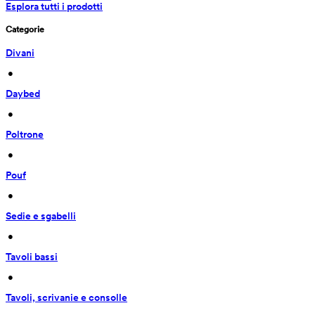
Esplora tutti i prodotti
Categorie
Divani
 • 
Daybed
 • 
Poltrone
 • 
Pouf
 • 
Sedie e sgabelli
 • 
Tavoli bassi
 • 
Tavoli, scrivanie e consolle