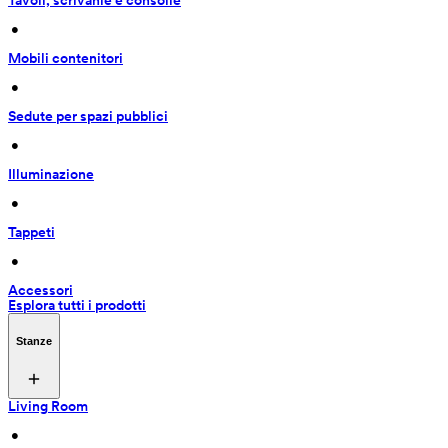
Tavoli, scrivanie e consolle
 • 
Mobili contenitori
 • 
Sedute per spazi pubblici
 • 
Illuminazione
 • 
Tappeti
 • 
Accessori
Esplora tutti i prodotti
Stanze
Living Room
 • 