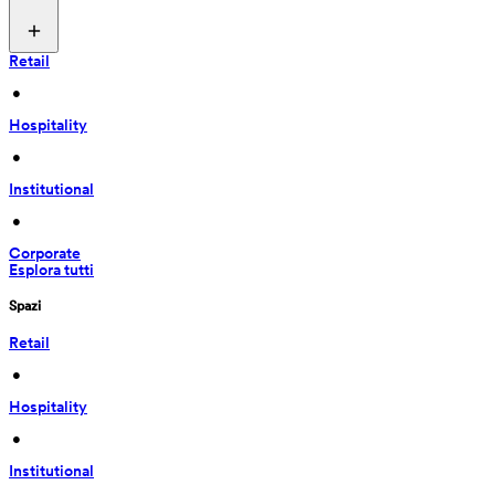
Retail
 • 
Hospitality
 • 
Institutional
 • 
Corporate
Esplora tutti
Spazi
Retail
 • 
Hospitality
 • 
Institutional