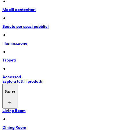
 • 
Mobili contenitori
 • 
Sedute per spazi pubblici
 • 
Illuminazione
 • 
Tappeti
 • 
Accessori
Esplora tutti i prodotti
Stanze
Living Room
 • 
Dining Room