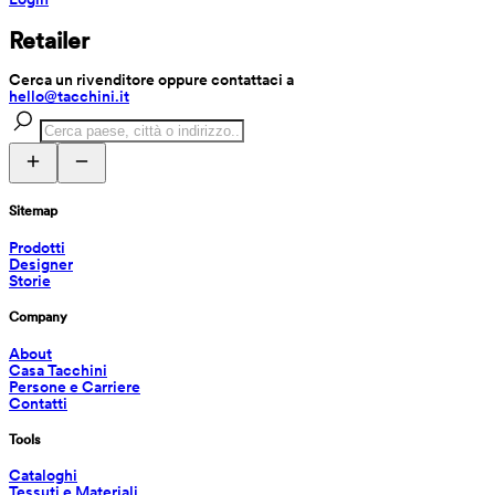
Retailer
Cerca un rivenditore oppure contattaci a 
hello@tacchini.it
Sitemap
Prodotti
Designer
Storie
Company
About
Casa Tacchini
Persone e Carriere
Contatti
Tools
Cataloghi
Tessuti e Materiali