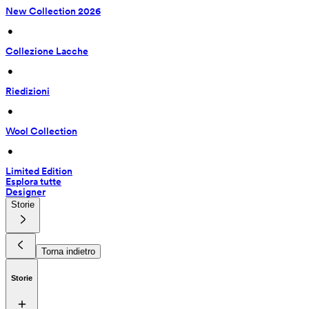
New Collection 2026
 • 
Collezione Lacche
 • 
Riedizioni
 • 
Wool Collection
 • 
Limited Edition
Esplora tutte
Designer
Storie
Torna indietro
Storie