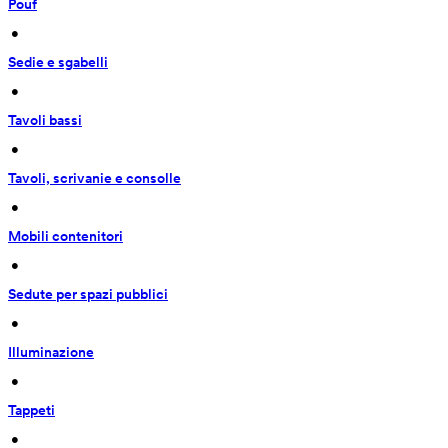
Pouf
 • 
Sedie e sgabelli
 • 
Tavoli bassi
 • 
Tavoli, scrivanie e consolle
 • 
Mobili contenitori
 • 
Sedute per spazi pubblici
 • 
Illuminazione
 • 
Tappeti
 • 