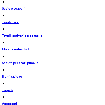
 • 
Sedie e sgabelli
 • 
Tavoli bassi
 • 
Tavoli, scrivanie e consolle
 • 
Mobili contenitori
 • 
Sedute per spazi pubblici
 • 
Illuminazione
 • 
Tappeti
 • 
Accessori