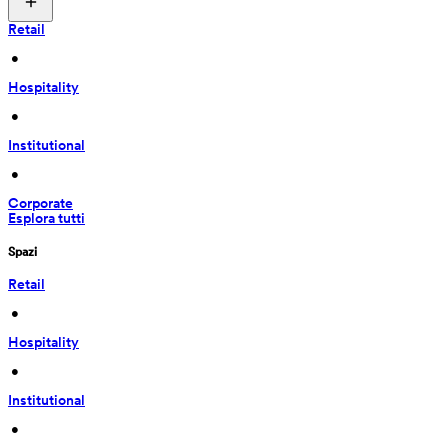
Retail
 • 
Hospitality
 • 
Institutional
 • 
Corporate
Esplora tutti
Spazi
Retail
 • 
Hospitality
 • 
Institutional
 • 