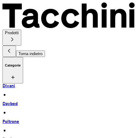
Prodotti
Torna indietro
Categorie
Divani
 • 
Daybed
 • 
Poltrone
 • 