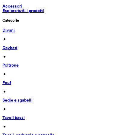
Accessori
Esplora tutti i prodotti
Categorie
Divani
 • 
Daybed
 • 
Poltrone
 • 
Pouf
 • 
Sedie e sgabelli
 • 
Tavoli bassi
 • 