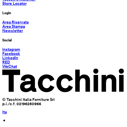
Store Locator
Login
Area Riservata
Area Stampa
Newsletter
Social
Instagram
Facebook
LinkedIn
RED
WeChat
© Tacchini Italia Forniture Srl
p.i./c.f. 02196280966
Ita
 • 