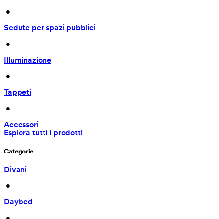
 • 
Sedute per spazi pubblici
 • 
Illuminazione
 • 
Tappeti
 • 
Accessori
Esplora tutti i prodotti
Categorie
Divani
 • 
Daybed
 • 