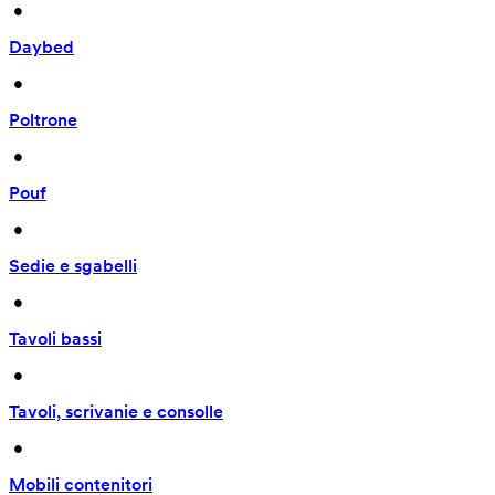
 • 
Daybed
 • 
Poltrone
 • 
Pouf
 • 
Sedie e sgabelli
 • 
Tavoli bassi
 • 
Tavoli, scrivanie e consolle
 • 
Mobili contenitori