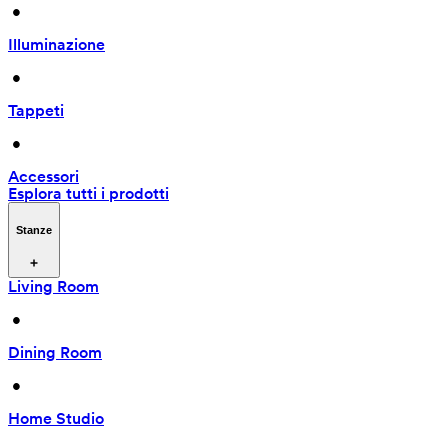
 • 
Illuminazione
 • 
Tappeti
 • 
Accessori
Esplora tutti i prodotti
Stanze
Living Room
 • 
Dining Room
 • 
Home Studio