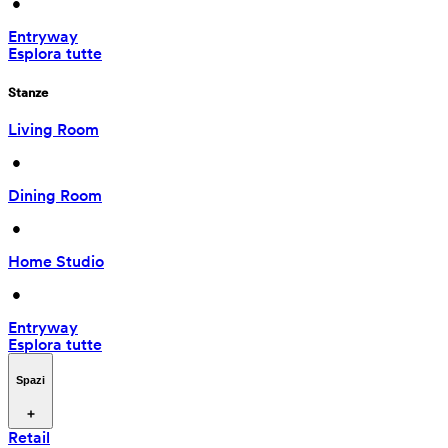
 • 
Entryway
Esplora tutte
Stanze
Living Room
 • 
Dining Room
 • 
Home Studio
 • 
Entryway
Esplora tutte
Spazi
Retail