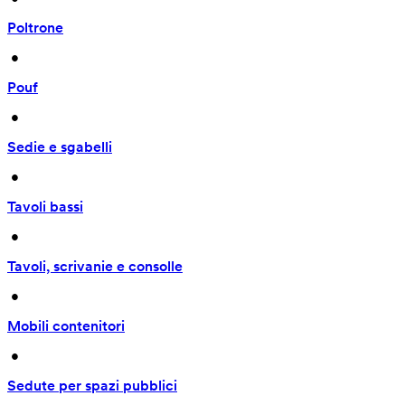
Poltrone
 • 
Pouf
 • 
Sedie e sgabelli
 • 
Tavoli bassi
 • 
Tavoli, scrivanie e consolle
 • 
Mobili contenitori
 • 
Sedute per spazi pubblici