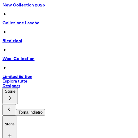
New Collection 2026
 • 
Collezione Lacche
 • 
Riedizioni
 • 
Wool Collection
 • 
Limited Edition
Esplora tutte
Designer
Storie
Torna indietro
Storie