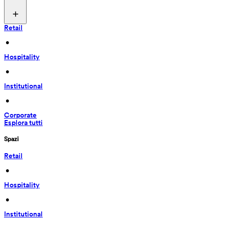
Retail
 • 
Hospitality
 • 
Institutional
 • 
Corporate
Esplora tutti
Spazi
Retail
 • 
Hospitality
 • 
Institutional