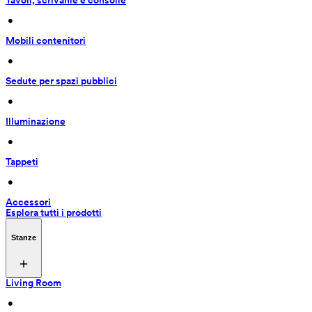
Tavoli, scrivanie e consolle
 • 
Mobili contenitori
 • 
Sedute per spazi pubblici
 • 
Illuminazione
 • 
Tappeti
 • 
Accessori
Esplora tutti i prodotti
Stanze
Living Room
 • 