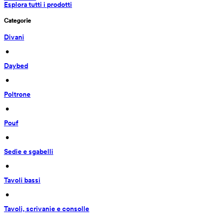
Esplora tutti i prodotti
Categorie
Divani
 • 
Daybed
 • 
Poltrone
 • 
Pouf
 • 
Sedie e sgabelli
 • 
Tavoli bassi
 • 
Tavoli, scrivanie e consolle