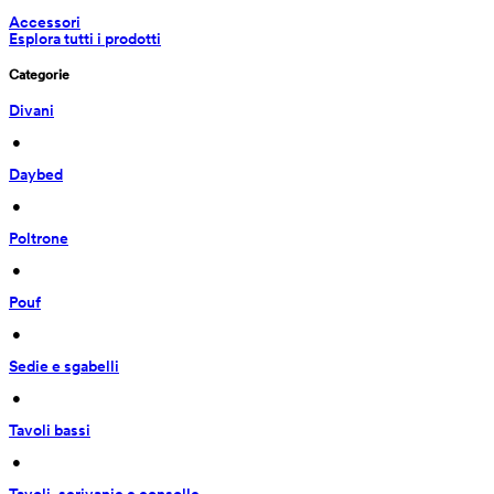
Accessori
Esplora tutti i prodotti
Categorie
Divani
 • 
Daybed
 • 
Poltrone
 • 
Pouf
 • 
Sedie e sgabelli
 • 
Tavoli bassi
 • 