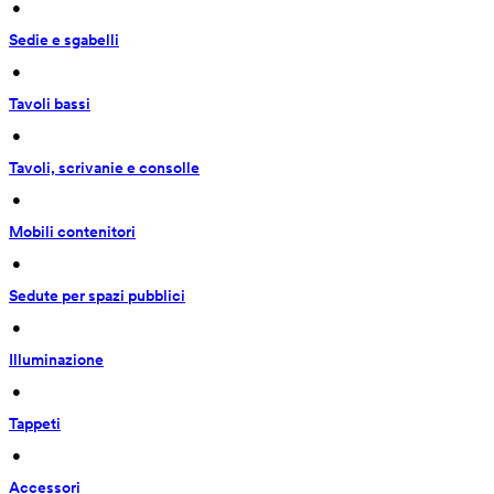
 • 
Sedie e sgabelli
 • 
Tavoli bassi
 • 
Tavoli, scrivanie e consolle
 • 
Mobili contenitori
 • 
Sedute per spazi pubblici
 • 
Illuminazione
 • 
Tappeti
 • 
Accessori