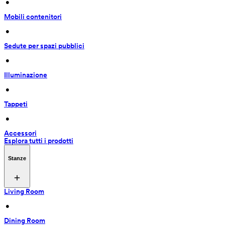
 • 
Mobili contenitori
 • 
Sedute per spazi pubblici
 • 
Illuminazione
 • 
Tappeti
 • 
Accessori
Esplora tutti i prodotti
Stanze
Living Room
 • 
Dining Room