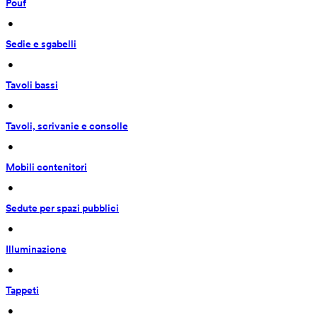
Pouf
 • 
Sedie e sgabelli
 • 
Tavoli bassi
 • 
Tavoli, scrivanie e consolle
 • 
Mobili contenitori
 • 
Sedute per spazi pubblici
 • 
Illuminazione
 • 
Tappeti
 • 