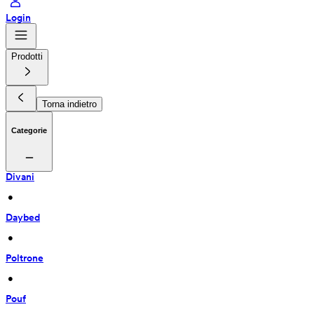
Login
Prodotti
Torna indietro
Categorie
Divani
 • 
Daybed
 • 
Poltrone
 • 
Pouf