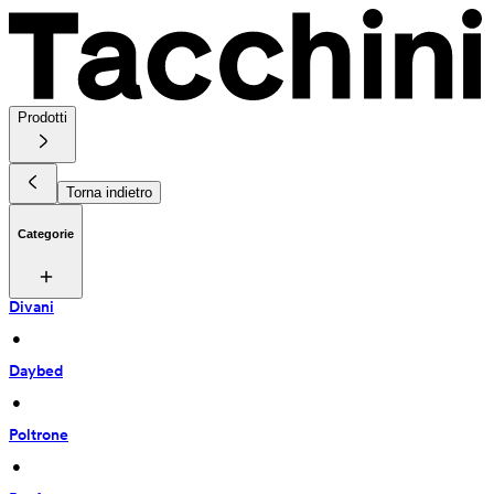
Prodotti
Torna indietro
Categorie
Divani
 • 
Daybed
 • 
Poltrone
 • 