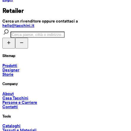
Retailer
Cerca un rivenditore oppure contattaci a 
hello@tacchini.it
Sitemap
Prodotti
Designer
Storie
Company
About
Casa Tacchini
Persone e Carriere
Contatti
Tools
Cataloghi
Tessuti e Materiali