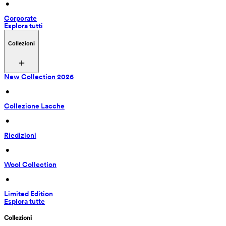
 • 
Corporate
Esplora tutti
Collezioni
New Collection 2026
 • 
Collezione Lacche
 • 
Riedizioni
 • 
Wool Collection
 • 
Limited Edition
Esplora tutte
Collezioni