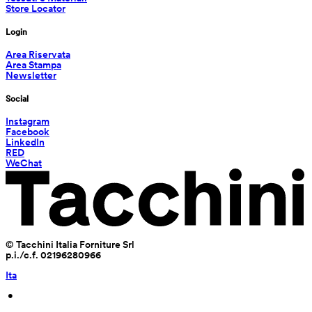
Store Locator
Login
Area Riservata
Area Stampa
Newsletter
Social
Instagram
Facebook
LinkedIn
RED
WeChat
© Tacchini Italia Forniture Srl
p.i./c.f. 02196280966
Ita
 • 