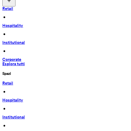
Retail
 • 
Hospitality
 • 
Institutional
 • 
Corporate
Esplora tutti
Spazi
Retail
 • 
Hospitality
 • 
Institutional
 • 