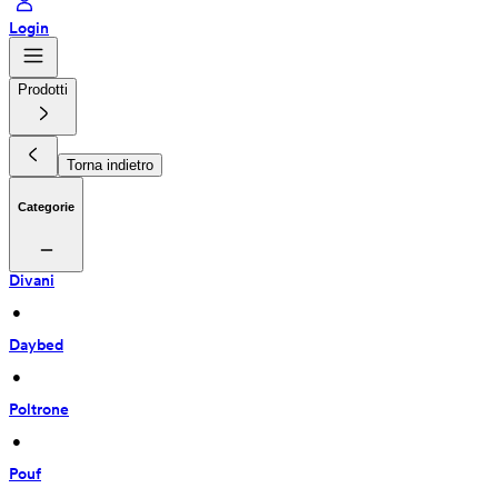
Login
Prodotti
Torna indietro
Categorie
Divani
 • 
Daybed
 • 
Poltrone
 • 
Pouf