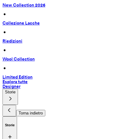
New Collection 2026
 • 
Collezione Lacche
 • 
Riedizioni
 • 
Wool Collection
 • 
Limited Edition
Esplora tutte
Designer
Storie
Torna indietro
Storie