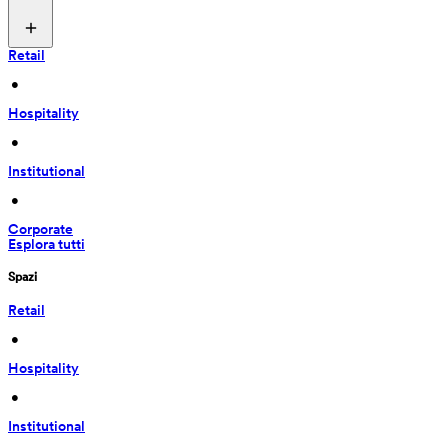
Retail
 • 
Hospitality
 • 
Institutional
 • 
Corporate
Esplora tutti
Spazi
Retail
 • 
Hospitality
 • 
Institutional