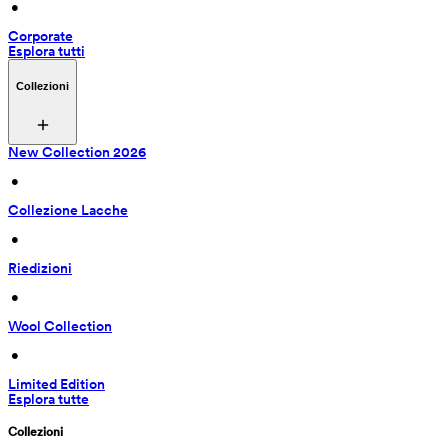
 • 
Corporate
Esplora tutti
Collezioni
New Collection 2026
 • 
Collezione Lacche
 • 
Riedizioni
 • 
Wool Collection
 • 
Limited Edition
Esplora tutte
Collezioni