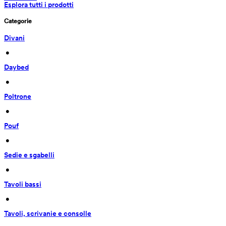
Esplora tutti i prodotti
Categorie
Divani
 • 
Daybed
 • 
Poltrone
 • 
Pouf
 • 
Sedie e sgabelli
 • 
Tavoli bassi
 • 
Tavoli, scrivanie e consolle