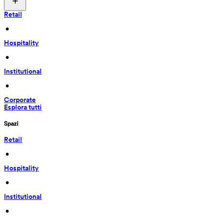
Retail
 • 
Hospitality
 • 
Institutional
 • 
Corporate
Esplora tutti
Spazi
Retail
 • 
Hospitality
 • 
Institutional
 • 