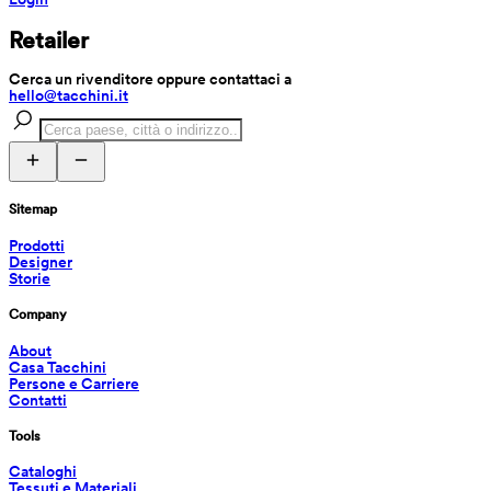
Retailer
Cerca un rivenditore oppure contattaci a 
hello@tacchini.it
Sitemap
Prodotti
Designer
Storie
Company
About
Casa Tacchini
Persone e Carriere
Contatti
Tools
Cataloghi
Tessuti e Materiali