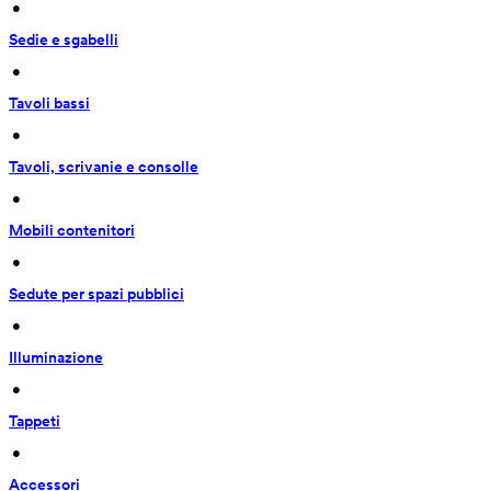
 • 
Sedie e sgabelli
 • 
Tavoli bassi
 • 
Tavoli, scrivanie e consolle
 • 
Mobili contenitori
 • 
Sedute per spazi pubblici
 • 
Illuminazione
 • 
Tappeti
 • 
Accessori