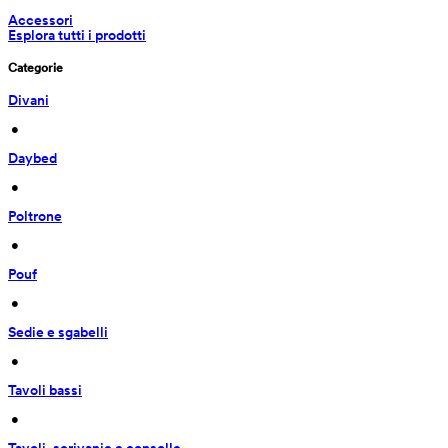
Accessori
Esplora tutti i prodotti
Categorie
Divani
 • 
Daybed
 • 
Poltrone
 • 
Pouf
 • 
Sedie e sgabelli
 • 
Tavoli bassi
 • 