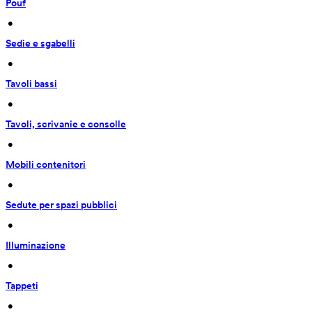
Pouf
 • 
Sedie e sgabelli
 • 
Tavoli bassi
 • 
Tavoli, scrivanie e consolle
 • 
Mobili contenitori
 • 
Sedute per spazi pubblici
 • 
Illuminazione
 • 
Tappeti
 • 