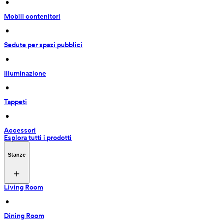
 • 
Mobili contenitori
 • 
Sedute per spazi pubblici
 • 
Illuminazione
 • 
Tappeti
 • 
Accessori
Esplora tutti i prodotti
Stanze
Living Room
 • 
Dining Room