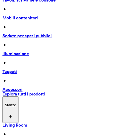
Tavoli, scrivanie e consolle
 • 
Mobili contenitori
 • 
Sedute per spazi pubblici
 • 
Illuminazione
 • 
Tappeti
 • 
Accessori
Esplora tutti i prodotti
Stanze
Living Room
 • 