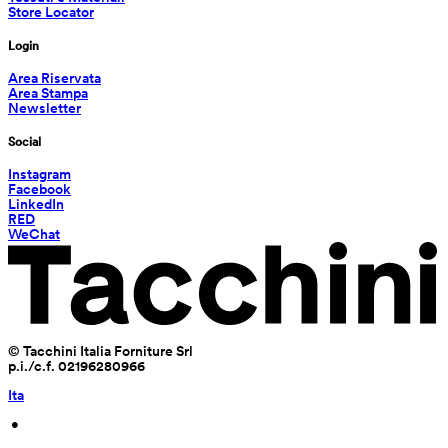
Store Locator
Login
Area Riservata
Area Stampa
Newsletter
Social
Instagram
Facebook
LinkedIn
RED
WeChat
© Tacchini Italia Forniture Srl
p.i./c.f. 02196280966
Ita
 • 