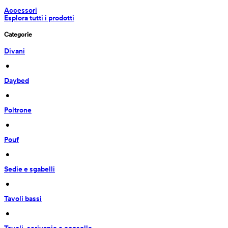
Accessori
Esplora tutti i prodotti
Categorie
Divani
 • 
Daybed
 • 
Poltrone
 • 
Pouf
 • 
Sedie e sgabelli
 • 
Tavoli bassi
 • 