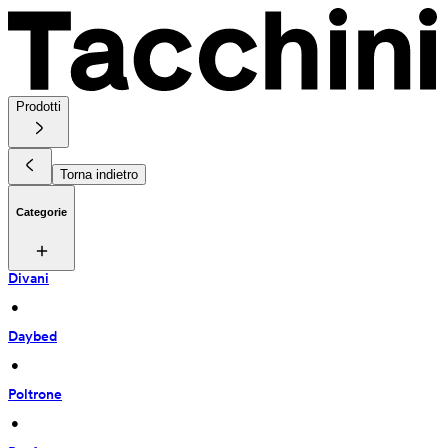
Prodotti
Torna indietro
Categorie
Divani
 • 
Daybed
 • 
Poltrone
 • 