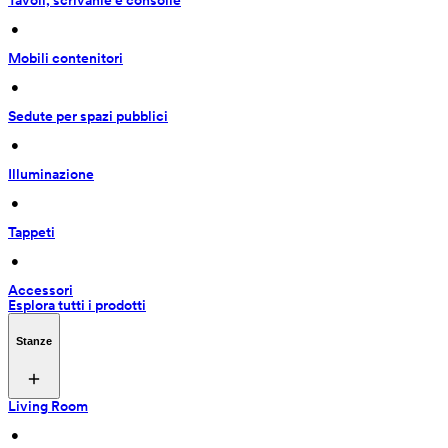
Tavoli, scrivanie e consolle
 • 
Mobili contenitori
 • 
Sedute per spazi pubblici
 • 
Illuminazione
 • 
Tappeti
 • 
Accessori
Esplora tutti i prodotti
Stanze
Living Room
 • 