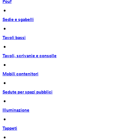
Pouf
 • 
Sedie e sgabelli
 • 
Tavoli bassi
 • 
Tavoli, scrivanie e consolle
 • 
Mobili contenitori
 • 
Sedute per spazi pubblici
 • 
Illuminazione
 • 
Tappeti
 • 