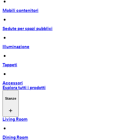
 • 
Mobili contenitori
 • 
Sedute per spazi pubblici
 • 
Illuminazione
 • 
Tappeti
 • 
Accessori
Esplora tutti i prodotti
Stanze
Living Room
 • 
Dining Room