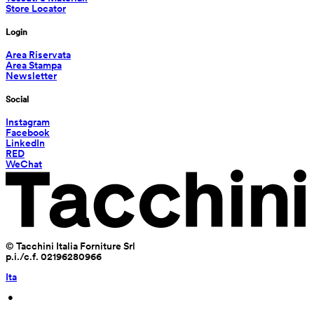
Store Locator
Login
Area Riservata
Area Stampa
Newsletter
Social
Instagram
Facebook
LinkedIn
RED
WeChat
© Tacchini Italia Forniture Srl
p.i./c.f. 02196280966
Ita
 • 