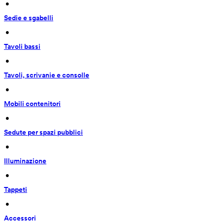
 • 
Sedie e sgabelli
 • 
Tavoli bassi
 • 
Tavoli, scrivanie e consolle
 • 
Mobili contenitori
 • 
Sedute per spazi pubblici
 • 
Illuminazione
 • 
Tappeti
 • 
Accessori