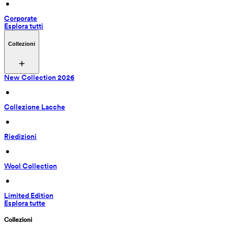
 • 
Corporate
Esplora tutti
Collezioni
New Collection 2026
 • 
Collezione Lacche
 • 
Riedizioni
 • 
Wool Collection
 • 
Limited Edition
Esplora tutte
Collezioni