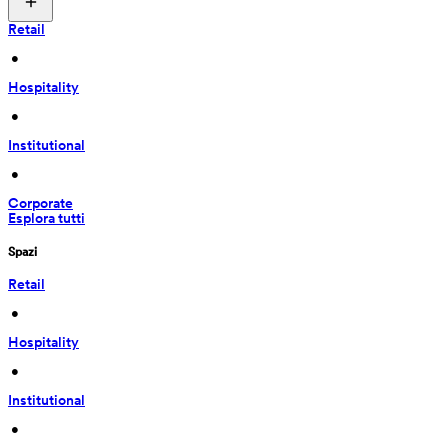
Retail
 • 
Hospitality
 • 
Institutional
 • 
Corporate
Esplora tutti
Spazi
Retail
 • 
Hospitality
 • 
Institutional
 • 