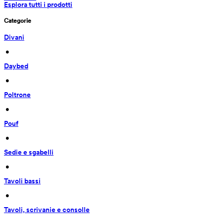
Esplora tutti i prodotti
Categorie
Divani
 • 
Daybed
 • 
Poltrone
 • 
Pouf
 • 
Sedie e sgabelli
 • 
Tavoli bassi
 • 
Tavoli, scrivanie e consolle