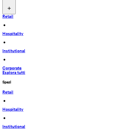
Retail
 • 
Hospitality
 • 
Institutional
 • 
Corporate
Esplora tutti
Spazi
Retail
 • 
Hospitality
 • 
Institutional