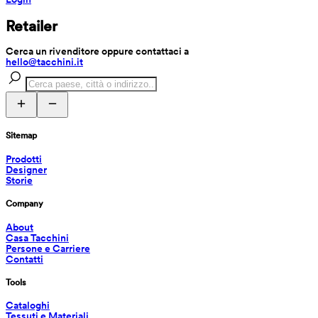
Retailer
Cerca un rivenditore oppure contattaci a 
hello@tacchini.it
Sitemap
Prodotti
Designer
Storie
Company
About
Casa Tacchini
Persone e Carriere
Contatti
Tools
Cataloghi
Tessuti e Materiali