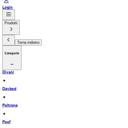
Login
Prodotti
Torna indietro
Categorie
Divani
 • 
Daybed
 • 
Poltrone
 • 
Pouf