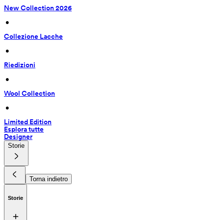
New Collection 2026
 • 
Collezione Lacche
 • 
Riedizioni
 • 
Wool Collection
 • 
Limited Edition
Esplora tutte
Designer
Storie
Torna indietro
Storie