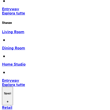
 • 
Entryway
Esplora tutte
Stanze
Living Room
 • 
Dining Room
 • 
Home Studio
 • 
Entryway
Esplora tutte
Spazi
Retail