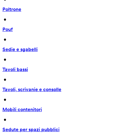
Poltrone
 • 
Pouf
 • 
Sedie e sgabelli
 • 
Tavoli bassi
 • 
Tavoli, scrivanie e consolle
 • 
Mobili contenitori
 • 
Sedute per spazi pubblici