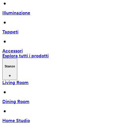
 • 
Illuminazione
 • 
Tappeti
 • 
Accessori
Esplora tutti i prodotti
Stanze
Living Room
 • 
Dining Room
 • 
Home Studio