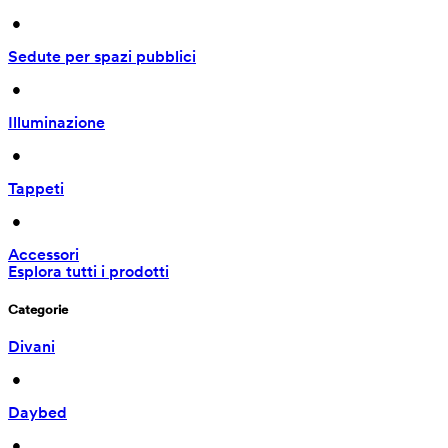
 • 
Sedute per spazi pubblici
 • 
Illuminazione
 • 
Tappeti
 • 
Accessori
Esplora tutti i prodotti
Categorie
Divani
 • 
Daybed
 • 