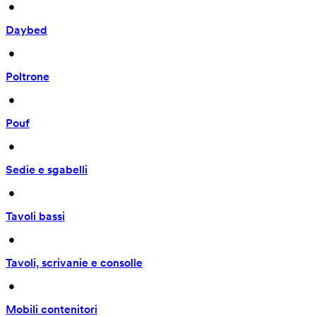
 • 
Daybed
 • 
Poltrone
 • 
Pouf
 • 
Sedie e sgabelli
 • 
Tavoli bassi
 • 
Tavoli, scrivanie e consolle
 • 
Mobili contenitori