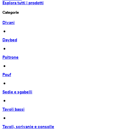
Esplora tutti i prodotti
Categorie
Divani
 • 
Daybed
 • 
Poltrone
 • 
Pouf
 • 
Sedie e sgabelli
 • 
Tavoli bassi
 • 
Tavoli, scrivanie e consolle