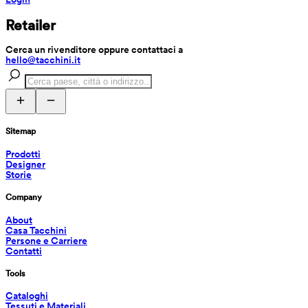
Retailer
Cerca un rivenditore oppure contattaci a 
hello@tacchini.it
Sitemap
Prodotti
Designer
Storie
Company
About
Casa Tacchini
Persone e Carriere
Contatti
Tools
Cataloghi
Tessuti e Materiali