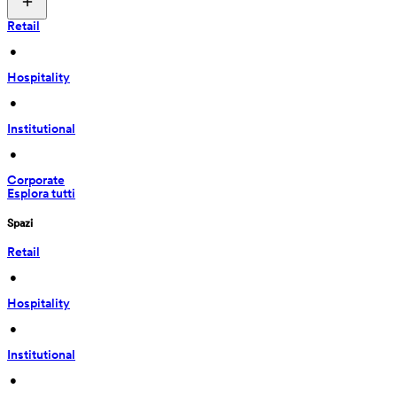
Retail
 • 
Hospitality
 • 
Institutional
 • 
Corporate
Esplora tutti
Spazi
Retail
 • 
Hospitality
 • 
Institutional
 • 