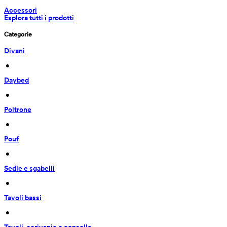
Accessori
Esplora tutti i prodotti
Categorie
Divani
 • 
Daybed
 • 
Poltrone
 • 
Pouf
 • 
Sedie e sgabelli
 • 
Tavoli bassi
 • 