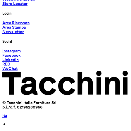
Store Locator
Login
Area Riservata
Area Stampa
Newsletter
Social
Instagram
Facebook
LinkedIn
RED
WeChat
© Tacchini Italia Forniture Srl
p.i./c.f. 02196280966
Ita
 • 