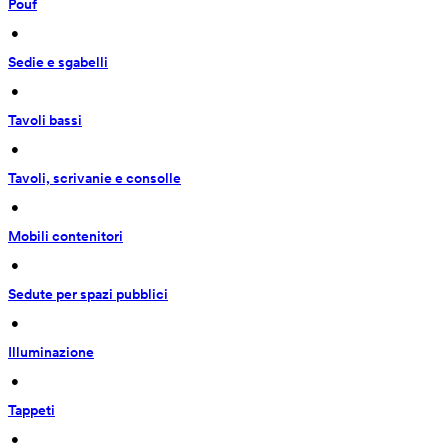
Pouf
 • 
Sedie e sgabelli
 • 
Tavoli bassi
 • 
Tavoli, scrivanie e consolle
 • 
Mobili contenitori
 • 
Sedute per spazi pubblici
 • 
Illuminazione
 • 
Tappeti
 • 