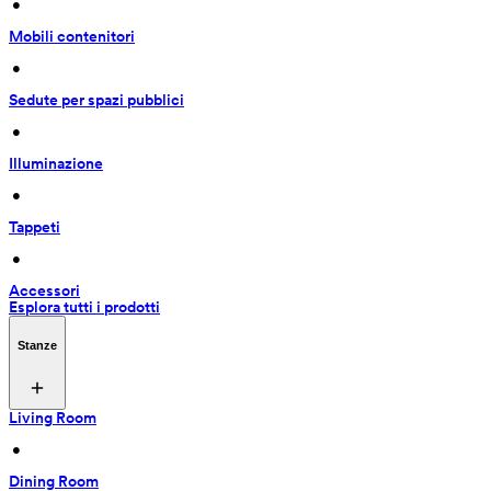
 • 
Mobili contenitori
 • 
Sedute per spazi pubblici
 • 
Illuminazione
 • 
Tappeti
 • 
Accessori
Esplora tutti i prodotti
Stanze
Living Room
 • 
Dining Room