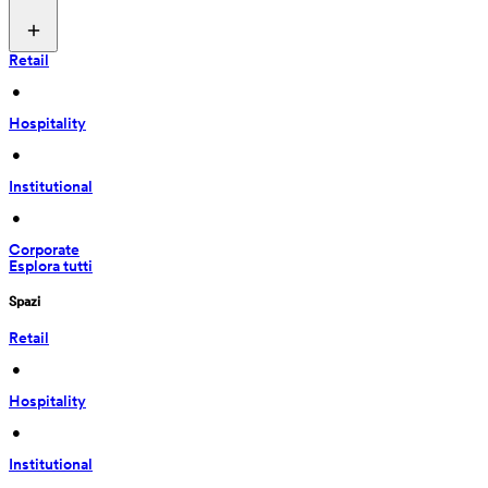
Retail
 • 
Hospitality
 • 
Institutional
 • 
Corporate
Esplora tutti
Spazi
Retail
 • 
Hospitality
 • 
Institutional