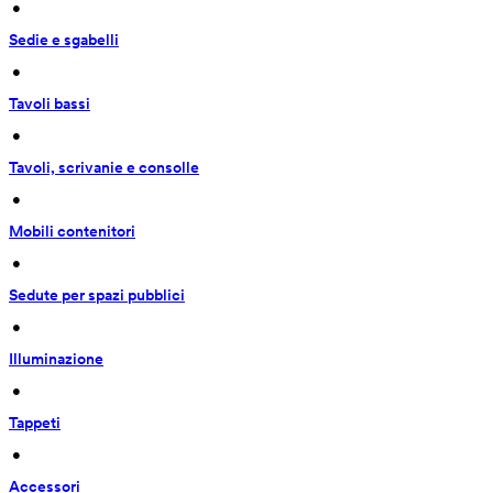
 • 
Sedie e sgabelli
 • 
Tavoli bassi
 • 
Tavoli, scrivanie e consolle
 • 
Mobili contenitori
 • 
Sedute per spazi pubblici
 • 
Illuminazione
 • 
Tappeti
 • 
Accessori