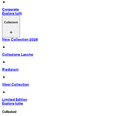
 • 
Corporate
Esplora tutti
Collezioni
New Collection 2026
 • 
Collezione Lacche
 • 
Riedizioni
 • 
Wool Collection
 • 
Limited Edition
Esplora tutte
Collezioni