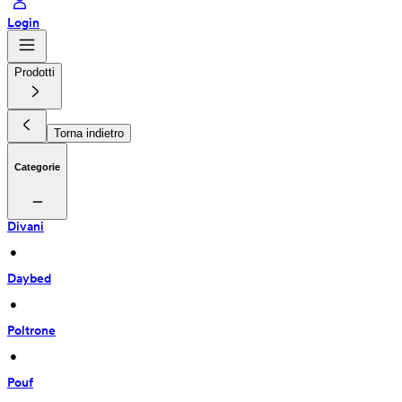
Login
Prodotti
Torna indietro
Categorie
Divani
 • 
Daybed
 • 
Poltrone
 • 
Pouf