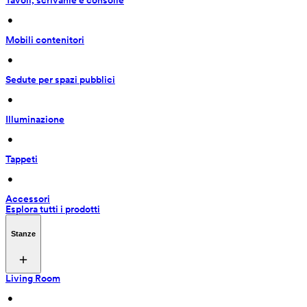
Tavoli, scrivanie e consolle
 • 
Mobili contenitori
 • 
Sedute per spazi pubblici
 • 
Illuminazione
 • 
Tappeti
 • 
Accessori
Esplora tutti i prodotti
Stanze
Living Room
 • 