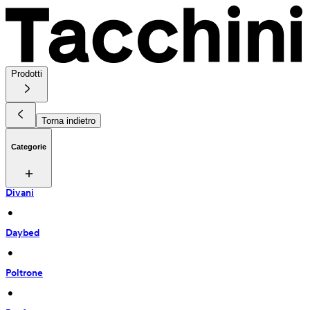
Prodotti
Torna indietro
Categorie
Divani
 • 
Daybed
 • 
Poltrone
 • 