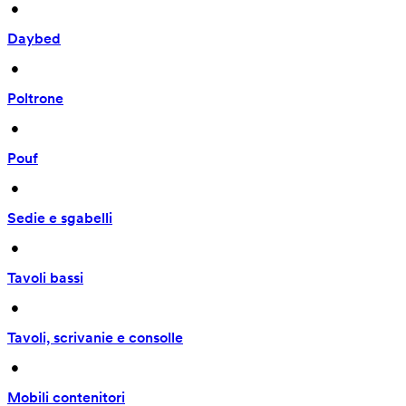
 • 
Daybed
 • 
Poltrone
 • 
Pouf
 • 
Sedie e sgabelli
 • 
Tavoli bassi
 • 
Tavoli, scrivanie e consolle
 • 
Mobili contenitori