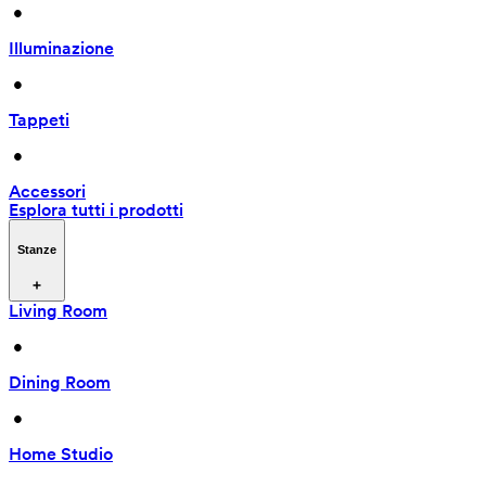
 • 
Illuminazione
 • 
Tappeti
 • 
Accessori
Esplora tutti i prodotti
Stanze
Living Room
 • 
Dining Room
 • 
Home Studio