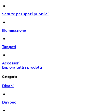
 • 
Sedute per spazi pubblici
 • 
Illuminazione
 • 
Tappeti
 • 
Accessori
Esplora tutti i prodotti
Categorie
Divani
 • 
Daybed
 • 