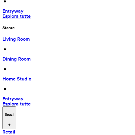
 • 
Entryway
Esplora tutte
Stanze
Living Room
 • 
Dining Room
 • 
Home Studio
 • 
Entryway
Esplora tutte
Spazi
Retail