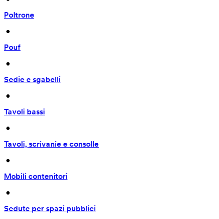
Poltrone
 • 
Pouf
 • 
Sedie e sgabelli
 • 
Tavoli bassi
 • 
Tavoli, scrivanie e consolle
 • 
Mobili contenitori
 • 
Sedute per spazi pubblici