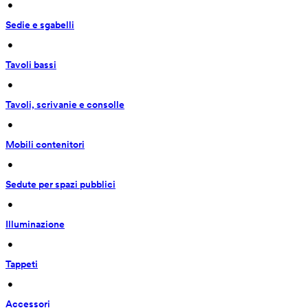
 • 
Sedie e sgabelli
 • 
Tavoli bassi
 • 
Tavoli, scrivanie e consolle
 • 
Mobili contenitori
 • 
Sedute per spazi pubblici
 • 
Illuminazione
 • 
Tappeti
 • 
Accessori