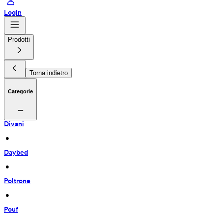
Login
Prodotti
Torna indietro
Categorie
Divani
 • 
Daybed
 • 
Poltrone
 • 
Pouf