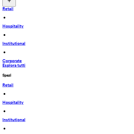
Retail
 • 
Hospitality
 • 
Institutional
 • 
Corporate
Esplora tutti
Spazi
Retail
 • 
Hospitality
 • 
Institutional
 • 