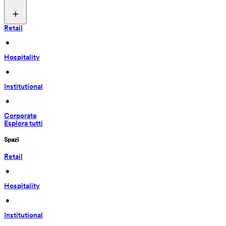
Retail
 • 
Hospitality
 • 
Institutional
 • 
Corporate
Esplora tutti
Spazi
Retail
 • 
Hospitality
 • 
Institutional