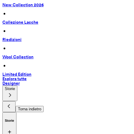
New Collection 2026
 • 
Collezione Lacche
 • 
Riedizioni
 • 
Wool Collection
 • 
Limited Edition
Esplora tutte
Designer
Storie
Torna indietro
Storie