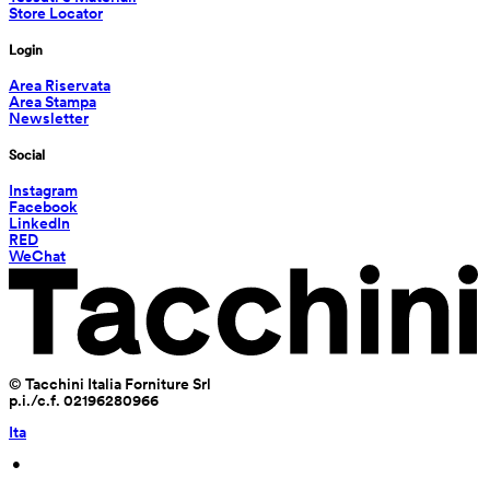
Store Locator
Login
Area Riservata
Area Stampa
Newsletter
Social
Instagram
Facebook
LinkedIn
RED
WeChat
© Tacchini Italia Forniture Srl
p.i./c.f. 02196280966
Ita
 • 