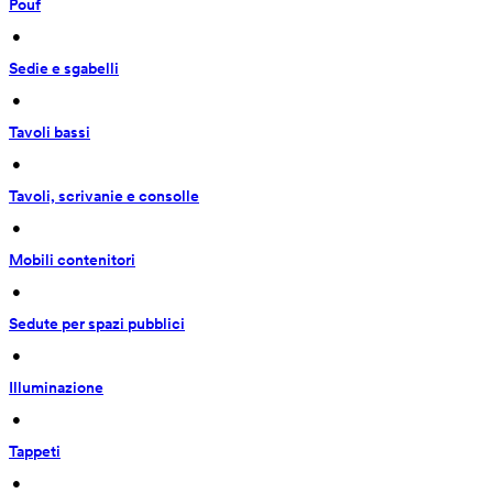
Pouf
 • 
Sedie e sgabelli
 • 
Tavoli bassi
 • 
Tavoli, scrivanie e consolle
 • 
Mobili contenitori
 • 
Sedute per spazi pubblici
 • 
Illuminazione
 • 
Tappeti
 • 