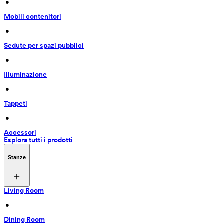
 • 
Mobili contenitori
 • 
Sedute per spazi pubblici
 • 
Illuminazione
 • 
Tappeti
 • 
Accessori
Esplora tutti i prodotti
Stanze
Living Room
 • 
Dining Room