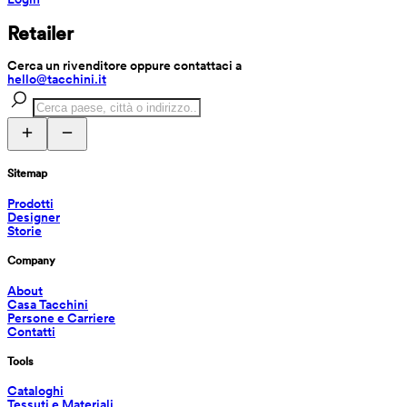
Retailer
Cerca un rivenditore oppure contattaci a 
hello@tacchini.it
Sitemap
Prodotti
Designer
Storie
Company
About
Casa Tacchini
Persone e Carriere
Contatti
Tools
Cataloghi
Tessuti e Materiali