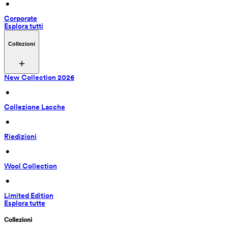
 • 
Corporate
Esplora tutti
Collezioni
New Collection 2026
 • 
Collezione Lacche
 • 
Riedizioni
 • 
Wool Collection
 • 
Limited Edition
Esplora tutte
Collezioni