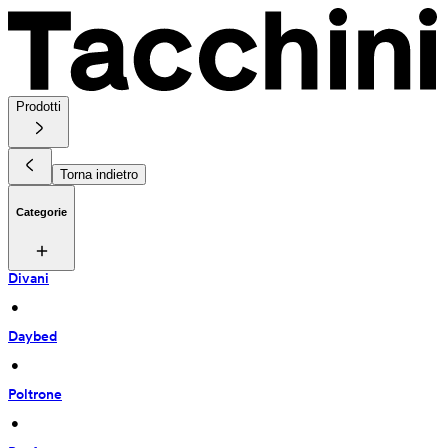
Prodotti
Torna indietro
Categorie
Divani
 • 
Daybed
 • 
Poltrone
 • 