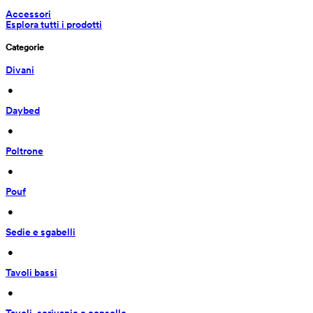
Accessori
Esplora tutti i prodotti
Categorie
Divani
 • 
Daybed
 • 
Poltrone
 • 
Pouf
 • 
Sedie e sgabelli
 • 
Tavoli bassi
 • 