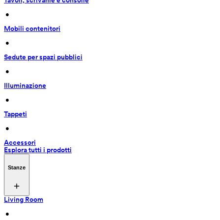
Tavoli, scrivanie e consolle
 • 
Mobili contenitori
 • 
Sedute per spazi pubblici
 • 
Illuminazione
 • 
Tappeti
 • 
Accessori
Esplora tutti i prodotti
Stanze
Living Room
 • 