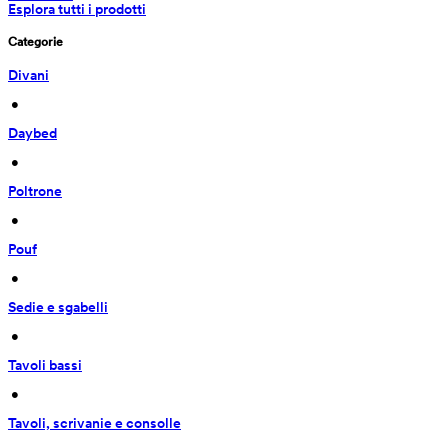
Esplora tutti i prodotti
Categorie
Divani
 • 
Daybed
 • 
Poltrone
 • 
Pouf
 • 
Sedie e sgabelli
 • 
Tavoli bassi
 • 
Tavoli, scrivanie e consolle