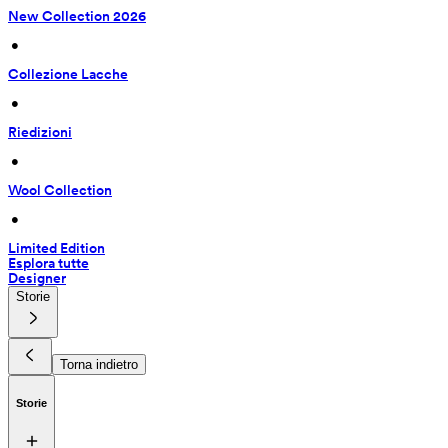
New Collection 2026
 • 
Collezione Lacche
 • 
Riedizioni
 • 
Wool Collection
 • 
Limited Edition
Esplora tutte
Designer
Storie
Torna indietro
Storie