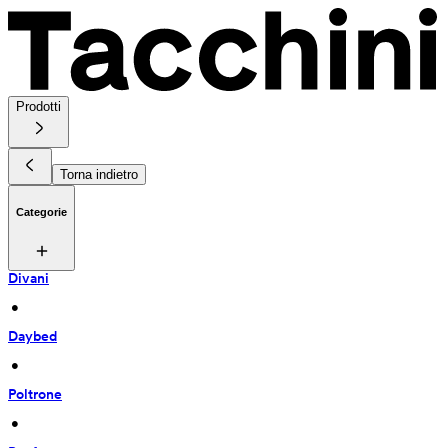
Prodotti
Torna indietro
Categorie
Divani
 • 
Daybed
 • 
Poltrone
 • 