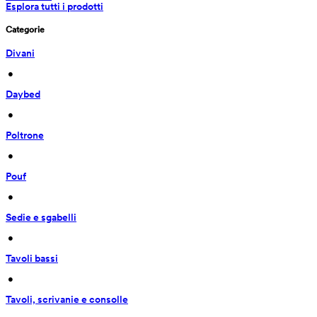
Esplora tutti i prodotti
Categorie
Divani
 • 
Daybed
 • 
Poltrone
 • 
Pouf
 • 
Sedie e sgabelli
 • 
Tavoli bassi
 • 
Tavoli, scrivanie e consolle