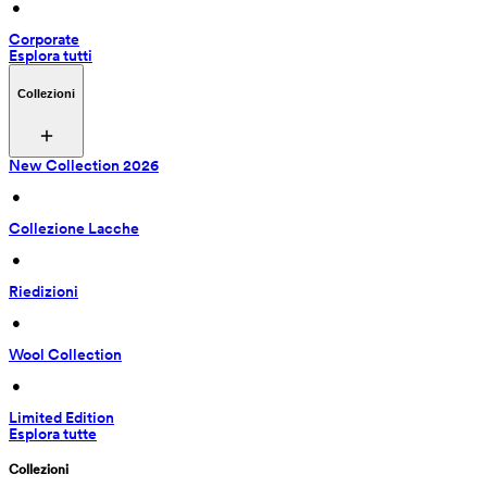
 • 
Corporate
Esplora tutti
Collezioni
New Collection 2026
 • 
Collezione Lacche
 • 
Riedizioni
 • 
Wool Collection
 • 
Limited Edition
Esplora tutte
Collezioni