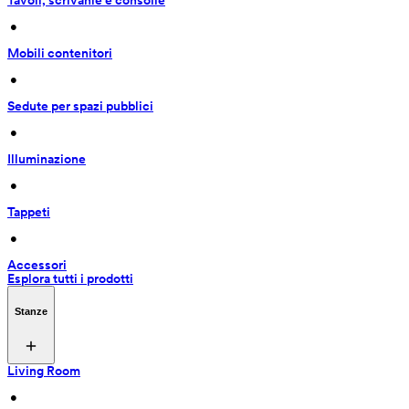
Tavoli, scrivanie e consolle
 • 
Mobili contenitori
 • 
Sedute per spazi pubblici
 • 
Illuminazione
 • 
Tappeti
 • 
Accessori
Esplora tutti i prodotti
Stanze
Living Room
 • 