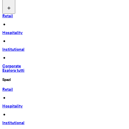
Retail
 • 
Hospitality
 • 
Institutional
 • 
Corporate
Esplora tutti
Spazi
Retail
 • 
Hospitality
 • 
Institutional