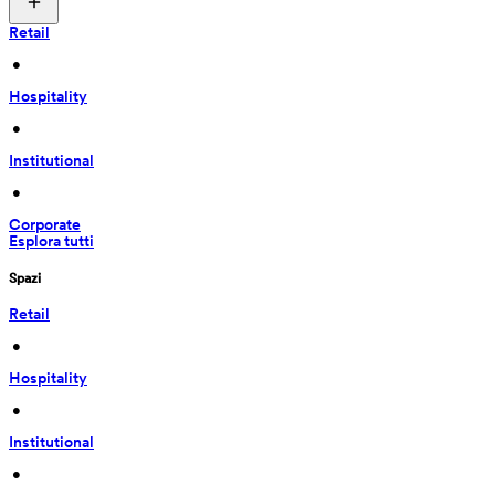
Retail
 • 
Hospitality
 • 
Institutional
 • 
Corporate
Esplora tutti
Spazi
Retail
 • 
Hospitality
 • 
Institutional
 • 