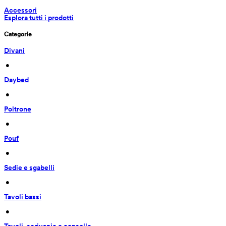
Accessori
Esplora tutti i prodotti
Categorie
Divani
 • 
Daybed
 • 
Poltrone
 • 
Pouf
 • 
Sedie e sgabelli
 • 
Tavoli bassi
 • 