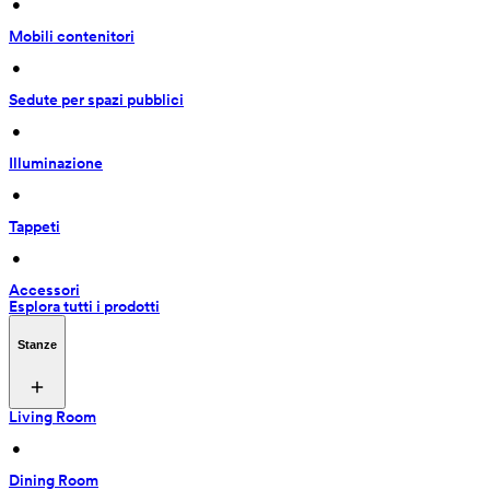
 • 
Mobili contenitori
 • 
Sedute per spazi pubblici
 • 
Illuminazione
 • 
Tappeti
 • 
Accessori
Esplora tutti i prodotti
Stanze
Living Room
 • 
Dining Room