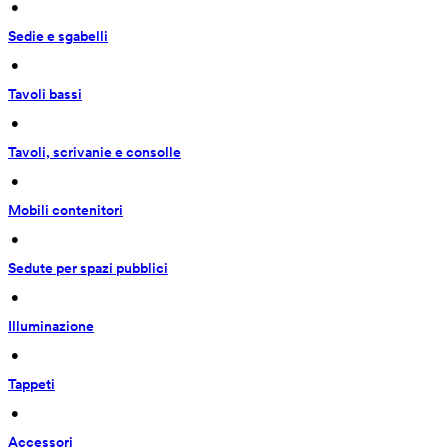
 • 
Sedie e sgabelli
 • 
Tavoli bassi
 • 
Tavoli, scrivanie e consolle
 • 
Mobili contenitori
 • 
Sedute per spazi pubblici
 • 
Illuminazione
 • 
Tappeti
 • 
Accessori