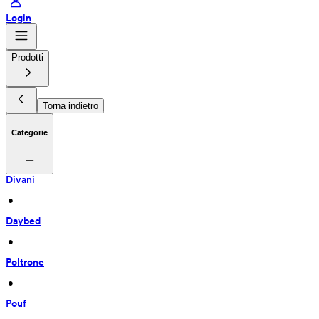
Login
Prodotti
Torna indietro
Categorie
Divani
 • 
Daybed
 • 
Poltrone
 • 
Pouf