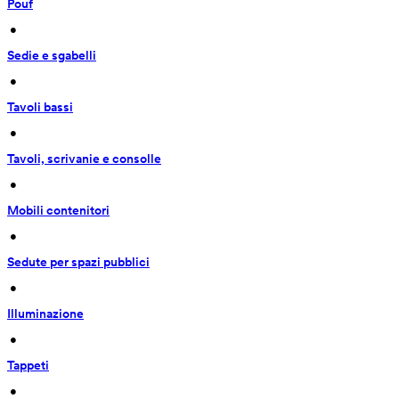
Pouf
 • 
Sedie e sgabelli
 • 
Tavoli bassi
 • 
Tavoli, scrivanie e consolle
 • 
Mobili contenitori
 • 
Sedute per spazi pubblici
 • 
Illuminazione
 • 
Tappeti
 • 